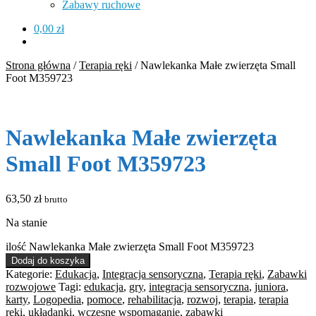
Zabawy ruchowe
0,00
zł
Strona główna
/
Terapia ręki
/
Nawlekanka Małe zwierzęta Small
Foot M359723
Nawlekanka Małe zwierzęta
Small Foot M359723
63,50
zł
brutto
Na stanie
ilość Nawlekanka Małe zwierzęta Small Foot M359723
Dodaj do koszyka
Kategorie:
Edukacja
,
Integracja sensoryczna
,
Terapia ręki
,
Zabawki
rozwojowe
Tagi:
edukacja
,
gry
,
integracja sensoryczna
,
juniora
,
karty
,
Logopedia
,
pomoce
,
rehabilitacja
,
rozwoj
,
terapia
,
terapia
reki
,
układanki
,
wczesne wspomaganie
,
zabawki