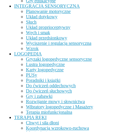
Gry edukacyjne
INTEGRACJA SENSORYCZNA
Planowanie motoryczne
Układ dotykowy
Słuch
Układ proprioceptywny
Węch i smak
Układ przedsionkowy
Wyciszenie i regulacja sensoryczna
Wzrok
LOGOPEDIA
Gryzaki logopedyczne sensoryczne
Lustra logopedyczne
Karty logopedyczne
PUSy
Poradniki i książki
Do ćwiczeń oddechowych
Do ćwiczeń słuchowych
Gry i zabawki
Rozwijanie mowy i słownictwa
Wibratory logopedyczne i Masażery
Terapia miofunkcjonalna
TERAPIA RĘKI
Chwyt i siła dłoni
Koordynacja wzrokowo-ruchowa