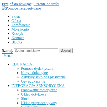
Przejdź do nawigacji
Przejdź do treści
Sklep
Oferta
Zamówienie
Moje konto
Koszyk
Kontakt
BLOG
Szukaj:
Szukaj
Menu
EDUKACJA
Pomoce dydaktyczne
Karty edukacyjne
Artykuły szkolne i plastyczne
Gry edukacyjne
INTEGRACJA SENSORYCZNA
Planowanie motoryczne
Układ dotykowy
Słuch
Układ proprioceptywny