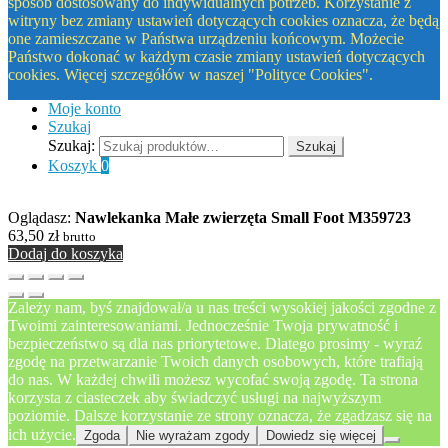
sposób dostosowany do indywidualnych potrzeb. Korzystanie z
witryny bez zmiany ustawień dotyczących cookies oznacza, że będą
one zamieszczane w Państwa urządzeniu końcowym. Możecie
Państwo dokonać w każdym czasie zmiany ustawień dotyczących
cookies. Więcej szczegółów w naszej "Polityce Cookies".
Moje konto
Szukaj
Szukaj:
Szukaj
Koszyk
0
Oglądasz:
Nawlekanka Małe zwierzęta Small Foot M359723
63,50
zł
brutto
Dodaj do koszyka
Zależy nam, byś znajdował/a u nas treści wysokiej jakości zgodne z
Twoimi zainteresowaniami. Jednocześnie Twoja prywatność i
bezpieczeństwo są dla nas priorytetowe. Dlatego prosimy - wyraź
zgodę na przetwarzanie Twoich danych osobowych, które trafiają
do nas. W każdej chwili możesz wycofać swoją zgodę. Ta strona
korzysta z ciasteczek aby świadczyć usługi na najwyższym
poziomie. Dalsze korzystanie ze strony oznacza, że zgadzasz się na
ich użycie.
Zgoda
Nie wyrażam zgody
Dowiedz się więcej