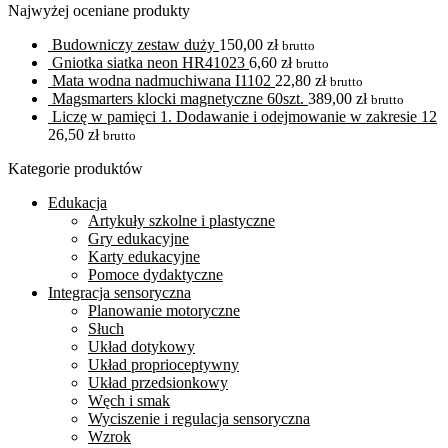
Najwyżej oceniane produkty
Budowniczy zestaw duży
150,00
zł
brutto
Gniotka siatka neon HR41023
6,60
zł
brutto
Mata wodna nadmuchiwana I1102
22,80
zł
brutto
Magsmarters klocki magnetyczne 60szt.
389,00
zł
brutto
Liczę w pamięci 1. Dodawanie i odejmowanie w zakresie 12
26,50
zł
brutto
Kategorie produktów
Edukacja
Artykuły szkolne i plastyczne
Gry edukacyjne
Karty edukacyjne
Pomoce dydaktyczne
Integracja sensoryczna
Planowanie motoryczne
Słuch
Układ dotykowy
Układ proprioceptywny
Układ przedsionkowy
Węch i smak
Wyciszenie i regulacja sensoryczna
Wzrok