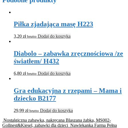
Piłka zjadająca masę H223
3,20
zł
Dodaj do koszyka
brutto
Diabolo – zabawka zręcznościowa /ze
światłem/ H432
6,80
zł
Dodaj do koszyka
brutto
Gra edukacyjna z rzepami – Mama i
dziecko B2177
29,99
zł
Dodaj do koszyka
brutto
Nostalgiczna zabawka, nakręcana Blaszana żabka, MS002-
Gollnest&Kiesel, zabawki dla dzieci
Nawlekanka Farma Pełna