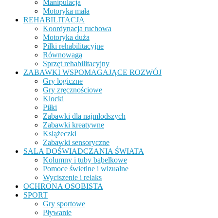
Manipulacja
Motoryka mała
REHABILITACJA
Koordynacja ruchowa
Motoryka duża
Piłki rehabilitacyjne
Równowaga
Sprzęt rehabilitacyjny
ZABAWKI WSPOMAGAJĄCE ROZWÓJ
Gry logiczne
Gry zręcznościowe
Klocki
Piłki
Zabawki dla najmłodszych
Zabawki kreatywne
Książeczki
Zabawki sensoryczne
SALA DOŚWIADCZANIA ŚWIATA
Kolumny i tuby bąbelkowe
Pomoce świetlne i wizualne
Wyciszenie i relaks
OCHRONA OSOBISTA
SPORT
Gry sportowe
Pływanie