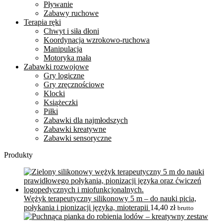
Pływanie
Zabawy ruchowe
Terapia ręki
Chwyt i siła dłoni
Koordynacja wzrokowo-ruchowa
Manipulacja
Motoryka mała
Zabawki rozwojowe
Gry logiczne
Gry zręcznościowe
Klocki
Książeczki
Piłki
Zabawki dla najmłodszych
Zabawki kreatywne
Zabawki sensoryczne
Produkty
Wężyk terapeutyczny silikonowy 5 m – do nauki picia,
połykania i pionizacji języka, mioterapii
14,40
zł
brutto