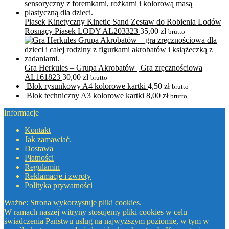
Piasek Kinetyczny Kinetic Sand Zestaw do Robienia Lodów
Rosnący Piasek LODY AL203323
35,00
zł
brutto
Gra Herkules – Grupa Akrobatów | Gra zręcznościowa
AL161823
30,00
zł
brutto
Blok rysunkowy A4 kolorowe kartki
4,50
zł
brutto
Blok techniczny A3 kolorowe kartki
8,00
zł
brutto
Informacje
Kontakt
Jak zamawiać.
Dostawa
Płatności
Regulamin
Reklamacje i zwroty
Polityka prywatności
Ważne: Strona wykorzystuje pliki cookies.
W ramach naszej witryny stosujemy pliki cookies w celu
świadczenia Państwu usług na najwyższym poziomie, w tym w