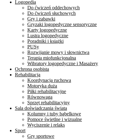
Logopedia
Do ćwiczeń oddechowych
Do ćwiczeń słuchowych
Gry i zabawki
Gryzaki logopedyczne sensoryczne
Karty logopedyczne
Lustra logopedyczne
Poradniki i książki
PUSy
Rozwijanie mowy i słownictwa
Terapia miofunkcjonalna
Wibratory logopedyczne i Masażery
Ochrona osobista
Rehabilitacja
Koordynacja ruchowa
Motoryka duża
Piłki rehabilitacyjne
Równowaga
Sprzęt rehabilitacyjny
Sala doświadczania świata
Kolumny i tuby bąbelkowe
Pomoce świetlne i wizualne
Wyciszenie i relaks
Sport
Gry sportowe