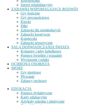
Równowaga
Sprzęt rehabilitacyjny
ZABAWKI WSPOMAGAJĄCE ROZWÓJ
Gry logiczne
Gry zręcznościowe
Klocki
Piłki
Zabawki dla najmłodszych
Zabawki kreatywne
Książeczki
Zabawki sensoryczne
SALA DOŚWIADCZANIA ŚWIATA
Kolumny i tuby bąbelkowe
Pomoce świetlne i wizualne
Wyciszenie i relaks
OCHRONA OSOBISTA
SPORT
Gry sportowe
Pływanie
Zabawy ruchowe
EDUKACJA
Pomoce dydaktyczne
Karty edukacyjne
Artykuły szkolne i plastyczne