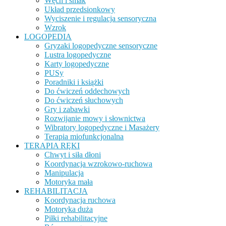
Węch i smak
Układ przedsionkowy
Wyciszenie i regulacja sensoryczna
Wzrok
LOGOPEDIA
Gryzaki logopedyczne sensoryczne
Lustra logopedyczne
Karty logopedyczne
PUSy
Poradniki i książki
Do ćwiczeń oddechowych
Do ćwiczeń słuchowych
Gry i zabawki
Rozwijanie mowy i słownictwa
Wibratory logopedyczne i Masażery
Terapia miofunkcjonalna
TERAPIA RĘKI
Chwyt i siła dłoni
Koordynacja wzrokowo-ruchowa
Manipulacja
Motoryka mała
REHABILITACJA
Koordynacja ruchowa
Motoryka duża
Piłki rehabilitacyjne