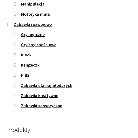
Manipulacja
Motoryka mała
Zabawki rozwojowe
Gry logiczne
Gry zręcznościowe
Klocki
Książeczki
Piłki
Zabawki dla najmłodszych
Zabawki kreatywne
Zabawki sensoryczne
Produkty