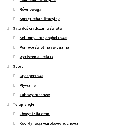
Równowaga
Sprzęt rehabilitacyjny
Sala doświadczania świata
Kolumny i tuby bąbelkowe
Pomoce świetlne i wizualne
Wyciszenie i relaks
Sport
Gry sportowe
Pływanie
Zabawy ruchowe
Terapia ręki
Chwyt i siła dłoni
Koordynacja wzrokowo-ruchowa