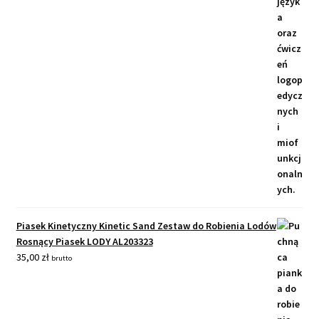
Piasek Kinetyczny Kinetic Sand Zestaw do Robienia Lodów
Rosnący Piasek LODY AL203323
35,00
zł
brutto