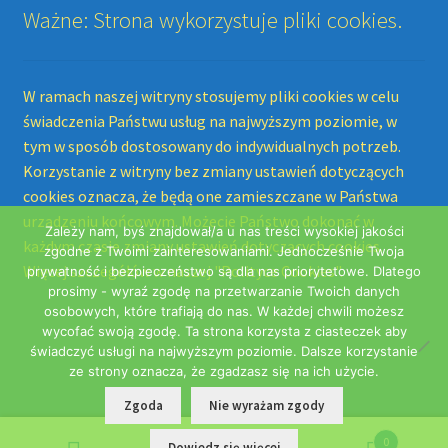
Ważne: Strona wykorzystuje pliki cookies.
W ramach naszej witryny stosujemy pliki cookies w celu
świadczenia Państwu usług na najwyższym poziomie, w
tym w sposób dostosowany do indywidualnych potrzeb.
Korzystanie z witryny bez zmiany ustawień dotyczących
cookies oznacza, że będą one zamieszczane w Państwa
urządzeniu końcowym. Możecie Państwo dokonać w
Zależy nam, byś znajdował/a u nas treści wysokiej jakości
każdym czasie zmiany ustawień dotyczących cookies.
zgodne z Twoimi zainteresowaniami. Jednocześnie Twoja
Więcej szczegółów w naszej "Polityce Cookies".
prywatność i bezpieczeństwo są dla nas priorytetowe. Dlatego
prosimy - wyraź zgodę na przetwarzanie Twoich danych
osobowych, które trafiają do nas. W każdej chwili możesz
wycofać swoją zgodę. Ta strona korzysta z ciasteczek aby
świadczyć usługi na najwyższym poziomie. Dalsze korzystanie
ze strony oznacza, że zgadzasz się na ich użycie.
Zgoda
Nie wyrażam zgody
0
Dowiedz się więcej