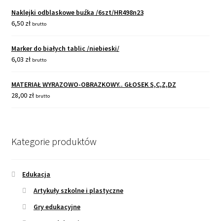
Naklejki odblaskowe buźka /6szt/HR498n23
6,50
zł
brutto
Marker do białych tablic /niebieski/
6,03
zł
brutto
MATERIAŁ WYRAZOWO-OBRAZKOWY.. GŁOSEK S,C,Z,DZ
28,00
zł
brutto
Kategorie produktów
Edukacja
Artykuły szkolne i plastyczne
Gry edukacyjne