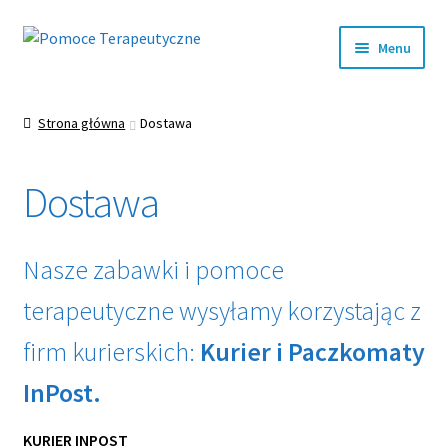
Przejdź
Przejdź
Menu
do
do
nawigacji
treści
Rozwiń
EDUKACJA
menu
Strona główna
Dostawa
potom
Rozwiń
INTEGRACJA SENSORYCZNA
menu
Dostawa
potom
Rozwiń
LOGOPEDIA
menu
potom
Rozwiń
TERAPIA RĘKI
Nasze zabawki i pomoce
menu
potom
Rozwiń
terapeutyczne wysyłamy korzystając z
REHABILITACJA
menu
firm kurierskich:
Kurier i Paczkomaty
potom
Rozwiń
ZABAWKI WSPOMAGAJĄCE ROZWÓJ
menu
InPost.
potom
Rozwiń
SALA DOŚWIADCZANIA ŚWIATA
menu
KURIER INPOST