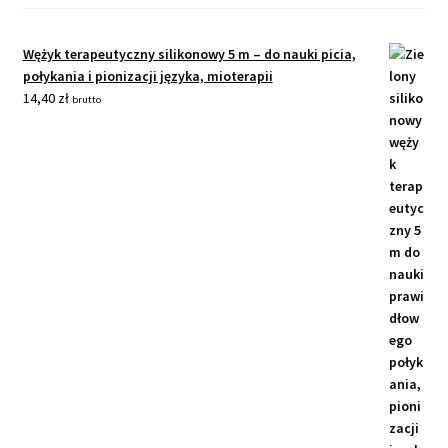
Wężyk terapeutyczny silikonowy 5 m – do nauki picia,
połykania i pionizacji języka, mioterapii
14,40
zł
brutto