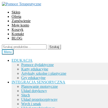
Przejdź
Przejdź
do
do
Sklep
nawigacji
treści
Oferta
Zamówienie
Moje konto
Koszyk
Kontakt
BLOG
Szukaj:
Szukaj
Menu
EDUKACJA
Pomoce dydaktyczne
Karty edukacyjne
Artykuły szkolne i plastyczne
Gry edukacyjne
INTEGRACJA SENSORYCZNA
Planowanie motoryczne
Układ dotykowy
Słuch
Układ proprioceptywny
Węch i smak