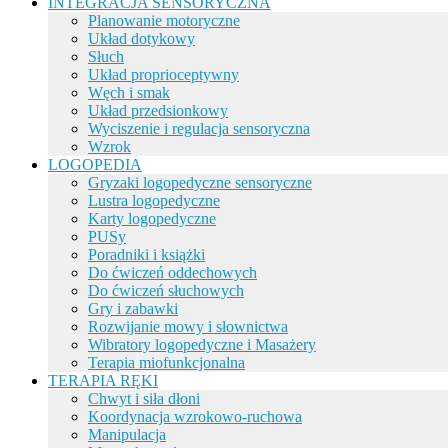
INTEGRACJA SENSORYCZNA
Planowanie motoryczne
Układ dotykowy
Słuch
Układ proprioceptywny
Węch i smak
Układ przedsionkowy
Wyciszenie i regulacja sensoryczna
Wzrok
LOGOPEDIA
Gryzaki logopedyczne sensoryczne
Lustra logopedyczne
Karty logopedyczne
PUSy
Poradniki i książki
Do ćwiczeń oddechowych
Do ćwiczeń słuchowych
Gry i zabawki
Rozwijanie mowy i słownictwa
Wibratory logopedyczne i Masażery
Terapia miofunkcjonalna
TERAPIA RĘKI
Chwyt i siła dłoni
Koordynacja wzrokowo-ruchowa
Manipulacja