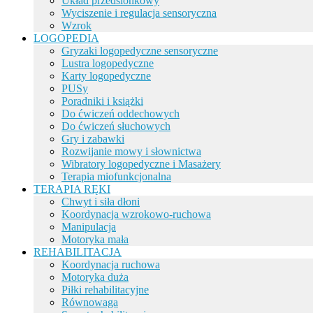
Układ przedsionkowy
Wyciszenie i regulacja sensoryczna
Wzrok
LOGOPEDIA
Gryzaki logopedyczne sensoryczne
Lustra logopedyczne
Karty logopedyczne
PUSy
Poradniki i książki
Do ćwiczeń oddechowych
Do ćwiczeń słuchowych
Gry i zabawki
Rozwijanie mowy i słownictwa
Wibratory logopedyczne i Masażery
Terapia miofunkcjonalna
TERAPIA RĘKI
Chwyt i siła dłoni
Koordynacja wzrokowo-ruchowa
Manipulacja
Motoryka mała
REHABILITACJA
Koordynacja ruchowa
Motoryka duża
Piłki rehabilitacyjne
Równowaga