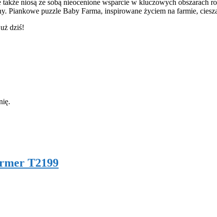
e także niosą ze sobą nieocenione wsparcie w kluczowych obszarach r
mny. Piankowe puzzle Baby Farma, inspirowane życiem na farmie, cies
uż dziś!
nię.
armer T2199