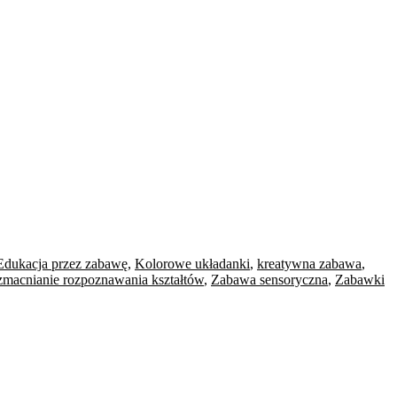
Edukacja przez zabawę
,
Kolorowe układanki
,
kreatywna zabawa
,
macnianie rozpoznawania kształtów
,
Zabawa sensoryczna
,
Zabawki