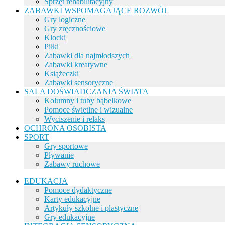
Sprzęt rehabilitacyjny
ZABAWKI WSPOMAGAJĄCE ROZWÓJ
Gry logiczne
Gry zręcznościowe
Klocki
Piłki
Zabawki dla najmłodszych
Zabawki kreatywne
Książeczki
Zabawki sensoryczne
SALA DOŚWIADCZANIA ŚWIATA
Kolumny i tuby bąbelkowe
Pomoce świetlne i wizualne
Wyciszenie i relaks
OCHRONA OSOBISTA
SPORT
Gry sportowe
Pływanie
Zabawy ruchowe
EDUKACJA
Pomoce dydaktyczne
Karty edukacyjne
Artykuły szkolne i plastyczne
Gry edukacyjne