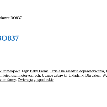
iankowe BO837
 BO837
ki rozwojowe
Tagi:
Baby Farma
,
Działa na zasadzie dopasowywania
,
miejętności motorycznych
,
Uczące zabawki
,
Układanki Dla dzieci
,
Wz
wem farmy
,
Zwierzęta gospodarskie