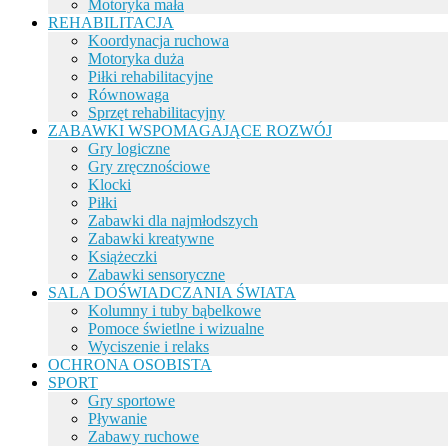
Motoryka mała
REHABILITACJA
Koordynacja ruchowa
Motoryka duża
Piłki rehabilitacyjne
Równowaga
Sprzęt rehabilitacyjny
ZABAWKI WSPOMAGAJĄCE ROZWÓJ
Gry logiczne
Gry zręcznościowe
Klocki
Piłki
Zabawki dla najmłodszych
Zabawki kreatywne
Książeczki
Zabawki sensoryczne
SALA DOŚWIADCZANIA ŚWIATA
Kolumny i tuby bąbelkowe
Pomoce świetlne i wizualne
Wyciszenie i relaks
OCHRONA OSOBISTA
SPORT
Gry sportowe
Pływanie
Zabawy ruchowe