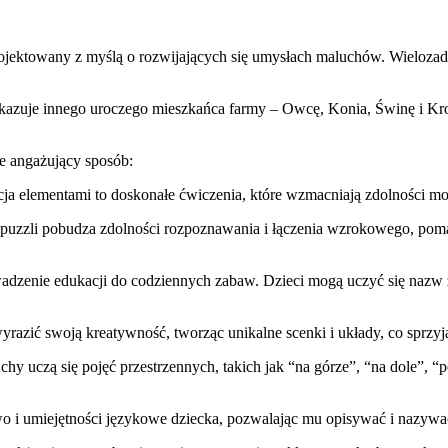
jektowany z myślą o rozwijających się umysłach maluchów. Wielozad
ukazuje innego uroczego mieszkańca farmy – Owcę, Konia, Świnę i K
le angażujący sposób:
acja elementami to doskonałe ćwiczenia, które wzmacniają zdolności m
a puzzli pobudza zdolności rozpoznawania i łączenia wzrokowego, p
dzenie edukacji do codziennych zabaw. Dzieci mogą uczyć się nazw zw
razić swoją kreatywność, tworząc unikalne scenki i układy, co sprzyj
chy uczą się pojęć przestrzennych, takich jak “na górze”, “na dole”, “p
wo i umiejętności językowe dziecka, pozwalając mu opisywać i nazywa