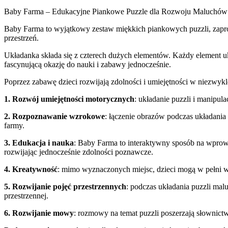
Baby Farma – Edukacyjne Piankowe Puzzle dla Rozwoju Maluchów
Baby Farma to wyjątkowy zestaw miękkich piankowych puzzli, zapro
przestrzeń.
Układanka składa się z czterech dużych elementów. Każdy element 
fascynującą okazję do nauki i zabawy jednocześnie.
Poprzez zabawę dzieci rozwijają zdolności i umiejętności w niezwyk
1. Rozwój umiejętności motorycznych
: układanie puzzli i manipul
2. Rozpoznawanie wzrokowe
: łączenie obrazów podczas układani
farmy.
3. Edukacja i nauka
: Baby Farma to interaktywny sposób na wprowa
rozwijając jednocześnie zdolności poznawcze.
4. Kreatywność
: mimo wyznaczonych miejsc, dzieci mogą w pełni wy
5. Rozwijanie pojęć przestrzennych
: podczas układania puzzli malu
przestrzennej.
6. Rozwijanie mowy
: rozmowy na temat puzzli poszerzają słownict