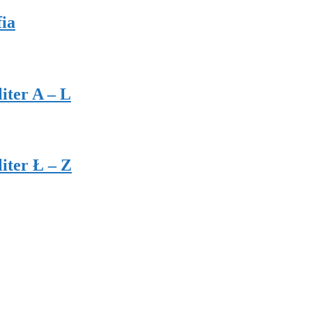
ia
iter A – L
iter Ł – Z