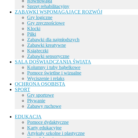
Równowaga
Sprzęt rehabilitacyjny
ZABAWKI WSPOMAGAJĄCE ROZWÓJ
Gry logiczne
Gry zręcznościowe
Klocki
Piłki
Zabawki dla najmłodszych
Zabawki kreatywne
Książeczki
Zabawki sensoryczne
SALA DOŚWIADCZANIA ŚWIATA
Kolumny i tuby bąbelkowe
Pomoce świetlne i wizualne
Wyciszenie i relaks
OCHRONA OSOBISTA
SPORT
Gry sportowe
Pływanie
Zabawy ruchowe
EDUKACJA
Pomoce dydaktyczne
Karty edukacyjne
Artykuły szkolne i plastyczne