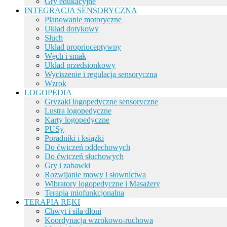
Gry edukacyjne
INTEGRACJA SENSORYCZNA
Planowanie motoryczne
Układ dotykowy
Słuch
Układ proprioceptywny
Węch i smak
Układ przedsionkowy
Wyciszenie i regulacja sensoryczna
Wzrok
LOGOPEDIA
Gryzaki logopedyczne sensoryczne
Lustra logopedyczne
Karty logopedyczne
PUSy
Poradniki i książki
Do ćwiczeń oddechowych
Do ćwiczeń słuchowych
Gry i zabawki
Rozwijanie mowy i słownictwa
Wibratory logopedyczne i Masażery
Terapia miofunkcjonalna
TERAPIA RĘKI
Chwyt i siła dłoni
Koordynacja wzrokowo-ruchowa