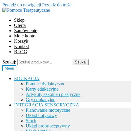
Przejdź do nawigacji
Przejdź do treści
Sklep
Oferta
Zamówienie
Moje konto
Koszyk
Kontakt
BLOG
Szukaj:
Szukaj
Menu
EDUKACJA
Pomoce dydaktyczne
Karty edukacyjne
Artykuły szkolne i plastyczne
Gry edukacyjne
INTEGRACJA SENSORYCZNA
Planowanie motoryczne
Układ dotykowy
Słuch
Układ proprioceptywny