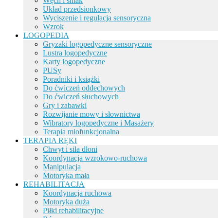
Węch i smak
Układ przedsionkowy
Wyciszenie i regulacja sensoryczna
Wzrok
LOGOPEDIA
Gryzaki logopedyczne sensoryczne
Lustra logopedyczne
Karty logopedyczne
PUSy
Poradniki i książki
Do ćwiczeń oddechowych
Do ćwiczeń słuchowych
Gry i zabawki
Rozwijanie mowy i słownictwa
Wibratory logopedyczne i Masażery
Terapia miofunkcjonalna
TERAPIA RĘKI
Chwyt i siła dłoni
Koordynacja wzrokowo-ruchowa
Manipulacja
Motoryka mała
REHABILITACJA
Koordynacja ruchowa
Motoryka duża
Piłki rehabilitacyjne