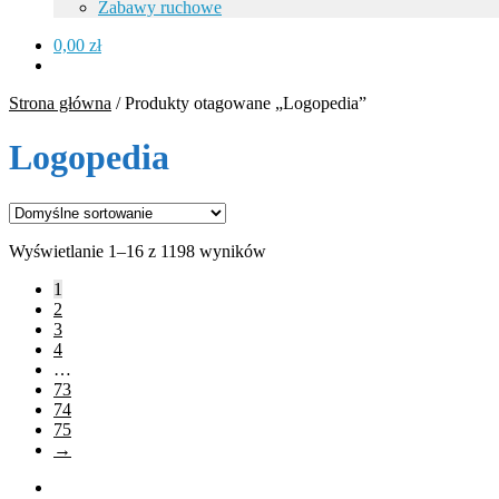
Zabawy ruchowe
0,00
zł
Strona główna
/
Produkty otagowane „Logopedia”
Logopedia
Wyświetlanie 1–16 z 1198 wyników
1
2
3
4
…
73
74
75
→