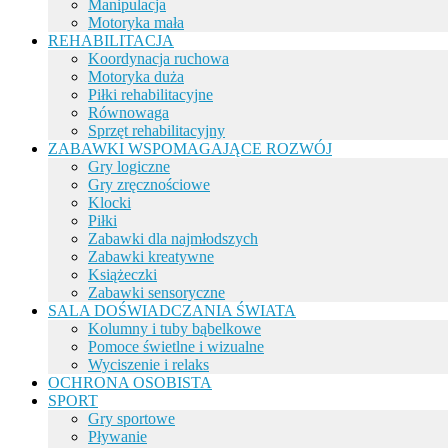
Manipulacja
Motoryka mała
REHABILITACJA
Koordynacja ruchowa
Motoryka duża
Piłki rehabilitacyjne
Równowaga
Sprzęt rehabilitacyjny
ZABAWKI WSPOMAGAJĄCE ROZWÓJ
Gry logiczne
Gry zręcznościowe
Klocki
Piłki
Zabawki dla najmłodszych
Zabawki kreatywne
Książeczki
Zabawki sensoryczne
SALA DOŚWIADCZANIA ŚWIATA
Kolumny i tuby bąbelkowe
Pomoce świetlne i wizualne
Wyciszenie i relaks
OCHRONA OSOBISTA
SPORT
Gry sportowe
Pływanie