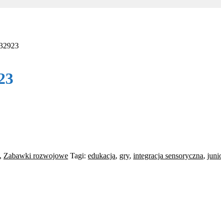
H32923
23
,
Zabawki rozwojowe
Tagi:
edukacja
,
gry
,
integracja sensoryczna
,
juni