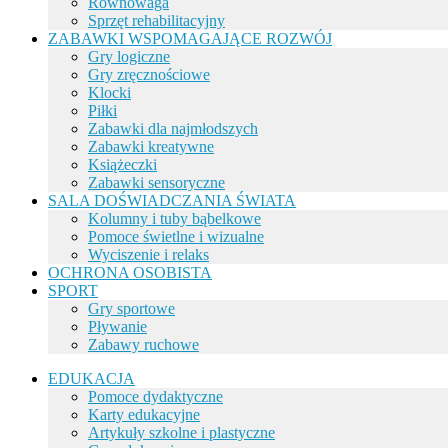
Równowaga
Sprzęt rehabilitacyjny
ZABAWKI WSPOMAGAJĄCE ROZWÓJ
Gry logiczne
Gry zręcznościowe
Klocki
Piłki
Zabawki dla najmłodszych
Zabawki kreatywne
Książeczki
Zabawki sensoryczne
SALA DOŚWIADCZANIA ŚWIATA
Kolumny i tuby bąbelkowe
Pomoce świetlne i wizualne
Wyciszenie i relaks
OCHRONA OSOBISTA
SPORT
Gry sportowe
Pływanie
Zabawy ruchowe
EDUKACJA
Pomoce dydaktyczne
Karty edukacyjne
Artykuły szkolne i plastyczne