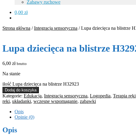
Zabawy ruchowe
0,00
zł
Strona główna
/
Integracja sensoryczna
/
Lupa dziecięca na blistrze 
Lupa dziecięca na blistrze H329
6,00
zł
brutto
Na stanie
ilość Lupa dziecięca na blistrze H32923
Dodaj do koszyka
Kategorie:
Edukacja
,
Integracja sensoryczna
,
Logopedia
,
Terapia ręki
reki
,
układanki
,
wczesne wspomaganie
,
zabawki
Opis
Opinie (0)
Opis