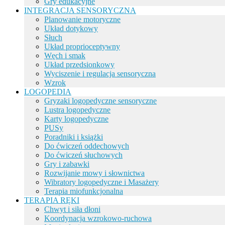
Gry edukacyjne
INTEGRACJA SENSORYCZNA
Planowanie motoryczne
Układ dotykowy
Słuch
Układ proprioceptywny
Węch i smak
Układ przedsionkowy
Wyciszenie i regulacja sensoryczna
Wzrok
LOGOPEDIA
Gryzaki logopedyczne sensoryczne
Lustra logopedyczne
Karty logopedyczne
PUSy
Poradniki i książki
Do ćwiczeń oddechowych
Do ćwiczeń słuchowych
Gry i zabawki
Rozwijanie mowy i słownictwa
Wibratory logopedyczne i Masażery
Terapia miofunkcjonalna
TERAPIA RĘKI
Chwyt i siła dłoni
Koordynacja wzrokowo-ruchowa