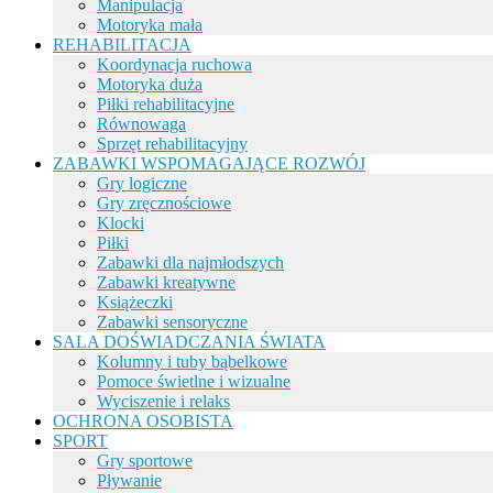
Manipulacja
Motoryka mała
REHABILITACJA
Koordynacja ruchowa
Motoryka duża
Piłki rehabilitacyjne
Równowaga
Sprzęt rehabilitacyjny
ZABAWKI WSPOMAGAJĄCE ROZWÓJ
Gry logiczne
Gry zręcznościowe
Klocki
Piłki
Zabawki dla najmłodszych
Zabawki kreatywne
Książeczki
Zabawki sensoryczne
SALA DOŚWIADCZANIA ŚWIATA
Kolumny i tuby bąbelkowe
Pomoce świetlne i wizualne
Wyciszenie i relaks
OCHRONA OSOBISTA
SPORT
Gry sportowe
Pływanie