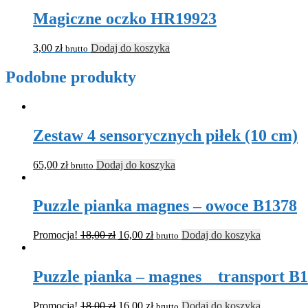
Magiczne oczko HR19923
3,00
zł
Dodaj do koszyka
brutto
Podobne produkty
Zestaw 4 sensorycznych piłek (10 cm)
65,00
zł
Dodaj do koszyka
brutto
Puzzle pianka magnes – owoce B1378
Promocja!
18,00
zł
16,00
zł
Dodaj do koszyka
brutto
Puzzle pianka – magnes _ transport B
Promocja!
18,00
zł
16,00
zł
Dodaj do koszyka
brutto