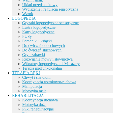
Węch i smak
Układ przedsionkowy
Wyciszenie i regulacja sensoryczna
Wzrok
LOGOPEDIA
Gryzaki logopedyczne sensoryczne
Lustra logopedyczne
Karty logopedyczne
PUSy
Poradniki i książki
Do ćwiczeń oddechowych
Do ćwiczeń słuchowych
Gry i zabawki
Rozwijanie mowy i słownictwa
Wibratory logopedyczne i Masażery
Terapia miofunkcjonalna
TERAPIA RĘKI
Chwyt i siła dłoni
Koordynacja wzrokowo-ruchowa
Manipulacja
Motoryka mała
REHABILITACJA
Koordynacja ruchowa
Motoryka duża
Piłki rehabilitacyjne