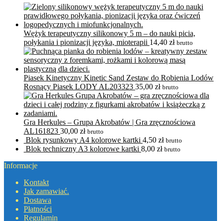
Wężyk terapeutyczny silikonowy 5 m – do nauki picia,
połykania i pionizacji języka, mioterapii
14,40
zł
brutto
Piasek Kinetyczny Kinetic Sand Zestaw do Robienia Lodów
Rosnący Piasek LODY AL203323
35,00
zł
brutto
Gra Herkules – Grupa Akrobatów | Gra zręcznościowa
AL161823
30,00
zł
brutto
Blok rysunkowy A4 kolorowe kartki
4,50
zł
brutto
Blok techniczny A3 kolorowe kartki
8,00
zł
brutto
Informacje
Kontakt
Jak zamawiać.
Dostawa
Płatności
Regulamin