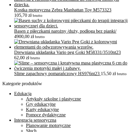
Kostka motoryczna Zebra Manhattan Toy M573323
105,70
zł
brutto
Basen z piłeczkami narożny /duży, podłoga bez pianki/
4900,00
zł
brutto
Drewniana układanka Vario peg Goki M58331/3510nt23
62,00
zł
brutto
Slime zapachowy pomarańczowy HS976nt23
15,50
zł
brutto
Kategorie produktów
Edukacja
Artykuły szkolne i plastyczne
Gry edukacyjne
Karty edukacyjne
Pomoce dydaktyczne
Integracja sensoryczna
Planowanie motoryczne
Słuch