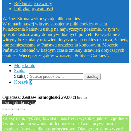
Reklamacje i zwroty
Polityka prywatności
Ważne: Strona wykorzystuje pliki cookies.
W ramach naszej witryny stosujemy pliki cookies w celu
świadczenia Państwu usług na najwyższym poziomie, w tym w
sposób dostosowany do indywidualnych potrzeb. Korzystanie z
witryny bez zmiany ustawień dotyczących cookies oznacza, że będą
one zamieszczane w Państwa urządzeniu końcowym. Możecie
Państwo dokonać w każdym czasie zmiany ustawień dotyczących
cookies. Więcej szczegółów w naszej "Polityce Cookies".
Moje konto
Szukaj
Szukaj:
Szukaj
Koszyk
0
Oglądasz:
Zestaw Samogłoski
29,00
zł
brutto
Dodaj do koszyka
Zależy nam, byś znajdował/a u nas treści wysokiej jakości zgodne z
Twoimi zainteresowaniami. Jednocześnie Twoja prywatność i
bezpieczeństwo są dla nas priorytetowe. Dlatego prosimy - wyraź