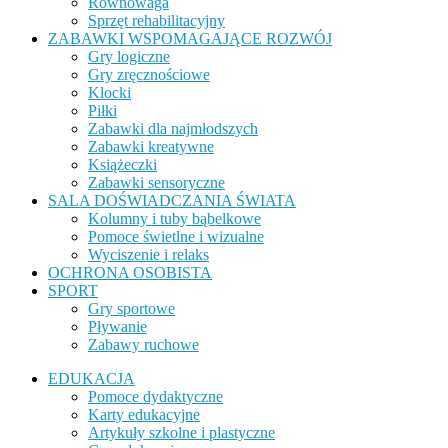
Równowaga
Sprzęt rehabilitacyjny
ZABAWKI WSPOMAGAJĄCE ROZWÓJ
Gry logiczne
Gry zręcznościowe
Klocki
Piłki
Zabawki dla najmłodszych
Zabawki kreatywne
Książeczki
Zabawki sensoryczne
SALA DOŚWIADCZANIA ŚWIATA
Kolumny i tuby bąbelkowe
Pomoce świetlne i wizualne
Wyciszenie i relaks
OCHRONA OSOBISTA
SPORT
Gry sportowe
Pływanie
Zabawy ruchowe
EDUKACJA
Pomoce dydaktyczne
Karty edukacyjne
Artykuły szkolne i plastyczne