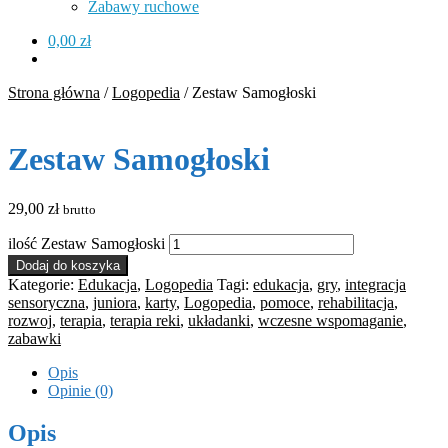
Zabawy ruchowe
0,00
zł
Strona główna
/
Logopedia
/
Zestaw Samogłoski
Zestaw Samogłoski
29,00
zł
brutto
ilość Zestaw Samogłoski
Dodaj do koszyka
Kategorie:
Edukacja
,
Logopedia
Tagi:
edukacja
,
gry
,
integracja
sensoryczna
,
juniora
,
karty
,
Logopedia
,
pomoce
,
rehabilitacja
,
rozwoj
,
terapia
,
terapia reki
,
układanki
,
wczesne wspomaganie
,
zabawki
Opis
Opinie (0)
Opis