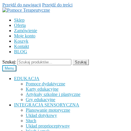
Przejdź do nawigacji
Przejdź do treści
Sklep
Oferta
Zamówienie
Moje konto
Koszyk
Kontakt
BLOG
Szukaj:
Szukaj
Menu
EDUKACJA
Pomoce dydaktyczne
Karty edukacyjne
Artykuły szkolne i plastyczne
Gry edukacyjne
INTEGRACJA SENSORYCZNA
Planowanie motoryczne
Układ dotykowy
Słuch
Układ proprioceptywny