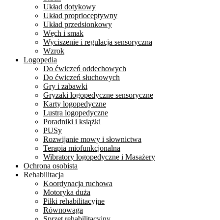
Układ dotykowy
Układ proprioceptywny
Układ przedsionkowy
Węch i smak
Wyciszenie i regulacja sensoryczna
Wzrok
Logopedia
Do ćwiczeń oddechowych
Do ćwiczeń słuchowych
Gry i zabawki
Gryzaki logopedyczne sensoryczne
Karty logopedyczne
Lustra logopedyczne
Poradniki i książki
PUSy
Rozwijanie mowy i słownictwa
Terapia miofunkcjonalna
Wibratory logopedyczne i Masażery
Ochrona osobista
Rehabilitacja
Koordynacja ruchowa
Motoryka duża
Piłki rehabilitacyjne
Równowaga
Sprzęt rehabilitacyjny