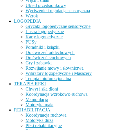
Węch i smak
Układ przedsionkowy
Wyciszenie i regulacja sensoryczna
Wzrok
LOGOPEDIA
Gryzaki logopedyczne sensoryczne
Lustra logopedyczne
Karty logopedyczne
PUSy
Poradniki i książki
Do ćwiczeń oddechowych
Do ćwiczeń słuchowych
Gry i zabawki
Rozwijanie mowy i słownictwa
Wibratory logopedyczne i Masażery
Terapia miofunkcjonalna
TERAPIA RĘKI
Chwyt i siła dłoni
Koordynacja wzrokowo-ruchowa
Manipulacja
Motoryka mała
REHABILITACJA
Koordynacja ruchowa
Motoryka duża
Piłki rehabilitacyjne