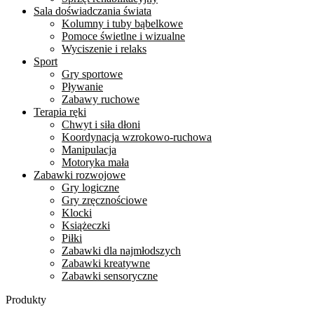
Sala doświadczania świata
Kolumny i tuby bąbelkowe
Pomoce świetlne i wizualne
Wyciszenie i relaks
Sport
Gry sportowe
Pływanie
Zabawy ruchowe
Terapia ręki
Chwyt i siła dłoni
Koordynacja wzrokowo-ruchowa
Manipulacja
Motoryka mała
Zabawki rozwojowe
Gry logiczne
Gry zręcznościowe
Klocki
Książeczki
Piłki
Zabawki dla najmłodszych
Zabawki kreatywne
Zabawki sensoryczne
Produkty