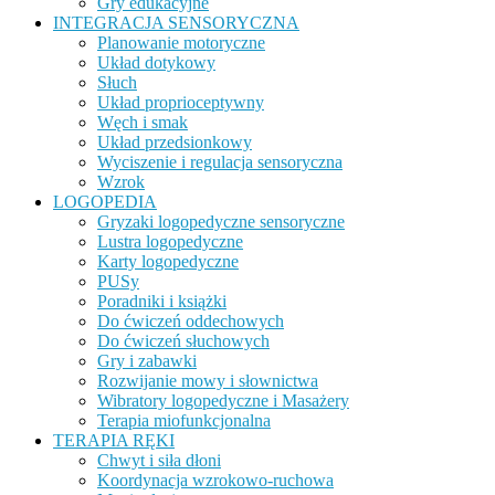
Gry edukacyjne
INTEGRACJA SENSORYCZNA
Planowanie motoryczne
Układ dotykowy
Słuch
Układ proprioceptywny
Węch i smak
Układ przedsionkowy
Wyciszenie i regulacja sensoryczna
Wzrok
LOGOPEDIA
Gryzaki logopedyczne sensoryczne
Lustra logopedyczne
Karty logopedyczne
PUSy
Poradniki i książki
Do ćwiczeń oddechowych
Do ćwiczeń słuchowych
Gry i zabawki
Rozwijanie mowy i słownictwa
Wibratory logopedyczne i Masażery
Terapia miofunkcjonalna
TERAPIA RĘKI
Chwyt i siła dłoni
Koordynacja wzrokowo-ruchowa