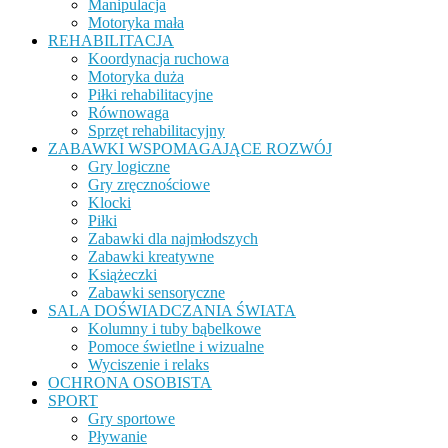
Manipulacja
Motoryka mała
REHABILITACJA
Koordynacja ruchowa
Motoryka duża
Piłki rehabilitacyjne
Równowaga
Sprzęt rehabilitacyjny
ZABAWKI WSPOMAGAJĄCE ROZWÓJ
Gry logiczne
Gry zręcznościowe
Klocki
Piłki
Zabawki dla najmłodszych
Zabawki kreatywne
Książeczki
Zabawki sensoryczne
SALA DOŚWIADCZANIA ŚWIATA
Kolumny i tuby bąbelkowe
Pomoce świetlne i wizualne
Wyciszenie i relaks
OCHRONA OSOBISTA
SPORT
Gry sportowe
Pływanie