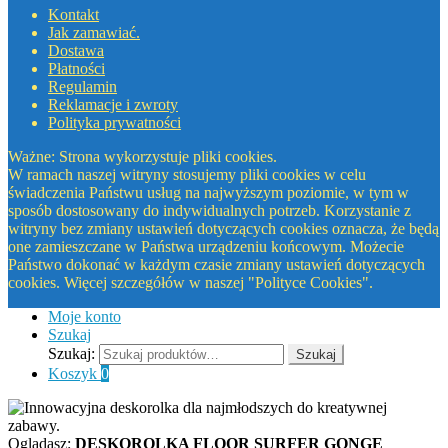
Kontakt
Jak zamawiać.
Dostawa
Płatności
Regulamin
Reklamacje i zwroty
Polityka prywatności
Ważne: Strona wykorzystuje pliki cookies.
W ramach naszej witryny stosujemy pliki cookies w celu
świadczenia Państwu usług na najwyższym poziomie, w tym w
sposób dostosowany do indywidualnych potrzeb. Korzystanie z
witryny bez zmiany ustawień dotyczących cookies oznacza, że będą
one zamieszczane w Państwa urządzeniu końcowym. Możecie
Państwo dokonać w każdym czasie zmiany ustawień dotyczących
cookies. Więcej szczegółów w naszej "Polityce Cookies".
Moje konto
Szukaj
Szukaj:
Szukaj
Koszyk
0
Oglądasz:
DESKOROLKA FLOOR SURFER GONGE