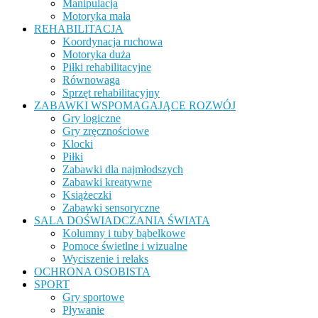
Manipulacja
Motoryka mała
REHABILITACJA
Koordynacja ruchowa
Motoryka duża
Piłki rehabilitacyjne
Równowaga
Sprzęt rehabilitacyjny
ZABAWKI WSPOMAGAJĄCE ROZWÓJ
Gry logiczne
Gry zręcznościowe
Klocki
Piłki
Zabawki dla najmłodszych
Zabawki kreatywne
Książeczki
Zabawki sensoryczne
SALA DOŚWIADCZANIA ŚWIATA
Kolumny i tuby bąbelkowe
Pomoce świetlne i wizualne
Wyciszenie i relaks
OCHRONA OSOBISTA
SPORT
Gry sportowe
Pływanie