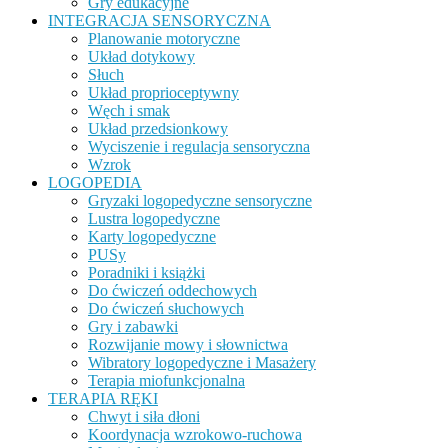
Gry edukacyjne
INTEGRACJA SENSORYCZNA
Planowanie motoryczne
Układ dotykowy
Słuch
Układ proprioceptywny
Węch i smak
Układ przedsionkowy
Wyciszenie i regulacja sensoryczna
Wzrok
LOGOPEDIA
Gryzaki logopedyczne sensoryczne
Lustra logopedyczne
Karty logopedyczne
PUSy
Poradniki i książki
Do ćwiczeń oddechowych
Do ćwiczeń słuchowych
Gry i zabawki
Rozwijanie mowy i słownictwa
Wibratory logopedyczne i Masażery
Terapia miofunkcjonalna
TERAPIA RĘKI
Chwyt i siła dłoni
Koordynacja wzrokowo-ruchowa