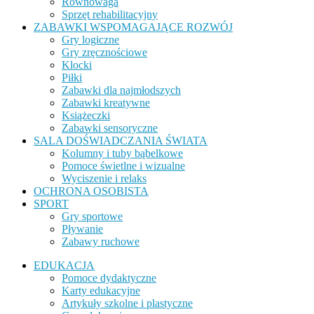
Równowaga
Sprzęt rehabilitacyjny
ZABAWKI WSPOMAGAJĄCE ROZWÓJ
Gry logiczne
Gry zręcznościowe
Klocki
Piłki
Zabawki dla najmłodszych
Zabawki kreatywne
Książeczki
Zabawki sensoryczne
SALA DOŚWIADCZANIA ŚWIATA
Kolumny i tuby bąbelkowe
Pomoce świetlne i wizualne
Wyciszenie i relaks
OCHRONA OSOBISTA
SPORT
Gry sportowe
Pływanie
Zabawy ruchowe
EDUKACJA
Pomoce dydaktyczne
Karty edukacyjne
Artykuły szkolne i plastyczne