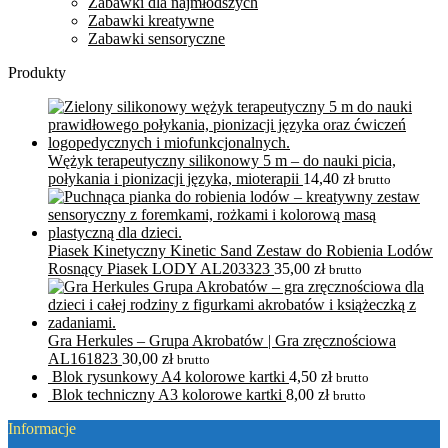
Zabawki dla najmłodszych
Zabawki kreatywne
Zabawki sensoryczne
Produkty
Wężyk terapeutyczny silikonowy 5 m – do nauki picia,
połykania i pionizacji języka, mioterapii
14,40
zł
brutto
Piasek Kinetyczny Kinetic Sand Zestaw do Robienia Lodów
Rosnący Piasek LODY AL203323
35,00
zł
brutto
Gra Herkules – Grupa Akrobatów | Gra zręcznościowa
AL161823
30,00
zł
brutto
Blok rysunkowy A4 kolorowe kartki
4,50
zł
brutto
Blok techniczny A3 kolorowe kartki
8,00
zł
brutto
Informacje