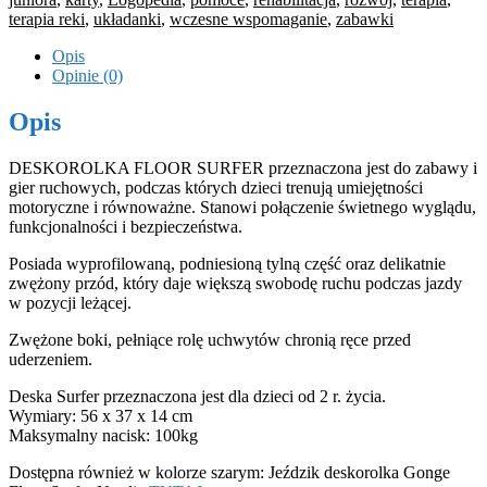
terapia reki
,
układanki
,
wczesne wspomaganie
,
zabawki
Opis
Opinie (0)
Opis
DESKOROLKA FLOOR SURFER przeznaczona jest do zabawy i
gier ruchowych, podczas których dzieci trenują umiejętności
motoryczne i równoważne. Stanowi połączenie świetnego wyglądu,
funkcjonalności i bezpieczeństwa.
Posiada wyprofilowaną, podniesioną tylną część oraz delikatnie
zwężony przód, który daje większą swobodę ruchu podczas jazdy
w pozycji leżącej.
Zwężone boki, pełniące rolę uchwytów chronią ręce przed
uderzeniem.
Deska Surfer przeznaczona jest dla dzieci od 2 r. życia.
Wymiary: 56 x 37 x 14 cm
Maksymalny nacisk: 100kg
Dostępna również w kolorze szarym: Jeździk deskorolka Gonge