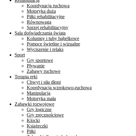
Rehabilitacja
Koordynacja ruchowa
Motoryka duża
Piłki rehabilitacyjne
Równowaga
Sprzęt rehabilitacyjny
Sala doświadczania świata
Kolumny i tuby bąbelkowe
Pomoce świetlne i wizualne
Wyciszenie i relaks
Sport
Gry sportowe
Pływanie
Zabawy ruchowe
Terapia ręki
Chwyt i siła dłoni
Koordynacja wzrokowo-ruchowa
Manipulacja
Motoryka mała
Zabawki rozwojowe
Gry logiczne
Gry zręcznościowe
Klocki
Książeczki
Piłki