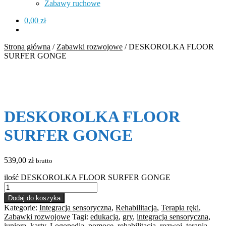
Zabawy ruchowe
0,00
zł
Strona główna
/
Zabawki rozwojowe
/
DESKOROLKA FLOOR
SURFER GONGE
DESKOROLKA FLOOR
SURFER GONGE
539,00
zł
brutto
ilość DESKOROLKA FLOOR SURFER GONGE
Dodaj do koszyka
Kategorie:
Integracja sensoryczna
,
Rehabilitacja
,
Terapia ręki
,
Zabawki rozwojowe
Tagi:
edukacja
,
gry
,
integracja sensoryczna
,
juniora
,
karty
,
Logopedia
,
pomoce
,
rehabilitacja
,
rozwoj
,
terapia
,