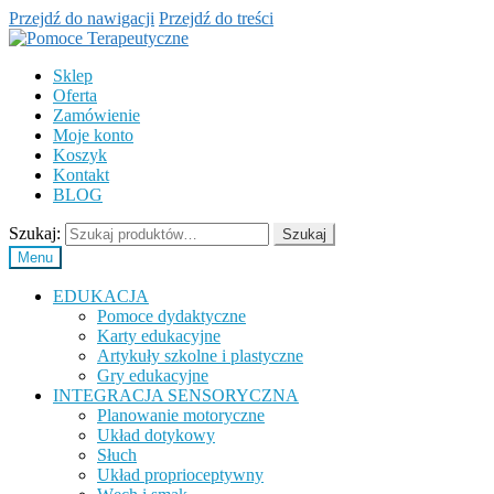
Przejdź do nawigacji
Przejdź do treści
Sklep
Oferta
Zamówienie
Moje konto
Koszyk
Kontakt
BLOG
Szukaj:
Szukaj
Menu
EDUKACJA
Pomoce dydaktyczne
Karty edukacyjne
Artykuły szkolne i plastyczne
Gry edukacyjne
INTEGRACJA SENSORYCZNA
Planowanie motoryczne
Układ dotykowy
Słuch
Układ proprioceptywny