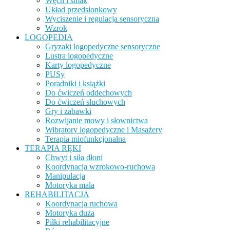
Węch i smak
Układ przedsionkowy
Wyciszenie i regulacja sensoryczna
Wzrok
LOGOPEDIA
Gryzaki logopedyczne sensoryczne
Lustra logopedyczne
Karty logopedyczne
PUSy
Poradniki i książki
Do ćwiczeń oddechowych
Do ćwiczeń słuchowych
Gry i zabawki
Rozwijanie mowy i słownictwa
Wibratory logopedyczne i Masażery
Terapia miofunkcjonalna
TERAPIA RĘKI
Chwyt i siła dłoni
Koordynacja wzrokowo-ruchowa
Manipulacja
Motoryka mała
REHABILITACJA
Koordynacja ruchowa
Motoryka duża
Piłki rehabilitacyjne