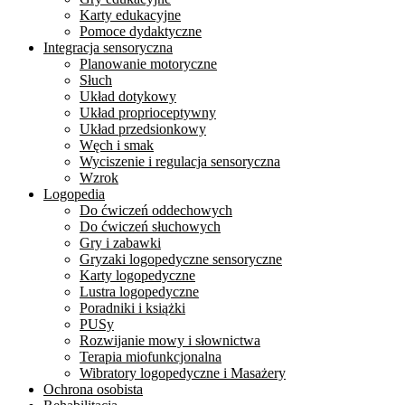
Karty edukacyjne
Pomoce dydaktyczne
Integracja sensoryczna
Planowanie motoryczne
Słuch
Układ dotykowy
Układ proprioceptywny
Układ przedsionkowy
Węch i smak
Wyciszenie i regulacja sensoryczna
Wzrok
Logopedia
Do ćwiczeń oddechowych
Do ćwiczeń słuchowych
Gry i zabawki
Gryzaki logopedyczne sensoryczne
Karty logopedyczne
Lustra logopedyczne
Poradniki i książki
PUSy
Rozwijanie mowy i słownictwa
Terapia miofunkcjonalna
Wibratory logopedyczne i Masażery
Ochrona osobista