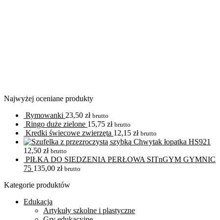
Najwyżej oceniane produkty
Rymowanki
23,50
zł
brutto
Ringo duże zielone
15,75
zł
brutto
Kredki świecowe zwierzęta
12,15
zł
brutto
Chwytak łopatka HS921
12,50
zł
brutto
PIŁKA DO SIEDZENIA PERŁOWA SITnGYM GYMNIC
75
135,00
zł
brutto
Kategorie produktów
Edukacja
Artykuły szkolne i plastyczne
Gry edukacyjne