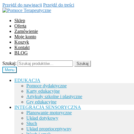
Przejdź do nawigacji
Przejdź do treści
Sklep
Oferta
Zamówienie
Moje konto
Koszyk
Kontakt
BLOG
Szukaj:
Szukaj
Menu
EDUKACJA
Pomoce dydaktyczne
Karty edukacyjne
Artykuły szkolne i plastyczne
Gry edukacyjne
INTEGRACJA SENSORYCZNA
Planowanie motoryczne
Układ dotykowy
Słuch
Układ proprioceptywny