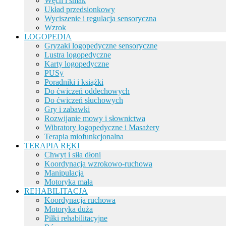
Węch i smak
Układ przedsionkowy
Wyciszenie i regulacja sensoryczna
Wzrok
LOGOPEDIA
Gryzaki logopedyczne sensoryczne
Lustra logopedyczne
Karty logopedyczne
PUSy
Poradniki i książki
Do ćwiczeń oddechowych
Do ćwiczeń słuchowych
Gry i zabawki
Rozwijanie mowy i słownictwa
Wibratory logopedyczne i Masażery
Terapia miofunkcjonalna
TERAPIA RĘKI
Chwyt i siła dłoni
Koordynacja wzrokowo-ruchowa
Manipulacja
Motoryka mała
REHABILITACJA
Koordynacja ruchowa
Motoryka duża
Piłki rehabilitacyjne