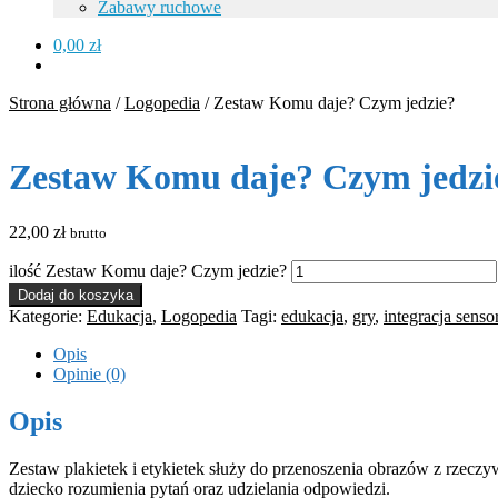
Zabawy ruchowe
0,00
zł
Strona główna
/
Logopedia
/
Zestaw Komu daje? Czym jedzie?
Zestaw Komu daje? Czym jedzi
22,00
zł
brutto
ilość Zestaw Komu daje? Czym jedzie?
Dodaj do koszyka
Kategorie:
Edukacja
,
Logopedia
Tagi:
edukacja
,
gry
,
integracja sens
Opis
Opinie (0)
Opis
Zestaw plakietek i etykietek służy do przenoszenia obrazów z rzeczy
dziecko rozumienia pytań oraz udzielania odpowiedzi.