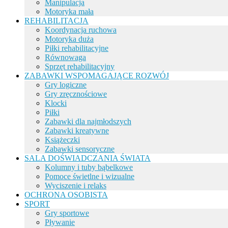
Manipulacja
Motoryka mała
REHABILITACJA
Koordynacja ruchowa
Motoryka duża
Piłki rehabilitacyjne
Równowaga
Sprzęt rehabilitacyjny
ZABAWKI WSPOMAGAJĄCE ROZWÓJ
Gry logiczne
Gry zręcznościowe
Klocki
Piłki
Zabawki dla najmłodszych
Zabawki kreatywne
Książeczki
Zabawki sensoryczne
SALA DOŚWIADCZANIA ŚWIATA
Kolumny i tuby bąbelkowe
Pomoce świetlne i wizualne
Wyciszenie i relaks
OCHRONA OSOBISTA
SPORT
Gry sportowe
Pływanie