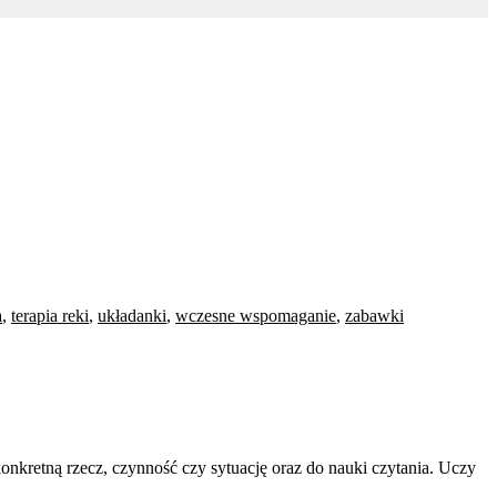
a
,
terapia reki
,
układanki
,
wczesne wspomaganie
,
zabawki
konkretną rzecz, czynność czy sytuację oraz do nauki czytania. Uczy