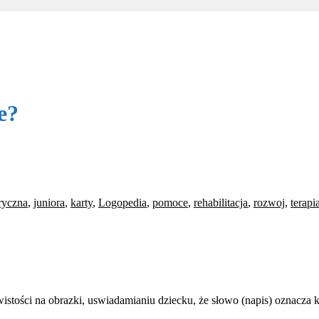
e?
oryczna
,
juniora
,
karty
,
Logopedia
,
pomoce
,
rehabilitacja
,
rozwoj
,
terapi
wistości na obrazki, uswiadamianiu dziecku, że słowo (napis) oznacza 