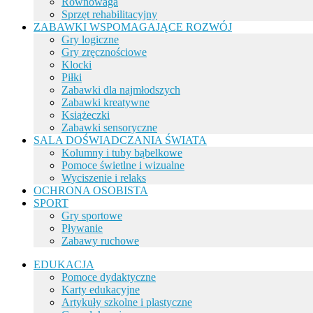
Równowaga
Sprzęt rehabilitacyjny
ZABAWKI WSPOMAGAJĄCE ROZWÓJ
Gry logiczne
Gry zręcznościowe
Klocki
Piłki
Zabawki dla najmłodszych
Zabawki kreatywne
Książeczki
Zabawki sensoryczne
SALA DOŚWIADCZANIA ŚWIATA
Kolumny i tuby bąbelkowe
Pomoce świetlne i wizualne
Wyciszenie i relaks
OCHRONA OSOBISTA
SPORT
Gry sportowe
Pływanie
Zabawy ruchowe
EDUKACJA
Pomoce dydaktyczne
Karty edukacyjne
Artykuły szkolne i plastyczne