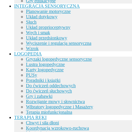
Gry edukacyjne
INTEGRACJA SENSORYCZNA
Planowanie motoryczne
Układ dotykowy
Słuch
Układ proprioceptywny
Węch i smak
Układ przedsionkowy
Wyciszenie i regulacja sensoryczna
Wzrok
LOGOPEDIA
Gryzaki logopedyczne sensoryczne
Lustra logopedyczne
Karty logopedyczne
PUSy
Poradniki i książki
Do ćwiczeń oddechowych
Do ćwiczeń słuchowych
Gry i zabawki
Rozwijanie mowy i słownictwa
Wibratory logopedyczne i Masażery
Terapia miofunkcjonalna
TERAPIA RĘKI
Chwyt i siła dłoni
Koordynacja wzrokowo-ruchowa