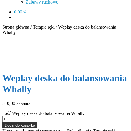
Zabawy ruchowe
0,00
zł
Strona główna
/
Terapia ręki
/
Weplay deska do balansowania
Whally
Weplay deska do balansowania
Whally
510,00
zł
brutto
ilość Weplay deska do balansowania Whally
Dodaj do koszyka
Kategorie:
Integracja sensoryczna
,
Rehabilitacja
,
Terapia ręki
,