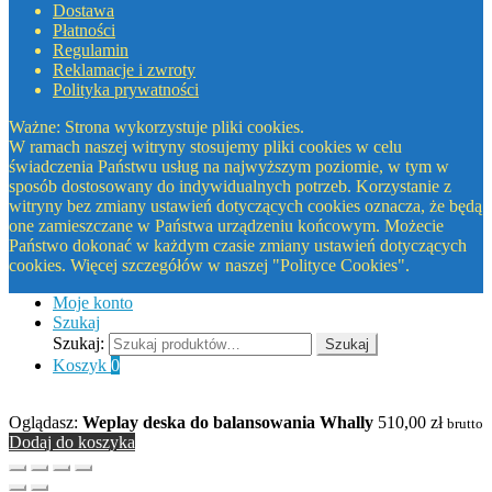
Dostawa
Płatności
Regulamin
Reklamacje i zwroty
Polityka prywatności
Ważne: Strona wykorzystuje pliki cookies.
W ramach naszej witryny stosujemy pliki cookies w celu
świadczenia Państwu usług na najwyższym poziomie, w tym w
sposób dostosowany do indywidualnych potrzeb. Korzystanie z
witryny bez zmiany ustawień dotyczących cookies oznacza, że będą
one zamieszczane w Państwa urządzeniu końcowym. Możecie
Państwo dokonać w każdym czasie zmiany ustawień dotyczących
cookies. Więcej szczegółów w naszej "Polityce Cookies".
Moje konto
Szukaj
Szukaj:
Szukaj
Koszyk
0
Oglądasz:
Weplay deska do balansowania Whally
510,00
zł
brutto
Dodaj do koszyka