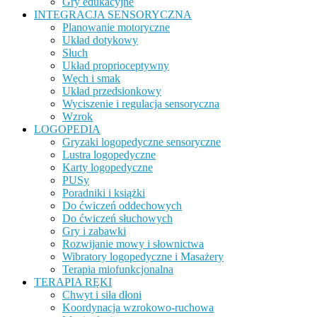
Gry edukacyjne
INTEGRACJA SENSORYCZNA
Planowanie motoryczne
Układ dotykowy
Słuch
Układ proprioceptywny
Węch i smak
Układ przedsionkowy
Wyciszenie i regulacja sensoryczna
Wzrok
LOGOPEDIA
Gryzaki logopedyczne sensoryczne
Lustra logopedyczne
Karty logopedyczne
PUSy
Poradniki i książki
Do ćwiczeń oddechowych
Do ćwiczeń słuchowych
Gry i zabawki
Rozwijanie mowy i słownictwa
Wibratory logopedyczne i Masażery
Terapia miofunkcjonalna
TERAPIA RĘKI
Chwyt i siła dłoni
Koordynacja wzrokowo-ruchowa