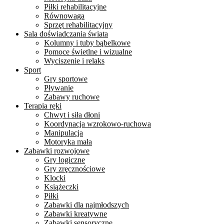
Piłki rehabilitacyjne
Równowaga
Sprzęt rehabilitacyjny
Sala doświadczania świata
Kolumny i tuby bąbelkowe
Pomoce świetlne i wizualne
Wyciszenie i relaks
Sport
Gry sportowe
Pływanie
Zabawy ruchowe
Terapia ręki
Chwyt i siła dłoni
Koordynacja wzrokowo-ruchowa
Manipulacja
Motoryka mała
Zabawki rozwojowe
Gry logiczne
Gry zręcznościowe
Klocki
Książeczki
Piłki
Zabawki dla najmłodszych
Zabawki kreatywne
Zabawki sensoryczne