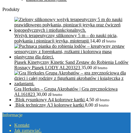
Produkty
Wężyk terapeutyczny silikonowy 5 m – do nauki picia,
połykania i pionizacji języka, mioterapii
14,40
zł
brutto
Piasek Kinetyczny Kinetic Sand Zestaw do Robienia Lodów
Rosnący Piasek LODY AL203323
35,00
zł
brutto
Gra Herkules – Grupa Akrobatów | Gra zręcznościowa
AL161823
30,00
zł
brutto
Blok rysunkowy A4 kolorowe kartki
4,50
zł
brutto
Blok techniczny A3 kolorowe kartki
8,00
zł
brutto
Informacje
Kontakt
Jak zamawiać.