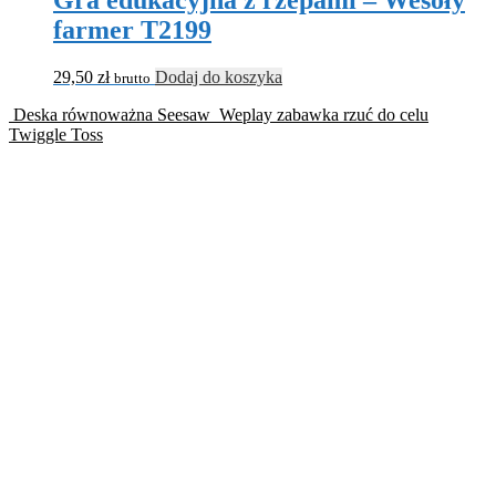
Gra edukacyjna z rzepami – Wesoły
farmer T2199
29,50
zł
Dodaj do koszyka
brutto
Deska równoważna Seesaw
Weplay zabawka rzuć do celu
Twiggle Toss