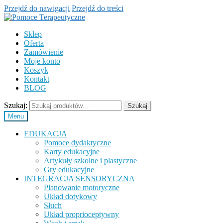
Przejdź do nawigacji
Przejdź do treści
Sklep
Oferta
Zamówienie
Moje konto
Koszyk
Kontakt
BLOG
Szukaj:
Szukaj
Menu
EDUKACJA
Pomoce dydaktyczne
Karty edukacyjne
Artykuły szkolne i plastyczne
Gry edukacyjne
INTEGRACJA SENSORYCZNA
Planowanie motoryczne
Układ dotykowy
Słuch
Układ proprioceptywny