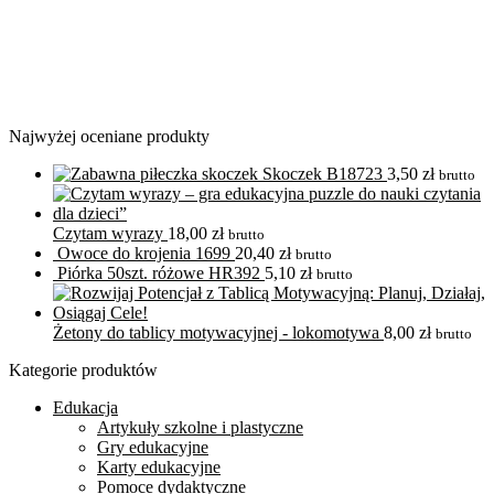
Najwyżej oceniane produkty
Skoczek B18723
3,50
zł
brutto
Czytam wyrazy
18,00
zł
brutto
Owoce do krojenia 1699
20,40
zł
brutto
Piórka 50szt. różowe HR392
5,10
zł
brutto
Żetony do tablicy motywacyjnej - lokomotywa
8,00
zł
brutto
Kategorie produktów
Edukacja
Artykuły szkolne i plastyczne
Gry edukacyjne
Karty edukacyjne
Pomoce dydaktyczne