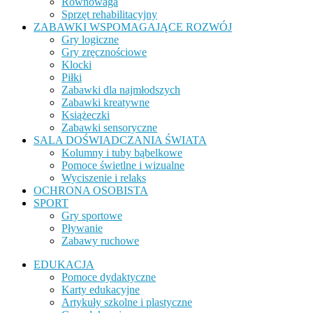
Równowaga
Sprzęt rehabilitacyjny
ZABAWKI WSPOMAGAJĄCE ROZWÓJ
Gry logiczne
Gry zręcznościowe
Klocki
Piłki
Zabawki dla najmłodszych
Zabawki kreatywne
Książeczki
Zabawki sensoryczne
SALA DOŚWIADCZANIA ŚWIATA
Kolumny i tuby bąbelkowe
Pomoce świetlne i wizualne
Wyciszenie i relaks
OCHRONA OSOBISTA
SPORT
Gry sportowe
Pływanie
Zabawy ruchowe
EDUKACJA
Pomoce dydaktyczne
Karty edukacyjne
Artykuły szkolne i plastyczne