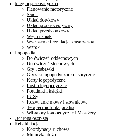
Integracja sensoryczna
Planowanie motoryczne
Słuch
Układ dotykowy
Układ proprioceptywny
Układ przedsionkowy
Węch i smak
Wyciszenie i regulacja sensoryczna
Wzrok
Logopedia
Do ćwiczeń oddechowych
Do ćwiczeń słuchowych
Gry i zabawki
Gryzaki logopedyczne sensoryczne
Karty logopedyczne
Lustra logopedyczne
Poradniki i książki
PUSy
Rozwijanie mowy i słownictwa
Terapia miofunkcjonalna
Wibratory logopedyczne i Masażery
Ochrona osobista
Rehabilitacja
Koordynacja ruchowa
Motoryka duża