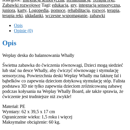
Zabawki rozwojowe
Tagi:
edukacja
,
gry
,
integracja sensoryczna
,
juniora
,
karty
,
Logopedia
,
pomoce
,
rehabilitacja
,
rozwoj
,
terapia
,
terapia reki
,
układanki
,
wczesne wspomaganie
,
zabawki
Opis
Opinie (0)
Opis
Weplay deska do balansowania Whally
Świetna zabawka do ćwiczenia równowagi, Dzieci mogą siedzieć
lub stać na desce Whally, aby ćwiczyć równowagę i stymulację
sensoryczną. Powierzchnia deski Weplay Whally ma fakturę fal i
bąbelków co zapewnia dzieciom dotykową stymulację stóp. Falista
podstawa 3D nie tylko zapewnia dzieciom zróżnicowaną zabawę
podczas kołysania na Weplay Whally Board, ale także sprawia, że
ćwiczenie jest trudniejsze niż zwykle!
Materiał: PE
Wymiary: 62 x 39,5 x 17 cm
Ograniczenie wieku: 1,5 roku i więcej
Maksymalne obciążenie: 60 kg.