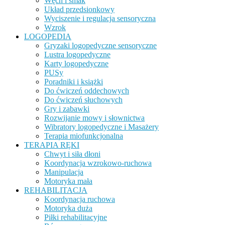
Węch i smak
Układ przedsionkowy
Wyciszenie i regulacja sensoryczna
Wzrok
LOGOPEDIA
Gryzaki logopedyczne sensoryczne
Lustra logopedyczne
Karty logopedyczne
PUSy
Poradniki i książki
Do ćwiczeń oddechowych
Do ćwiczeń słuchowych
Gry i zabawki
Rozwijanie mowy i słownictwa
Wibratory logopedyczne i Masażery
Terapia miofunkcjonalna
TERAPIA RĘKI
Chwyt i siła dłoni
Koordynacja wzrokowo-ruchowa
Manipulacja
Motoryka mała
REHABILITACJA
Koordynacja ruchowa
Motoryka duża
Piłki rehabilitacyjne