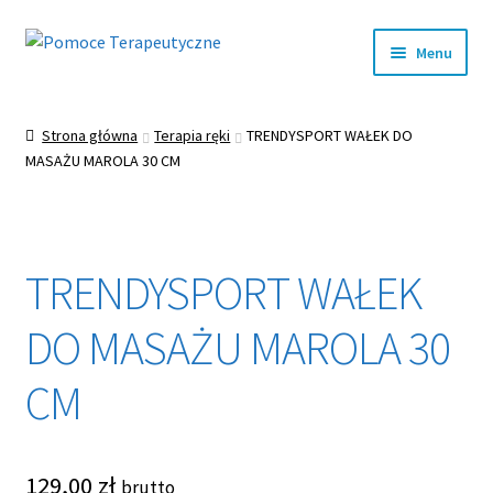
Przejdź
Przejdź
Menu
do
do
nawigacji
treści
Rozwiń
EDUKACJA
menu
Strona główna
Terapia ręki
TRENDYSPORT WAŁEK DO
potom
Rozwiń
MASAŻU MAROLA 30 CM
INTEGRACJA SENSORYCZNA
menu
potom
Rozwiń
LOGOPEDIA
menu
potom
Rozwiń
TRENDYSPORT WAŁEK
TERAPIA RĘKI
menu
potom
DO MASAŻU MAROLA 30
Rozwiń
REHABILITACJA
menu
CM
potom
Rozwiń
ZABAWKI WSPOMAGAJĄCE ROZWÓJ
menu
potom
Rozwiń
SALA DOŚWIADCZANIA ŚWIATA
menu
129,00
zł
brutto