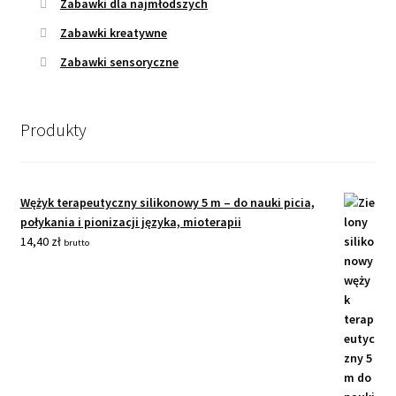
Zabawki dla najmłodszych
Zabawki kreatywne
Zabawki sensoryczne
Produkty
Wężyk terapeutyczny silikonowy 5 m – do nauki picia,
połykania i pionizacji języka, mioterapii
14,40
zł
brutto