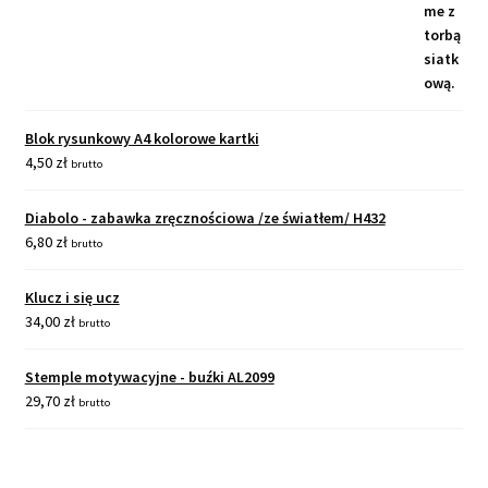
Blok rysunkowy A4 kolorowe kartki
4,50
zł
brutto
Diabolo - zabawka zręcznościowa /ze światłem/ H432
6,80
zł
brutto
Klucz i się ucz
34,00
zł
brutto
Stemple motywacyjne - buźki AL2099
29,70
zł
brutto