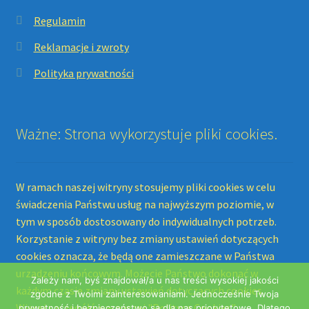
Regulamin
Reklamacje i zwroty
Polityka prywatności
Ważne: Strona wykorzystuje pliki cookies.
W ramach naszej witryny stosujemy pliki cookies w celu
świadczenia Państwu usług na najwyższym poziomie, w
tym w sposób dostosowany do indywidualnych potrzeb.
Korzystanie z witryny bez zmiany ustawień dotyczących
cookies oznacza, że będą one zamieszczane w Państwa
urządzeniu końcowym. Możecie Państwo dokonać w
Zależy nam, byś znajdował/a u nas treści wysokiej jakości
każdym czasie zmiany ustawień dotyczących cookies.
zgodne z Twoimi zainteresowaniami. Jednocześnie Twoja
Więcej szczegółów w naszej "Polityce Cookies".
prywatność i bezpieczeństwo są dla nas priorytetowe. Dlatego