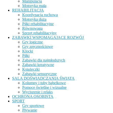
Manipulacja
Motoryka mała
REHABILITACJA
Koordynacja ruchowa
Motoryka duża
Piłki rehabilitacyjne
Równowaga
Sprzęt rehabilitacyjny
ZABAWKI WSPOMAGAJĄCE ROZWÓJ
Gry logiczne
Gry zręcznościowe
Klocki
Piłki
Zabawki dla najmłodszych
Zabawki kreatywne
Książeczki
Zabawki sensoryczne
SALA DOŚWIADCZANIA ŚWIATA
Kolumny i tuby bąbelkowe
Pomoce świetlne i wizualne
Wyciszenie i relaks
OCHRONA OSOBISTA
SPORT
Gry sportowe
Pływanie