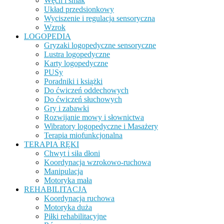
Węch i smak
Układ przedsionkowy
Wyciszenie i regulacja sensoryczna
Wzrok
LOGOPEDIA
Gryzaki logopedyczne sensoryczne
Lustra logopedyczne
Karty logopedyczne
PUSy
Poradniki i książki
Do ćwiczeń oddechowych
Do ćwiczeń słuchowych
Gry i zabawki
Rozwijanie mowy i słownictwa
Wibratory logopedyczne i Masażery
Terapia miofunkcjonalna
TERAPIA RĘKI
Chwyt i siła dłoni
Koordynacja wzrokowo-ruchowa
Manipulacja
Motoryka mała
REHABILITACJA
Koordynacja ruchowa
Motoryka duża
Piłki rehabilitacyjne