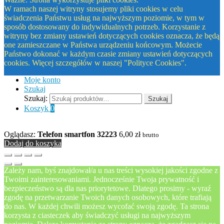
W ramach naszej witryny stosujemy pliki cookies w celu
świadczenia Państwu usług na najwyższym poziomie, w tym w
sposób dostosowany do indywidualnych potrzeb. Korzystanie z
witryny bez zmiany ustawień dotyczących cookies oznacza, że będą
one zamieszczane w Państwa urządzeniu końcowym. Możecie
Państwo dokonać w każdym czasie zmiany ustawień dotyczących
cookies. Więcej szczegółów w naszej "Polityce Cookies".
Moje konto
Szukaj
Szukaj:
Szukaj
Koszyk
0
Oglądasz:
Telefon smartfon 32223
6,00
zł
brutto
Dodaj do koszyka
Zależy nam, byś znajdował/a u nas treści wysokiej jakości zgodne z
Twoimi zainteresowaniami. Jednocześnie Twoja prywatność i
bezpieczeństwo są dla nas priorytetowe. Dlatego prosimy - wyraź
zgodę na przetwarzanie Twoich danych osobowych, które trafiają
do nas. W każdej chwili możesz wycofać swoją zgodę. Ta strona
korzysta z ciasteczek aby świadczyć usługi na najwyższym