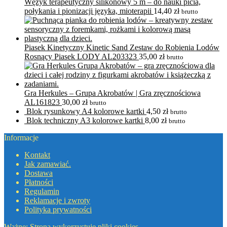
Wężyk terapeutyczny silikonowy 5 m – do nauki picia,
połykania i pionizacji języka, mioterapii
14,40
zł
brutto
Piasek Kinetyczny Kinetic Sand Zestaw do Robienia Lodów
Rosnący Piasek LODY AL203323
35,00
zł
brutto
Gra Herkules – Grupa Akrobatów | Gra zręcznościowa
AL161823
30,00
zł
brutto
Blok rysunkowy A4 kolorowe kartki
4,50
zł
brutto
Blok techniczny A3 kolorowe kartki
8,00
zł
brutto
Informacje
Kontakt
Jak zamawiać.
Dostawa
Płatności
Regulamin
Reklamacje i zwroty
Polityka prywatności
Ważne: Strona wykorzystuje pliki cookies.