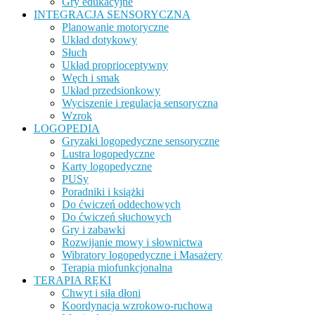
Gry edukacyjne
INTEGRACJA SENSORYCZNA
Planowanie motoryczne
Układ dotykowy
Słuch
Układ proprioceptywny
Węch i smak
Układ przedsionkowy
Wyciszenie i regulacja sensoryczna
Wzrok
LOGOPEDIA
Gryzaki logopedyczne sensoryczne
Lustra logopedyczne
Karty logopedyczne
PUSy
Poradniki i książki
Do ćwiczeń oddechowych
Do ćwiczeń słuchowych
Gry i zabawki
Rozwijanie mowy i słownictwa
Wibratory logopedyczne i Masażery
Terapia miofunkcjonalna
TERAPIA RĘKI
Chwyt i siła dłoni
Koordynacja wzrokowo-ruchowa