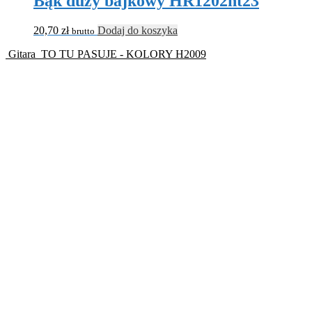
Bąk duży bajkowy HR1202nt23
20,70
zł
Dodaj do koszyka
brutto
Gitara
TO TU PASUJE - KOLORY H2009