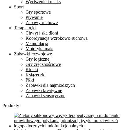
Wyciszenie i relaks
Sport
Gry sportowe
Pływanie
Zabawy ruchowe
Terapia ręki
Chwyt i siła dłoni
Koordynacja wzrokowo-ruchowa
Manipulacja
Motoryka mała
Zabawki rozwojowe
Gry logiczne
Gry zręcznościowe
Klocki
Książeczki
Piłki
Zabawki dla najmłodszych
Zabawki kreatywne
Zabawki sensoryczne
Produkty