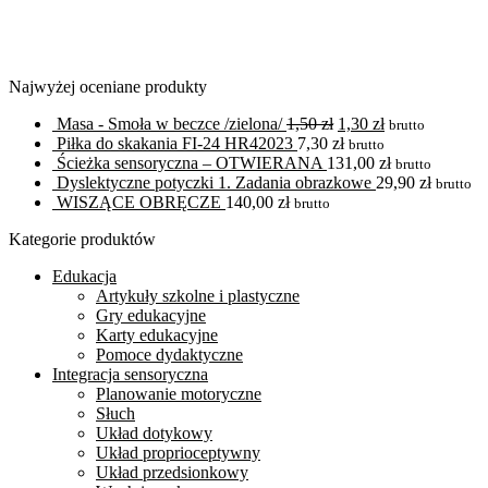
Najwyżej oceniane produkty
Masa - Smoła w beczce /zielona/
1,50
zł
1,30
zł
brutto
Piłka do skakania FI-24 HR42023
7,30
zł
brutto
Ścieżka sensoryczna – OTWIERANA
131,00
zł
brutto
Dyslektyczne potyczki 1. Zadania obrazkowe
29,90
zł
brutto
WISZĄCE OBRĘCZE
140,00
zł
brutto
Kategorie produktów
Edukacja
Artykuły szkolne i plastyczne
Gry edukacyjne
Karty edukacyjne
Pomoce dydaktyczne
Integracja sensoryczna
Planowanie motoryczne
Słuch
Układ dotykowy
Układ proprioceptywny
Układ przedsionkowy