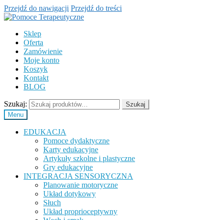
Przejdź do nawigacji
Przejdź do treści
Sklep
Oferta
Zamówienie
Moje konto
Koszyk
Kontakt
BLOG
Szukaj:
Szukaj
Menu
EDUKACJA
Pomoce dydaktyczne
Karty edukacyjne
Artykuły szkolne i plastyczne
Gry edukacyjne
INTEGRACJA SENSORYCZNA
Planowanie motoryczne
Układ dotykowy
Słuch
Układ proprioceptywny