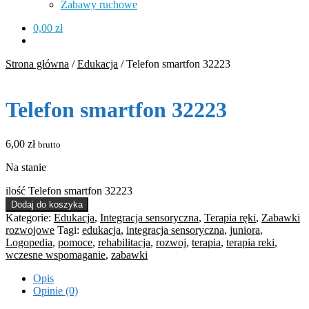
Zabawy ruchowe
0,00
zł
Strona główna
/
Edukacja
/
Telefon smartfon 32223
Telefon smartfon 32223
6,00
zł
brutto
Na stanie
ilość Telefon smartfon 32223
Dodaj do koszyka
Kategorie:
Edukacja
,
Integracja sensoryczna
,
Terapia ręki
,
Zabawki
rozwojowe
Tagi:
edukacja
,
integracja sensoryczna
,
juniora
,
Logopedia
,
pomoce
,
rehabilitacja
,
rozwoj
,
terapia
,
terapia reki
,
wczesne wspomaganie
,
zabawki
Opis
Opinie (0)