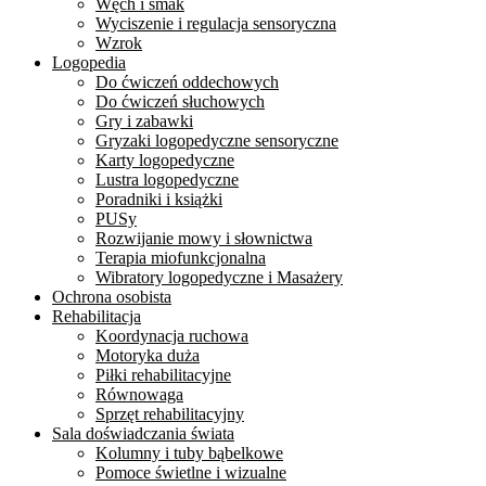
Węch i smak
Wyciszenie i regulacja sensoryczna
Wzrok
Logopedia
Do ćwiczeń oddechowych
Do ćwiczeń słuchowych
Gry i zabawki
Gryzaki logopedyczne sensoryczne
Karty logopedyczne
Lustra logopedyczne
Poradniki i książki
PUSy
Rozwijanie mowy i słownictwa
Terapia miofunkcjonalna
Wibratory logopedyczne i Masażery
Ochrona osobista
Rehabilitacja
Koordynacja ruchowa
Motoryka duża
Piłki rehabilitacyjne
Równowaga
Sprzęt rehabilitacyjny
Sala doświadczania świata
Kolumny i tuby bąbelkowe
Pomoce świetlne i wizualne