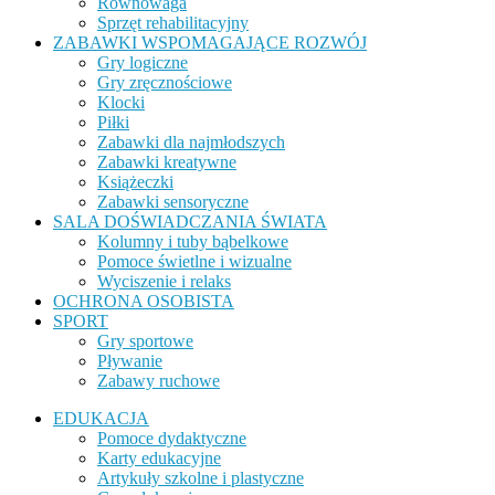
Równowaga
Sprzęt rehabilitacyjny
ZABAWKI WSPOMAGAJĄCE ROZWÓJ
Gry logiczne
Gry zręcznościowe
Klocki
Piłki
Zabawki dla najmłodszych
Zabawki kreatywne
Książeczki
Zabawki sensoryczne
SALA DOŚWIADCZANIA ŚWIATA
Kolumny i tuby bąbelkowe
Pomoce świetlne i wizualne
Wyciszenie i relaks
OCHRONA OSOBISTA
SPORT
Gry sportowe
Pływanie
Zabawy ruchowe
EDUKACJA
Pomoce dydaktyczne
Karty edukacyjne
Artykuły szkolne i plastyczne