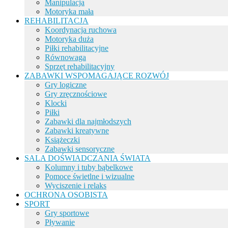
Manipulacja
Motoryka mała
REHABILITACJA
Koordynacja ruchowa
Motoryka duża
Piłki rehabilitacyjne
Równowaga
Sprzęt rehabilitacyjny
ZABAWKI WSPOMAGAJĄCE ROZWÓJ
Gry logiczne
Gry zręcznościowe
Klocki
Piłki
Zabawki dla najmłodszych
Zabawki kreatywne
Książeczki
Zabawki sensoryczne
SALA DOŚWIADCZANIA ŚWIATA
Kolumny i tuby bąbelkowe
Pomoce świetlne i wizualne
Wyciszenie i relaks
OCHRONA OSOBISTA
SPORT
Gry sportowe
Pływanie