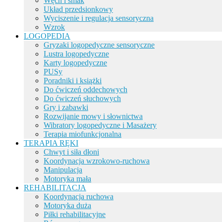
Węch i smak
Układ przedsionkowy
Wyciszenie i regulacja sensoryczna
Wzrok
LOGOPEDIA
Gryzaki logopedyczne sensoryczne
Lustra logopedyczne
Karty logopedyczne
PUSy
Poradniki i książki
Do ćwiczeń oddechowych
Do ćwiczeń słuchowych
Gry i zabawki
Rozwijanie mowy i słownictwa
Wibratory logopedyczne i Masażery
Terapia miofunkcjonalna
TERAPIA RĘKI
Chwyt i siła dłoni
Koordynacja wzrokowo-ruchowa
Manipulacja
Motoryka mała
REHABILITACJA
Koordynacja ruchowa
Motoryka duża
Piłki rehabilitacyjne