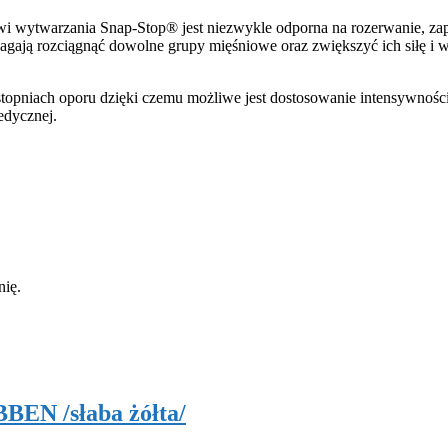
wi wytwarzania Snap-Stop® jest niezwykle odporna na rozerwanie, z
ają rozciągnąć dowolne grupy mięśniowe oraz zwiększyć ich siłę i 
opniach oporu dzięki czemu możliwe jest dostosowanie intensywności
edycznej.
nię.
N /słaba żółta/