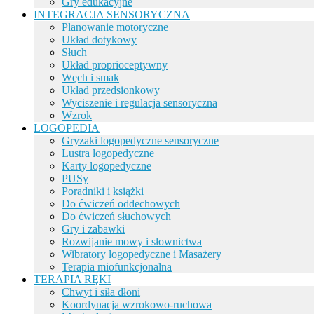
Gry edukacyjne
INTEGRACJA SENSORYCZNA
Planowanie motoryczne
Układ dotykowy
Słuch
Układ proprioceptywny
Węch i smak
Układ przedsionkowy
Wyciszenie i regulacja sensoryczna
Wzrok
LOGOPEDIA
Gryzaki logopedyczne sensoryczne
Lustra logopedyczne
Karty logopedyczne
PUSy
Poradniki i książki
Do ćwiczeń oddechowych
Do ćwiczeń słuchowych
Gry i zabawki
Rozwijanie mowy i słownictwa
Wibratory logopedyczne i Masażery
Terapia miofunkcjonalna
TERAPIA RĘKI
Chwyt i siła dłoni
Koordynacja wzrokowo-ruchowa