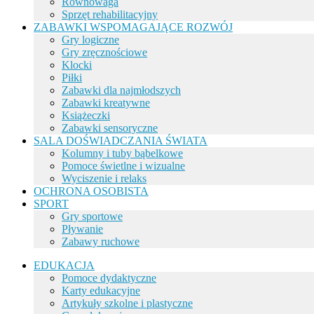
Równowaga
Sprzęt rehabilitacyjny
ZABAWKI WSPOMAGAJĄCE ROZWÓJ
Gry logiczne
Gry zręcznościowe
Klocki
Piłki
Zabawki dla najmłodszych
Zabawki kreatywne
Książeczki
Zabawki sensoryczne
SALA DOŚWIADCZANIA ŚWIATA
Kolumny i tuby bąbelkowe
Pomoce świetlne i wizualne
Wyciszenie i relaks
OCHRONA OSOBISTA
SPORT
Gry sportowe
Pływanie
Zabawy ruchowe
EDUKACJA
Pomoce dydaktyczne
Karty edukacyjne
Artykuły szkolne i plastyczne