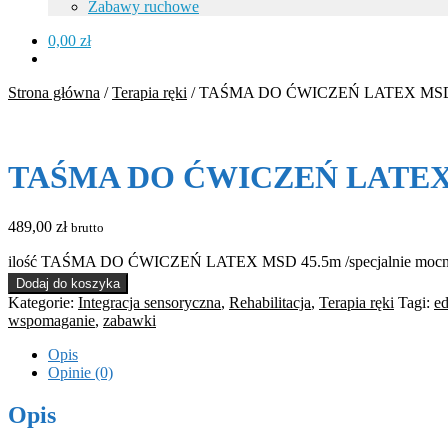
Zabawy ruchowe
0,00
zł
Strona główna
/
Terapia ręki
/
TAŚMA DO ĆWICZEŃ LATEX MSD 45.5
TAŚMA DO ĆWICZEŃ LATEX MSD
489,00
zł
brutto
ilość TAŚMA DO ĆWICZEŃ LATEX MSD 45.5m /specjalnie mocna
Dodaj do koszyka
Kategorie:
Integracja sensoryczna
,
Rehabilitacja
,
Terapia ręki
Tagi:
ed
wspomaganie
,
zabawki
Opis
Opinie (0)
Opis