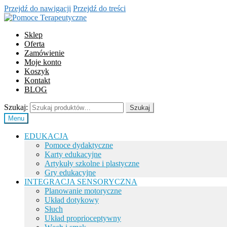
Przejdź do nawigacji
Przejdź do treści
Sklep
Oferta
Zamówienie
Moje konto
Koszyk
Kontakt
BLOG
Szukaj:
Szukaj
Menu
EDUKACJA
Pomoce dydaktyczne
Karty edukacyjne
Artykuły szkolne i plastyczne
Gry edukacyjne
INTEGRACJA SENSORYCZNA
Planowanie motoryczne
Układ dotykowy
Słuch
Układ proprioceptywny