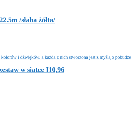
m /słaba żółta/
estaw w siatce I10,96