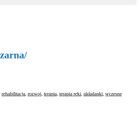
zarna/
,
rehabilitacja
,
rozwoj
,
terapia
,
terapia reki
,
układanki
,
wczesne