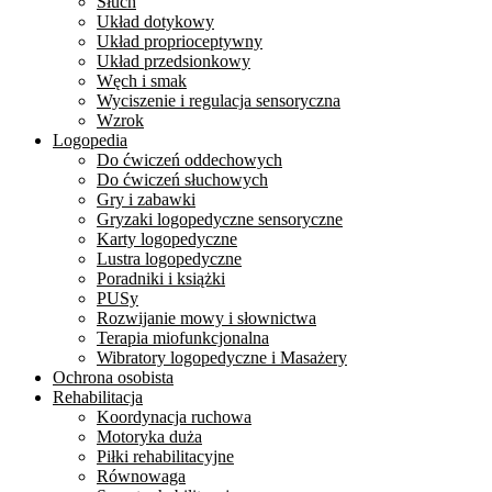
Słuch
Układ dotykowy
Układ proprioceptywny
Układ przedsionkowy
Węch i smak
Wyciszenie i regulacja sensoryczna
Wzrok
Logopedia
Do ćwiczeń oddechowych
Do ćwiczeń słuchowych
Gry i zabawki
Gryzaki logopedyczne sensoryczne
Karty logopedyczne
Lustra logopedyczne
Poradniki i książki
PUSy
Rozwijanie mowy i słownictwa
Terapia miofunkcjonalna
Wibratory logopedyczne i Masażery
Ochrona osobista
Rehabilitacja
Koordynacja ruchowa
Motoryka duża
Piłki rehabilitacyjne
Równowaga