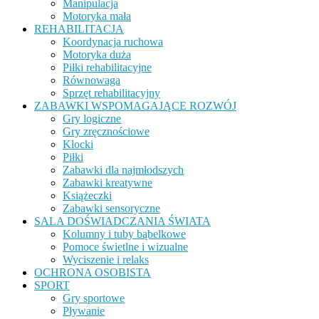
Manipulacja
Motoryka mała
REHABILITACJA
Koordynacja ruchowa
Motoryka duża
Piłki rehabilitacyjne
Równowaga
Sprzęt rehabilitacyjny
ZABAWKI WSPOMAGAJĄCE ROZWÓJ
Gry logiczne
Gry zręcznościowe
Klocki
Piłki
Zabawki dla najmłodszych
Zabawki kreatywne
Książeczki
Zabawki sensoryczne
SALA DOŚWIADCZANIA ŚWIATA
Kolumny i tuby bąbelkowe
Pomoce świetlne i wizualne
Wyciszenie i relaks
OCHRONA OSOBISTA
SPORT
Gry sportowe
Pływanie