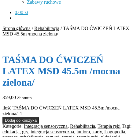
Zabawy ruchowe
0,00
zł
Strona główna
/
Rehabilitacja
/
TAŚMA DO ĆWICZEŃ LATEX
MSD 45.5m /mocna zielona/
TAŚMA DO ĆWICZEŃ
LATEX MSD 45.5m /mocna
zielona/
359,00
zł
brutto
ilość TAŚMA DO ĆWICZEŃ LATEX MSD 45.5m /mocna
zielona/
Dodaj do koszyka
Kategorie:
Integracja sensoryczna
,
Rehabilitacja
,
Terapia ręki
Tagi:
edukacja
,
gry
,
integracja sensoryczna
,
juniora
,
karty
,
Logopedia
,