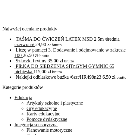
Najwyżej oceniane produkty
TAŚMA DO ĆWICZEŃ LATEX MSD 2.5m /średnia
czerwona/
29,90
zł
brutto
Liczę w pamięci 3. Dodawanie i odejmowanie w zakresie
100
26,50
zł
brutto
Szlaczki i rytmy
35,00
zł
brutto
PIŁKA DO SIEDZENIA SITnGYM GYMNIC 65
niebieska
115,00
zł
brutto
Naklejki odblaskowe buźka /6szt/HR498n23
6,50
zł
brutto
Kategorie produktów
Edukacja
Artykuły szkolne i plastyczne
Gry edukacyjne
Karty edukacyjne
Pomoce dydaktyczne
Integracja sensoryczna
Planowanie motoryczne