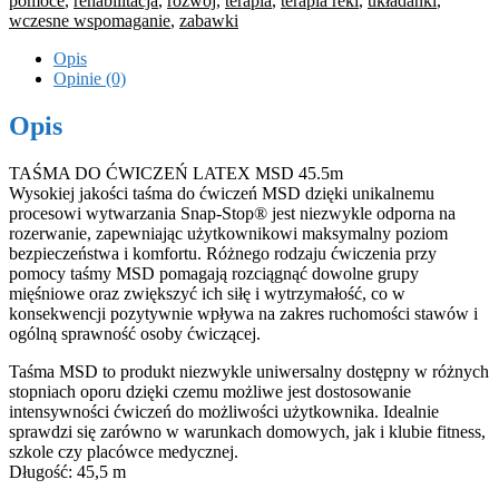
pomoce
,
rehabilitacja
,
rozwoj
,
terapia
,
terapia reki
,
układanki
,
wczesne wspomaganie
,
zabawki
Opis
Opinie (0)
Opis
TAŚMA DO ĆWICZEŃ LATEX MSD 45.5m
Wysokiej jakości taśma do ćwiczeń MSD dzięki unikalnemu
procesowi wytwarzania Snap-Stop® jest niezwykle odporna na
rozerwanie, zapewniając użytkownikowi maksymalny poziom
bezpieczeństwa i komfortu. Różnego rodzaju ćwiczenia przy
pomocy taśmy MSD pomagają rozciągnąć dowolne grupy
mięśniowe oraz zwiększyć ich siłę i wytrzymałość, co w
konsekwencji pozytywnie wpływa na zakres ruchomości stawów i
ogólną sprawność osoby ćwiczącej.
Taśma MSD to produkt niezwykle uniwersalny dostępny w różnych
stopniach oporu dzięki czemu możliwe jest dostosowanie
intensywności ćwiczeń do możliwości użytkownika. Idealnie
sprawdzi się zarówno w warunkach domowych, jak i klubie fitness,
szkole czy placówce medycznej.
Długość: 45,5 m