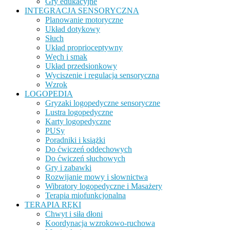
Gry edukacyjne
INTEGRACJA SENSORYCZNA
Planowanie motoryczne
Układ dotykowy
Słuch
Układ proprioceptywny
Węch i smak
Układ przedsionkowy
Wyciszenie i regulacja sensoryczna
Wzrok
LOGOPEDIA
Gryzaki logopedyczne sensoryczne
Lustra logopedyczne
Karty logopedyczne
PUSy
Poradniki i książki
Do ćwiczeń oddechowych
Do ćwiczeń słuchowych
Gry i zabawki
Rozwijanie mowy i słownictwa
Wibratory logopedyczne i Masażery
Terapia miofunkcjonalna
TERAPIA RĘKI
Chwyt i siła dłoni
Koordynacja wzrokowo-ruchowa