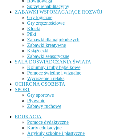
Równowaga
Sprzęt rehabilitacyjny
ZABAWKI WSPOMAGAJĄCE ROZWÓJ
Gry logiczne
Gry zręcznościowe
Klocki
Piłki
Zabawki dla najmłodszych
Zabawki kreatywne
Książeczki
Zabawki sensoryczne
SALA DOŚWIADCZANIA ŚWIATA
Kolumny i tuby bąbelkowe
Pomoce świetlne i wizualne
Wyciszenie i relaks
OCHRONA OSOBISTA
SPORT
Gry sportowe
Pływanie
Zabawy ruchowe
EDUKACJA
Pomoce dydaktyczne
Karty edukacyjne
Artykuły szkolne i plastyczne