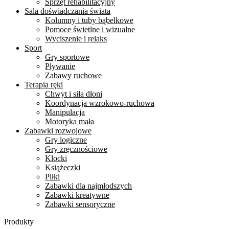
Sprzęt rehabilitacyjny
Sala doświadczania świata
Kolumny i tuby bąbelkowe
Pomoce świetlne i wizualne
Wyciszenie i relaks
Sport
Gry sportowe
Pływanie
Zabawy ruchowe
Terapia ręki
Chwyt i siła dłoni
Koordynacja wzrokowo-ruchowa
Manipulacja
Motoryka mała
Zabawki rozwojowe
Gry logiczne
Gry zręcznościowe
Klocki
Książeczki
Piłki
Zabawki dla najmłodszych
Zabawki kreatywne
Zabawki sensoryczne
Produkty