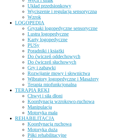
Węch i smak
Układ przedsionkowy
Wyciszenie i regulacja sensoryczna
Wzrok
LOGOPEDIA
Gryzaki logopedyczne sensoryczne
Lustra logopedyczne
Karty logopedyczne
PUSy
Poradniki i książki
Do ćwiczeń oddechowych
Do ćwiczeń słuchowych
Gry i zabawki
Rozwijanie mowy i słownictwa
Wibratory logopedyczne i Masażery
Terapia miofunkcjonalna
TERAPIA RĘKI
Chwyt i siła dłoni
Koordynacja wzrokowo-ruchowa
Manipulacja
Motoryka mała
REHABILITACJA
Koordynacja ruchowa
Motoryka duża
Piłki rehabilitacyjne