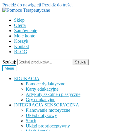
Przejdź do nawigacji
Przejdź do treści
Sklep
Oferta
Zamówienie
Moje konto
Koszyk
Kontakt
BLOG
Szukaj:
Szukaj
Menu
EDUKACJA
Pomoce dydaktyczne
Karty edukacyjne
Artykuły szkolne i plastyczne
Gry edukacyjne
INTEGRACJA SENSORYCZNA
Planowanie motoryczne
Układ dotykowy
Słuch
Układ proprioceptywny