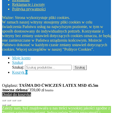
Reklamacje i zwroty
Polityka prywatności
Ważne: Strona wykorzystuje pliki cookies.
W ramach naszej witryny stosujemy pliki cookies w celu
świadczenia Państwu usług na najwyższym poziomie, w tym w
sposób dostosowany do indywidualnych potrzeb. Korzystanie z
witryny bez zmiany ustawień dotyczących cookies oznacza, że będą
one zamieszczane w Państwa urządzeniu końcowym. Możecie
Państwo dokonać w każdym czasie zmiany ustawień dotyczących
cookies. Więcej szczegółów w naszej "Polityce Cookies".
Moje konto
Szukaj
Szukaj:
Szukaj
Koszyk
0
Oglądasz:
TAŚMA DO ĆWICZEŃ LATEX MSD 45.5m
/mocna zielona/
359,00
zł
brutto
Dodaj do koszyka
Zależy nam, byś znajdował/a u nas treści wysokiej jakości zgodne z
Twoimi zainteresowaniami. Jednocześnie Twoja prywatność i