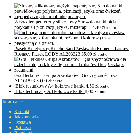
Wężyk terapeutyczny silikonowy 5 m – do nauki picia,
połykania i pionizacji języka, mioterapii
14,40
zł
brutto
Piasek Kinetyczny Kinetic Sand Zestaw do Robienia Lodów
Rosnący Piasek LODY AL203323
35,00
zł
brutto
Gra Herkules – Grupa Akrobatów | Gra zręcznościowa
AL161823
30,00
zł
brutto
Blok rysunkowy A4 kolorowe kartki
4,50
zł
brutto
Blok techniczny A3 kolorowe kartki
8,00
zł
brutto
Informacje
Kontakt
Jak zamawiać.
Dostawa
Płatności
Regulamin