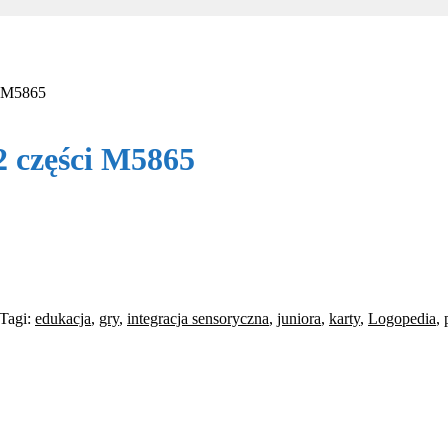
i M5865
 części M5865
Tagi:
edukacja
,
gry
,
integracja sensoryczna
,
juniora
,
karty
,
Logopedia
,