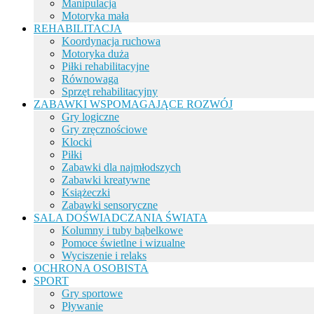
Manipulacja
Motoryka mała
REHABILITACJA
Koordynacja ruchowa
Motoryka duża
Piłki rehabilitacyjne
Równowaga
Sprzęt rehabilitacyjny
ZABAWKI WSPOMAGAJĄCE ROZWÓJ
Gry logiczne
Gry zręcznościowe
Klocki
Piłki
Zabawki dla najmłodszych
Zabawki kreatywne
Książeczki
Zabawki sensoryczne
SALA DOŚWIADCZANIA ŚWIATA
Kolumny i tuby bąbelkowe
Pomoce świetlne i wizualne
Wyciszenie i relaks
OCHRONA OSOBISTA
SPORT
Gry sportowe
Pływanie