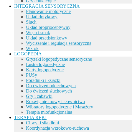
Gry edukacyjne
INTEGRACJA SENSORYCZNA
Planowanie motoryczne
Układ dotykowy
Słuch
Układ proprioceptywny
Węch i smak
Układ przedsionkowy
Wyciszenie i regulacja sensoryczna
Wzrok
LOGOPEDIA
Gryzaki logopedyczne sensoryczne
Lustra logopedyczne
Karty logopedyczne
PUSy
Poradniki i książki
Do ćwiczeń oddechowych
Do ćwiczeń słuchowych
Gry i zabawki
Rozwijanie mowy i słownictwa
Wibratory logopedyczne i Masażery
Terapia miofunkcjonalna
TERAPIA RĘKI
Chwyt i siła dłoni
Koordynacja wzrokowo-ruchowa