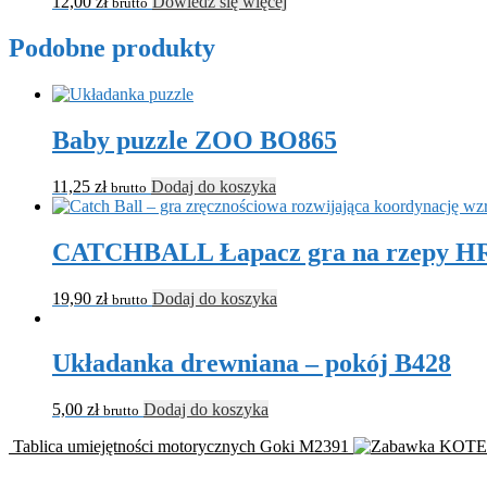
12,00
zł
Dowiedz się więcej
brutto
Podobne produkty
Baby puzzle ZOO BO865
11,25
zł
Dodaj do koszyka
brutto
CATCHBALL Łapacz gra na rzepy H
19,90
zł
Dodaj do koszyka
brutto
Układanka drewniana – pokój B428
5,00
zł
Dodaj do koszyka
brutto
Tablica umiejętności motorycznych Goki M2391