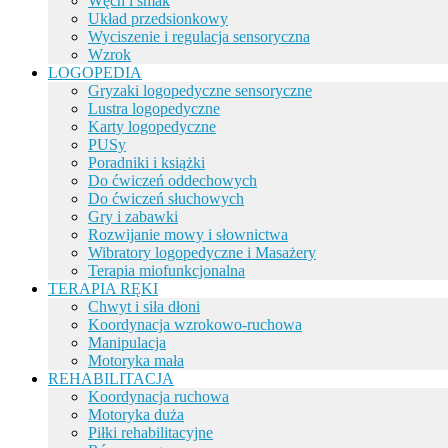
Węch i smak
Układ przedsionkowy
Wyciszenie i regulacja sensoryczna
Wzrok
LOGOPEDIA
Gryzaki logopedyczne sensoryczne
Lustra logopedyczne
Karty logopedyczne
PUSy
Poradniki i książki
Do ćwiczeń oddechowych
Do ćwiczeń słuchowych
Gry i zabawki
Rozwijanie mowy i słownictwa
Wibratory logopedyczne i Masażery
Terapia miofunkcjonalna
TERAPIA RĘKI
Chwyt i siła dłoni
Koordynacja wzrokowo-ruchowa
Manipulacja
Motoryka mała
REHABILITACJA
Koordynacja ruchowa
Motoryka duża
Piłki rehabilitacyjne