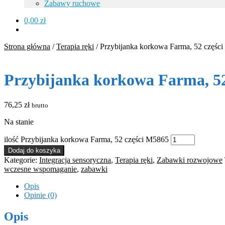
Zabawy ruchowe
0,00
zł
Strona główna
/
Terapia ręki
/
Przybijanka korkowa Farma, 52 częśc
Przybijanka korkowa Farma, 52
76,25
zł
brutto
Na stanie
ilość Przybijanka korkowa Farma, 52 części M5865
Dodaj do koszyka
Kategorie:
Integracja sensoryczna
,
Terapia ręki
,
Zabawki rozwojowe
wczesne wspomaganie
,
zabawki
Opis
Opinie (0)
Opis