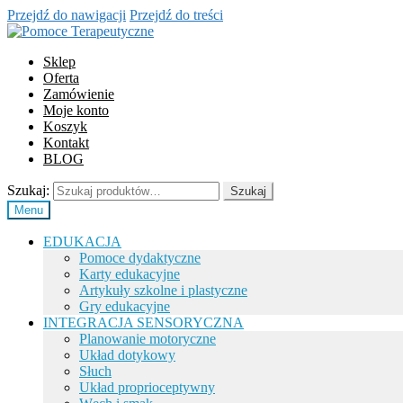
Przejdź do nawigacji
Przejdź do treści
Sklep
Oferta
Zamówienie
Moje konto
Koszyk
Kontakt
BLOG
Szukaj:
Szukaj
Menu
EDUKACJA
Pomoce dydaktyczne
Karty edukacyjne
Artykuły szkolne i plastyczne
Gry edukacyjne
INTEGRACJA SENSORYCZNA
Planowanie motoryczne
Układ dotykowy
Słuch
Układ proprioceptywny