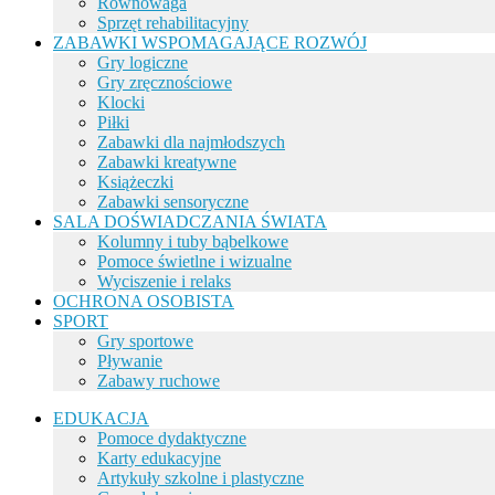
Równowaga
Sprzęt rehabilitacyjny
ZABAWKI WSPOMAGAJĄCE ROZWÓJ
Gry logiczne
Gry zręcznościowe
Klocki
Piłki
Zabawki dla najmłodszych
Zabawki kreatywne
Książeczki
Zabawki sensoryczne
SALA DOŚWIADCZANIA ŚWIATA
Kolumny i tuby bąbelkowe
Pomoce świetlne i wizualne
Wyciszenie i relaks
OCHRONA OSOBISTA
SPORT
Gry sportowe
Pływanie
Zabawy ruchowe
EDUKACJA
Pomoce dydaktyczne
Karty edukacyjne
Artykuły szkolne i plastyczne