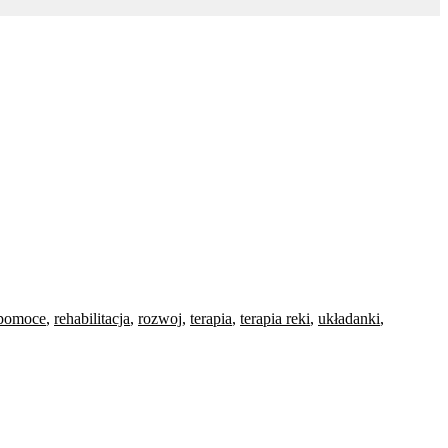
pomoce
,
rehabilitacja
,
rozwoj
,
terapia
,
terapia reki
,
układanki
,