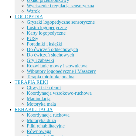
Układ przedsionkowy
Wyciszenie i regulacja sensoryczna
Wzrok
LOGOPEDIA
Gryzaki logopedyczne sensoryczne
Lustra logopedyczne
Karty logopedyczne
PUSy
Poradniki i książki
Do ćwiczeń oddechowych
Do ćwiczeń słuchowych
Gry i zabawki
Rozwijanie mowy i słownictwa
Wibratory logopedyczne i Masażery
Terapia miofunkcjonalna
TERAPIA RĘKI
Chwyt i siła dłoni
Koordynacja wzrokowo-ruchowa
Manipulacja
Motoryka mała
REHABILITACJA
Koordynacja ruchowa
Motoryka duża
Piłki rehabilitacyjne
Równowaga