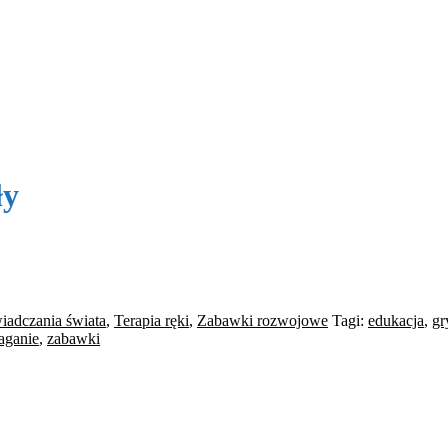
ły
iadczania świata
,
Terapia ręki
,
Zabawki rozwojowe
Tagi:
edukacja
,
gr
aganie
,
zabawki