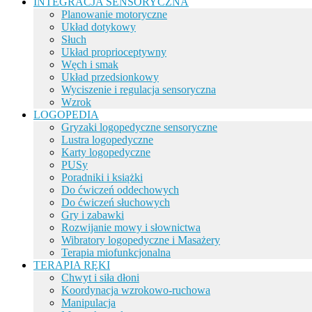
INTEGRACJA SENSORYCZNA
Planowanie motoryczne
Układ dotykowy
Słuch
Układ proprioceptywny
Węch i smak
Układ przedsionkowy
Wyciszenie i regulacja sensoryczna
Wzrok
LOGOPEDIA
Gryzaki logopedyczne sensoryczne
Lustra logopedyczne
Karty logopedyczne
PUSy
Poradniki i książki
Do ćwiczeń oddechowych
Do ćwiczeń słuchowych
Gry i zabawki
Rozwijanie mowy i słownictwa
Wibratory logopedyczne i Masażery
Terapia miofunkcjonalna
TERAPIA RĘKI
Chwyt i siła dłoni
Koordynacja wzrokowo-ruchowa
Manipulacja