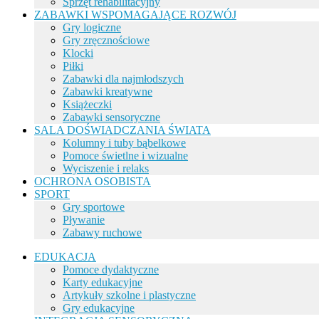
Sprzęt rehabilitacyjny
ZABAWKI WSPOMAGAJĄCE ROZWÓJ
Gry logiczne
Gry zręcznościowe
Klocki
Piłki
Zabawki dla najmłodszych
Zabawki kreatywne
Książeczki
Zabawki sensoryczne
SALA DOŚWIADCZANIA ŚWIATA
Kolumny i tuby bąbelkowe
Pomoce świetlne i wizualne
Wyciszenie i relaks
OCHRONA OSOBISTA
SPORT
Gry sportowe
Pływanie
Zabawy ruchowe
EDUKACJA
Pomoce dydaktyczne
Karty edukacyjne
Artykuły szkolne i plastyczne
Gry edukacyjne