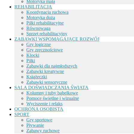
Motoryka mała
REHABILITACJA
Koordynacja ruchowa
Motoryka duża
Piłki rehabilitacyjne
Równowaga
Sprzęt rehabilitacyjny
ZABAWKI WSPOMAGAJĄCE ROZWÓJ
Gry logiczne
Gry zręcznościowe
Klocki
Piłki
Zabawki dla najmłodszych
Zabawki kreatywne
Książeczki
Zabawki sensoryczne
SALA DOŚWIADCZANIA ŚWIATA
Kolumny i tuby bąbelkowe
Pomoce świetlne i wizualne
Wyciszenie i relaks
OCHRONA OSOBISTA
SPORT
Gry sportowe
Pływanie
Zabawy ruchowe