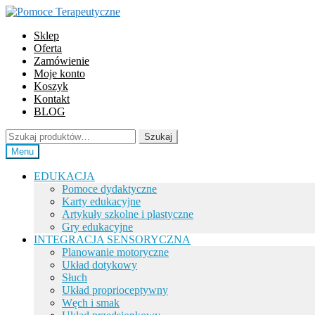
Przejdź
Przejdź
do
do
Sklep
nawigacji
treści
Oferta
Zamówienie
Moje konto
Koszyk
Kontakt
BLOG
Szukaj:
Szukaj
Menu
EDUKACJA
Pomoce dydaktyczne
Karty edukacyjne
Artykuły szkolne i plastyczne
Gry edukacyjne
INTEGRACJA SENSORYCZNA
Planowanie motoryczne
Układ dotykowy
Słuch
Układ proprioceptywny
Węch i smak