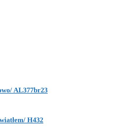
sowo/ AL377br23
światłem/ H432