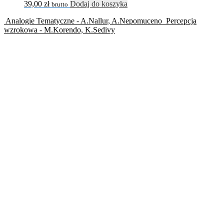
39,00
zł
Dodaj do koszyka
brutto
Analogie Tematyczne - A.Nallur, A.Nepomuceno
Percepcja
wzrokowa - M.Korendo, K.Sedivy