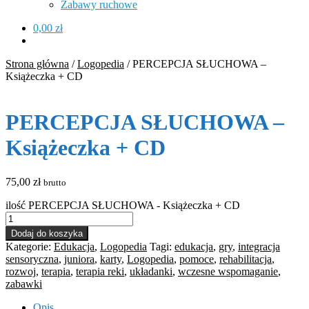
Zabawy ruchowe
0,00
zł
Strona główna
/
Logopedia
/
PERCEPCJA SŁUCHOWA –
Książeczka + CD
PERCEPCJA SŁUCHOWA –
Książeczka + CD
75,00
zł
brutto
ilość PERCEPCJA SŁUCHOWA - Książeczka + CD
Dodaj do koszyka
Kategorie:
Edukacja
,
Logopedia
Tagi:
edukacja
,
gry
,
integracja
sensoryczna
,
juniora
,
karty
,
Logopedia
,
pomoce
,
rehabilitacja
,
rozwoj
,
terapia
,
terapia reki
,
układanki
,
wczesne wspomaganie
,
zabawki
Opis