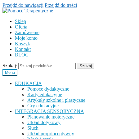
Przejdź do nawigacji
Przejdź do treści
Sklep
Oferta
Zamówienie
Moje konto
Koszyk
Kontakt
BLOG
Szukaj:
Szukaj
Menu
EDUKACJA
Pomoce dydaktyczne
Karty edukacyjne
Artykuły szkolne i plastyczne
Gry edukacyjne
INTEGRACJA SENSORYCZNA
Planowanie motoryczne
Układ dotykowy
Słuch
Układ proprioceptywny