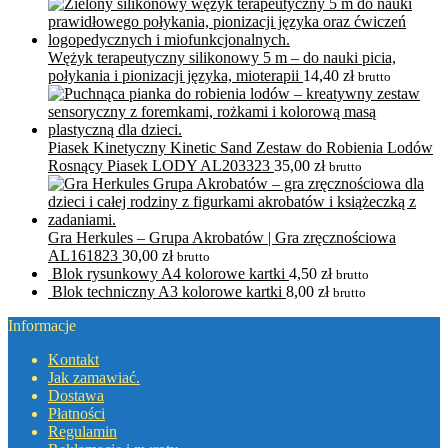
Wężyk terapeutyczny silikonowy 5 m – do nauki picia,
połykania i pionizacji języka, mioterapii
14,40
zł
brutto
Piasek Kinetyczny Kinetic Sand Zestaw do Robienia Lodów
Rosnący Piasek LODY AL203323
35,00
zł
brutto
Gra Herkules – Grupa Akrobatów | Gra zręcznościowa
AL161823
30,00
zł
brutto
Blok rysunkowy A4 kolorowe kartki
4,50
zł
brutto
Blok techniczny A3 kolorowe kartki
8,00
zł
brutto
Informacje
Kontakt
Jak zamawiać.
Dostawa
Płatności
Regulamin