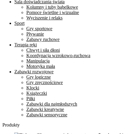
Sala doświadczania świata
Kolumny i tuby bąbelkowe
Pomoce świetlne i wizualne
Wyciszenie i relaks
Sport
Gry sportowe
Pływanie
Zabawy ruchowe
Terapia ręki
Chwyt i siła dłoni
Koordynacja wzrokowo-ruchowa
Manipulacja
Motoryka mała
Zabawki rozwojowe
Gry logiczne
Gry zręcznościowe
Klocki
Książeczki
Piłki
Zabawki dla najmłodszych
Zabawki kreatywne
Zabawki sensoryczne
Produkty