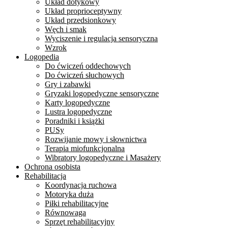
Układ dotykowy
Układ proprioceptywny
Układ przedsionkowy
Węch i smak
Wyciszenie i regulacja sensoryczna
Wzrok
Logopedia
Do ćwiczeń oddechowych
Do ćwiczeń słuchowych
Gry i zabawki
Gryzaki logopedyczne sensoryczne
Karty logopedyczne
Lustra logopedyczne
Poradniki i książki
PUSy
Rozwijanie mowy i słownictwa
Terapia miofunkcjonalna
Wibratory logopedyczne i Masażery
Ochrona osobista
Rehabilitacja
Koordynacja ruchowa
Motoryka duża
Piłki rehabilitacyjne
Równowaga
Sprzęt rehabilitacyjny