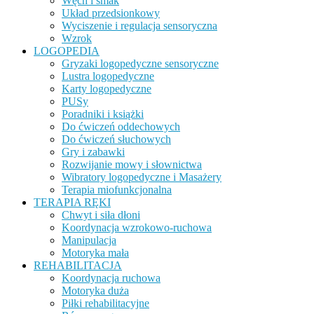
Węch i smak
Układ przedsionkowy
Wyciszenie i regulacja sensoryczna
Wzrok
LOGOPEDIA
Gryzaki logopedyczne sensoryczne
Lustra logopedyczne
Karty logopedyczne
PUSy
Poradniki i książki
Do ćwiczeń oddechowych
Do ćwiczeń słuchowych
Gry i zabawki
Rozwijanie mowy i słownictwa
Wibratory logopedyczne i Masażery
Terapia miofunkcjonalna
TERAPIA RĘKI
Chwyt i siła dłoni
Koordynacja wzrokowo-ruchowa
Manipulacja
Motoryka mała
REHABILITACJA
Koordynacja ruchowa
Motoryka duża
Piłki rehabilitacyjne