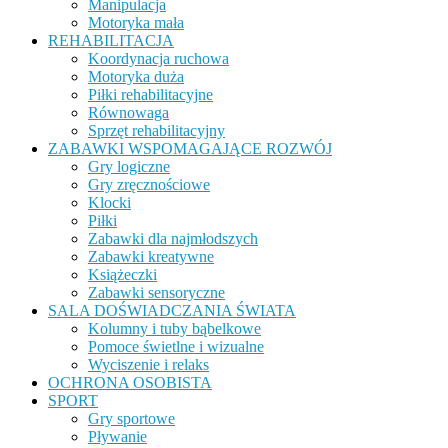
Manipulacja
Motoryka mała
REHABILITACJA
Koordynacja ruchowa
Motoryka duża
Piłki rehabilitacyjne
Równowaga
Sprzęt rehabilitacyjny
ZABAWKI WSPOMAGAJĄCE ROZWÓJ
Gry logiczne
Gry zręcznościowe
Klocki
Piłki
Zabawki dla najmłodszych
Zabawki kreatywne
Książeczki
Zabawki sensoryczne
SALA DOŚWIADCZANIA ŚWIATA
Kolumny i tuby bąbelkowe
Pomoce świetlne i wizualne
Wyciszenie i relaks
OCHRONA OSOBISTA
SPORT
Gry sportowe
Pływanie