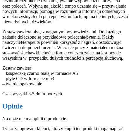
uczniom rozumienie i zapamiętywanie wypowiedzi nauczyciela
oraz poleceń. Wpłyną na jakość i tempo uczenia się – przyswajania
nowych informacji; pomogą w rozumieniu informacji odbieranych
w niekorzystnych dla percepcji warunkach, np. na tle innych, często
niewerbalnych, dźwięków.
Zestaw zawiera płytę z nagranymi wypowiedziami. Do każdego
zadania dołączone są przykładowe polecenia/pytania. Każdy
nauczyciel/terapeuta powinien korzystać z nagrań, dostosowując
ćwiczenia do potrzeb ucznia. W czasie pracy z materiałem można
stosować słuchawki, choć ta forma ćwiczeń zalecana jest przede
wszystkim w przypadku dużych trudności z percepcją słuchową.
Zestaw zawiera:
– książeczkę czarno-białą w formacie A5
– płytę CD w formacie mp3
– twarde opakowanie
Czas wysyłki 3-5 dni roboczych
Opinie
Na razie nie ma opinii o produkcie.
Tylko zalogowani klienci, którzy kupili ten produkt mogą napisać