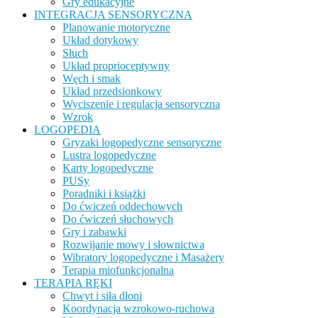
Gry edukacyjne
INTEGRACJA SENSORYCZNA
Planowanie motoryczne
Układ dotykowy
Słuch
Układ proprioceptywny
Węch i smak
Układ przedsionkowy
Wyciszenie i regulacja sensoryczna
Wzrok
LOGOPEDIA
Gryzaki logopedyczne sensoryczne
Lustra logopedyczne
Karty logopedyczne
PUSy
Poradniki i książki
Do ćwiczeń oddechowych
Do ćwiczeń słuchowych
Gry i zabawki
Rozwijanie mowy i słownictwa
Wibratory logopedyczne i Masażery
Terapia miofunkcjonalna
TERAPIA RĘKI
Chwyt i siła dłoni
Koordynacja wzrokowo-ruchowa