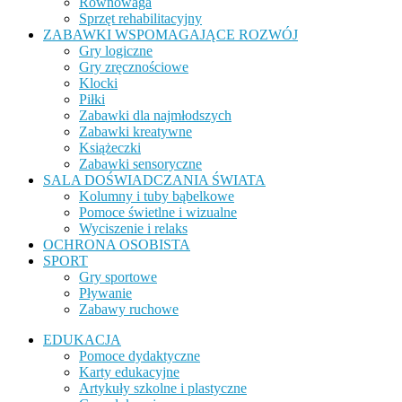
Równowaga
Sprzęt rehabilitacyjny
ZABAWKI WSPOMAGAJĄCE ROZWÓJ
Gry logiczne
Gry zręcznościowe
Klocki
Piłki
Zabawki dla najmłodszych
Zabawki kreatywne
Książeczki
Zabawki sensoryczne
SALA DOŚWIADCZANIA ŚWIATA
Kolumny i tuby bąbelkowe
Pomoce świetlne i wizualne
Wyciszenie i relaks
OCHRONA OSOBISTA
SPORT
Gry sportowe
Pływanie
Zabawy ruchowe
EDUKACJA
Pomoce dydaktyczne
Karty edukacyjne
Artykuły szkolne i plastyczne