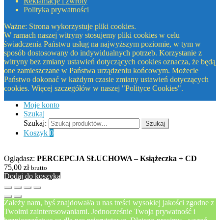
Reklamacje i zwroty
Polityka prywatności
Ważne: Strona wykorzystuje pliki cookies.
W ramach naszej witryny stosujemy pliki cookies w celu
świadczenia Państwu usług na najwyższym poziomie, w tym w
sposób dostosowany do indywidualnych potrzeb. Korzystanie z
witryny bez zmiany ustawień dotyczących cookies oznacza, że będą
one zamieszczane w Państwa urządzeniu końcowym. Możecie
Państwo dokonać w każdym czasie zmiany ustawień dotyczących
cookies. Więcej szczegółów w naszej "Polityce Cookies".
Moje konto
Szukaj
Szukaj:
Szukaj
Koszyk
0
Oglądasz:
PERCEPCJA SŁUCHOWA – Książeczka + CD
75,00
zł
brutto
Dodaj do koszyka
Zależy nam, byś znajdował/a u nas treści wysokiej jakości zgodne z
Twoimi zainteresowaniami. Jednocześnie Twoja prywatność i