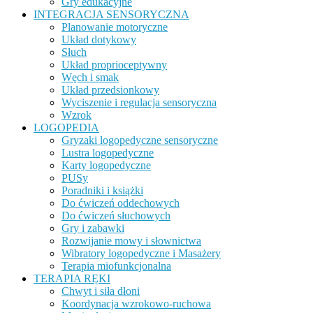
Gry edukacyjne
INTEGRACJA SENSORYCZNA
Planowanie motoryczne
Układ dotykowy
Słuch
Układ proprioceptywny
Węch i smak
Układ przedsionkowy
Wyciszenie i regulacja sensoryczna
Wzrok
LOGOPEDIA
Gryzaki logopedyczne sensoryczne
Lustra logopedyczne
Karty logopedyczne
PUSy
Poradniki i książki
Do ćwiczeń oddechowych
Do ćwiczeń słuchowych
Gry i zabawki
Rozwijanie mowy i słownictwa
Wibratory logopedyczne i Masażery
Terapia miofunkcjonalna
TERAPIA RĘKI
Chwyt i siła dłoni
Koordynacja wzrokowo-ruchowa