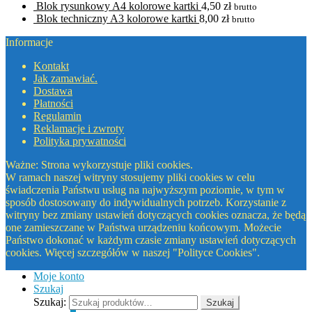
Blok rysunkowy A4 kolorowe kartki
4,50
zł
brutto
Blok techniczny A3 kolorowe kartki
8,00
zł
brutto
Informacje
Kontakt
Jak zamawiać.
Dostawa
Płatności
Regulamin
Reklamacje i zwroty
Polityka prywatności
Ważne: Strona wykorzystuje pliki cookies.
W ramach naszej witryny stosujemy pliki cookies w celu
świadczenia Państwu usług na najwyższym poziomie, w tym w
sposób dostosowany do indywidualnych potrzeb. Korzystanie z
witryny bez zmiany ustawień dotyczących cookies oznacza, że będą
one zamieszczane w Państwa urządzeniu końcowym. Możecie
Państwo dokonać w każdym czasie zmiany ustawień dotyczących
cookies. Więcej szczegółów w naszej "Polityce Cookies".
Moje konto
Szukaj
Szukaj:
Szukaj