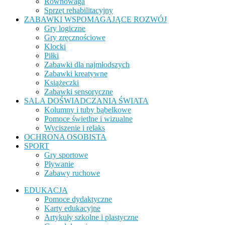
Równowaga
Sprzęt rehabilitacyjny
ZABAWKI WSPOMAGAJĄCE ROZWÓJ
Gry logiczne
Gry zręcznościowe
Klocki
Piłki
Zabawki dla najmłodszych
Zabawki kreatywne
Książeczki
Zabawki sensoryczne
SALA DOŚWIADCZANIA ŚWIATA
Kolumny i tuby bąbelkowe
Pomoce świetlne i wizualne
Wyciszenie i relaks
OCHRONA OSOBISTA
SPORT
Gry sportowe
Pływanie
Zabawy ruchowe
EDUKACJA
Pomoce dydaktyczne
Karty edukacyjne
Artykuły szkolne i plastyczne