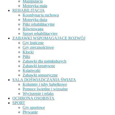
Manipulacja
Motoryka mała
REHABILITACJA
Koordynacja ruchowa
Motoryka duża
Piłki rehabilitacyjne
Równowaga
Sprzęt rehabilitacyjny
ZABAWKI WSPOMAGAJĄCE ROZWÓJ
Gry logiczne
Gry zręcznościowe
Klocki
Piłki
Zabawki dla najmłodszych
Zabawki kreatywne
Książeczki
Zabawki sensoryczne
SALA DOŚWIADCZANIA ŚWIATA
Kolumny i tuby bąbelkowe
Pomoce świetlne i wizualne
Wyciszenie i relaks
OCHRONA OSOBISTA
SPORT
Gry sportowe
Pływanie