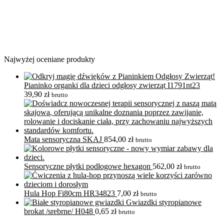
Najwyżej oceniane produkty
Pianinko organki dla dzieci odgłosy zwierząt I1791nt23
39,90
zł
brutto
Mata sensoryczna SKAJ
854,00
zł
brutto
Sensoryczne płytki podłogowe hexagon
562,00
zł
brutto
Hula Hop Fi80cm HR34823
7,00
zł
brutto
Gwiazdki styropianowe
brokat /srebrne/ H048
0,65
zł
brutto