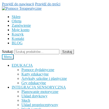
Przejdź do nawigacji
Przejdź do treści
Sklep
Oferta
Zamówienie
Moje konto
Koszyk
Kontakt
BLOG
Szukaj:
Szukaj
Menu
EDUKACJA
Pomoce dydaktyczne
Karty edukacyjne
Artykuły szkolne i plastyczne
Gry edukacyjne
INTEGRACJA SENSORYCZNA
Planowanie motoryczne
Układ dotykowy
Słuch
Układ proprioceptywny