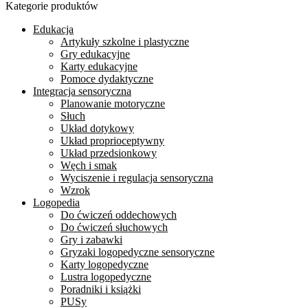
Kategorie produktów
Edukacja
Artykuły szkolne i plastyczne
Gry edukacyjne
Karty edukacyjne
Pomoce dydaktyczne
Integracja sensoryczna
Planowanie motoryczne
Słuch
Układ dotykowy
Układ proprioceptywny
Układ przedsionkowy
Węch i smak
Wyciszenie i regulacja sensoryczna
Wzrok
Logopedia
Do ćwiczeń oddechowych
Do ćwiczeń słuchowych
Gry i zabawki
Gryzaki logopedyczne sensoryczne
Karty logopedyczne
Lustra logopedyczne
Poradniki i książki
PUSy