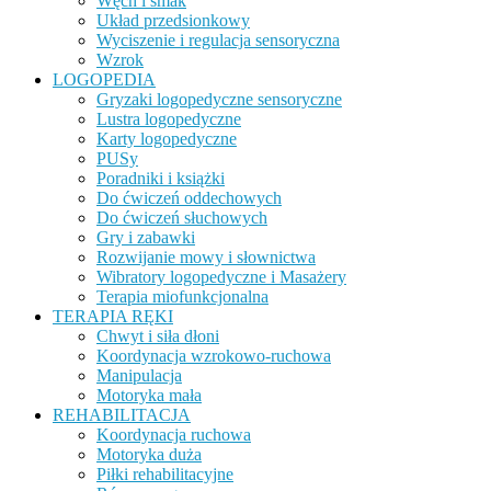
Węch i smak
Układ przedsionkowy
Wyciszenie i regulacja sensoryczna
Wzrok
LOGOPEDIA
Gryzaki logopedyczne sensoryczne
Lustra logopedyczne
Karty logopedyczne
PUSy
Poradniki i książki
Do ćwiczeń oddechowych
Do ćwiczeń słuchowych
Gry i zabawki
Rozwijanie mowy i słownictwa
Wibratory logopedyczne i Masażery
Terapia miofunkcjonalna
TERAPIA RĘKI
Chwyt i siła dłoni
Koordynacja wzrokowo-ruchowa
Manipulacja
Motoryka mała
REHABILITACJA
Koordynacja ruchowa
Motoryka duża
Piłki rehabilitacyjne