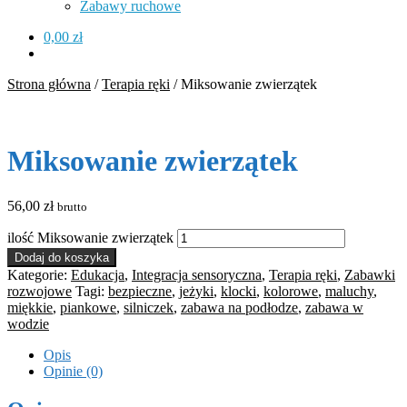
Zabawy ruchowe
0,00
zł
Strona główna
/
Terapia ręki
/
Miksowanie zwierzątek
Miksowanie zwierzątek
56,00
zł
brutto
ilość Miksowanie zwierzątek
Dodaj do koszyka
Kategorie:
Edukacja
,
Integracja sensoryczna
,
Terapia ręki
,
Zabawki
rozwojowe
Tagi:
bezpieczne
,
jeżyki
,
klocki
,
kolorowe
,
maluchy
,
miękkie
,
piankowe
,
silniczek
,
zabawa na podłodze
,
zabawa w
wodzie
Opis
Opinie (0)