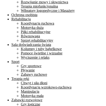
Rozwijanie mowy i słownictwa
Terapia miofunkcjonalna
Wibratory logopedyczne i Masażery
Ochrona osobista
Rehabilitacja
Koordynacja ruchowa
Motoryka duża
Piłki rehabilitacyjne
Równowaga
Sprzęt rehabilitacyjny
Sala doświadczania świata
Kolumny i tuby bąbelkowe
Pomoce świetlne i wizualne
Wyciszenie i relaks
Sport
Gry sportowe
Pływanie
Zabawy ruchowe
Terapia ręki
Chwyt i siła dłoni
Koordynacja wzrokowo-ruchowa
Manipulacja
Motoryka mała
Zabawki rozwojowe
Gry logiczne