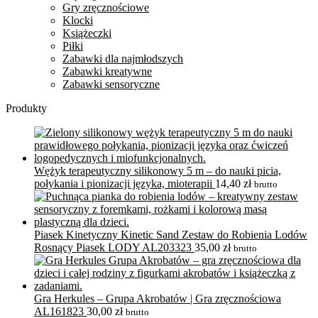
Gry zręcznościowe
Klocki
Książeczki
Piłki
Zabawki dla najmłodszych
Zabawki kreatywne
Zabawki sensoryczne
Produkty
Wężyk terapeutyczny silikonowy 5 m – do nauki picia,
połykania i pionizacji języka, mioterapii
14,40
zł
brutto
Piasek Kinetyczny Kinetic Sand Zestaw do Robienia Lodów
Rosnący Piasek LODY AL203323
35,00
zł
brutto
Gra Herkules – Grupa Akrobatów | Gra zręcznościowa
AL161823
30,00
zł
brutto