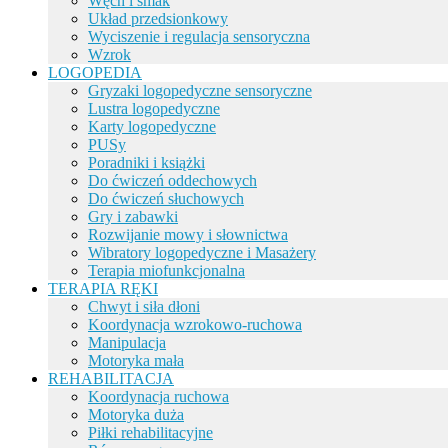
Węch i smak
Układ przedsionkowy
Wyciszenie i regulacja sensoryczna
Wzrok
LOGOPEDIA
Gryzaki logopedyczne sensoryczne
Lustra logopedyczne
Karty logopedyczne
PUSy
Poradniki i książki
Do ćwiczeń oddechowych
Do ćwiczeń słuchowych
Gry i zabawki
Rozwijanie mowy i słownictwa
Wibratory logopedyczne i Masażery
Terapia miofunkcjonalna
TERAPIA RĘKI
Chwyt i siła dłoni
Koordynacja wzrokowo-ruchowa
Manipulacja
Motoryka mała
REHABILITACJA
Koordynacja ruchowa
Motoryka duża
Piłki rehabilitacyjne