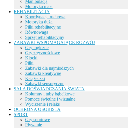
Manipulacja
Motoryka mała
REHABILITACJA
Koordynacja ruchowa
Motoryka duża
Piłki rehabilitacyjne
Równowaga
Sprzęt rehabilitacyjny
ZABAWKI WSPOMAGAJĄCE ROZWÓJ
Gry logiczne
Gry zręcznościowe
Klocki
Piłki
Zabawki dla najmłodszych
Zabawki kreatywne
Książeczki
Zabawki sensoryczne
SALA DOŚWIADCZANIA ŚWIATA
Kolumny i tuby bąbelkowe
Pomoce świetlne i wizualne
Wyciszenie i relaks
OCHRONA OSOBISTA
SPORT
Gry sportowe
Pływanie