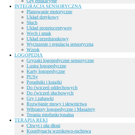
Gry edukacyjne
INTEGRACJA SENSORYCZNA
Planowanie motoryczne
Układ dotykowy
Słuch
Układ proprioceptywny
Węch i smak
Układ przedsionkowy
Wyciszenie i regulacja sensoryczna
Wzrok
LOGOPEDIA
Gryzaki logopedyczne sensoryczne
Lustra logopedyczne
Karty logopedyczne
PUSy
Poradniki i książki
Do ćwiczeń oddechowych
Do ćwiczeń słuchowych
Gry i zabawki
Rozwijanie mowy i słownictwa
Wibratory logopedyczne i Masażery
Terapia miofunkcjonalna
TERAPIA RĘKI
Chwyt i siła dłoni
Koordynacja wzrokowo-ruchowa