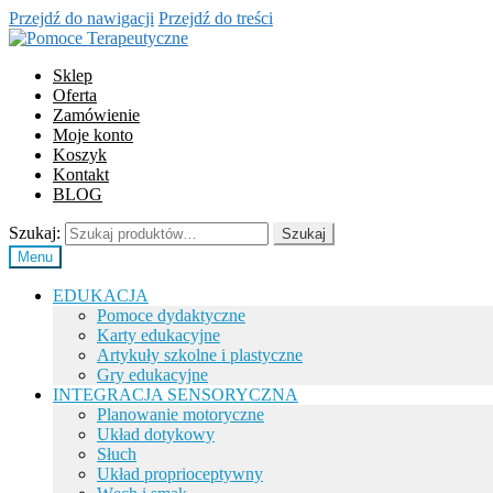
Przejdź do nawigacji
Przejdź do treści
Sklep
Oferta
Zamówienie
Moje konto
Koszyk
Kontakt
BLOG
Szukaj:
Szukaj
Menu
EDUKACJA
Pomoce dydaktyczne
Karty edukacyjne
Artykuły szkolne i plastyczne
Gry edukacyjne
INTEGRACJA SENSORYCZNA
Planowanie motoryczne
Układ dotykowy
Słuch
Układ proprioceptywny