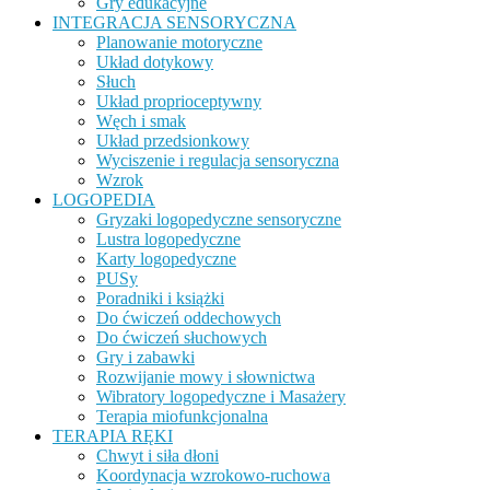
Gry edukacyjne
INTEGRACJA SENSORYCZNA
Planowanie motoryczne
Układ dotykowy
Słuch
Układ proprioceptywny
Węch i smak
Układ przedsionkowy
Wyciszenie i regulacja sensoryczna
Wzrok
LOGOPEDIA
Gryzaki logopedyczne sensoryczne
Lustra logopedyczne
Karty logopedyczne
PUSy
Poradniki i książki
Do ćwiczeń oddechowych
Do ćwiczeń słuchowych
Gry i zabawki
Rozwijanie mowy i słownictwa
Wibratory logopedyczne i Masażery
Terapia miofunkcjonalna
TERAPIA RĘKI
Chwyt i siła dłoni
Koordynacja wzrokowo-ruchowa