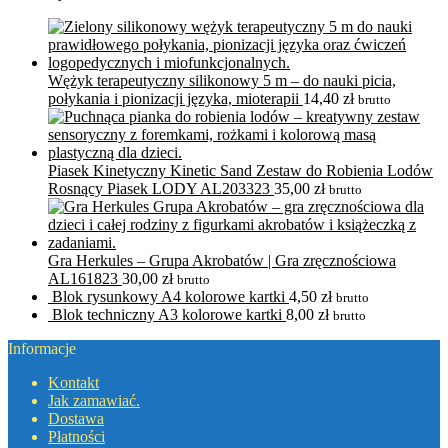
Wężyk terapeutyczny silikonowy 5 m – do nauki picia,
połykania i pionizacji języka, mioterapii
14,40
zł
brutto
Piasek Kinetyczny Kinetic Sand Zestaw do Robienia Lodów
Rosnący Piasek LODY AL203323
35,00
zł
brutto
Gra Herkules – Grupa Akrobatów | Gra zręcznościowa
AL161823
30,00
zł
brutto
Blok rysunkowy A4 kolorowe kartki
4,50
zł
brutto
Blok techniczny A3 kolorowe kartki
8,00
zł
brutto
Informacje
Kontakt
Jak zamawiać.
Dostawa
Płatności