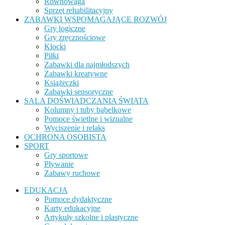
Równowaga
Sprzęt rehabilitacyjny
ZABAWKI WSPOMAGAJĄCE ROZWÓJ
Gry logiczne
Gry zręcznościowe
Klocki
Piłki
Zabawki dla najmłodszych
Zabawki kreatywne
Książeczki
Zabawki sensoryczne
SALA DOŚWIADCZANIA ŚWIATA
Kolumny i tuby bąbelkowe
Pomoce świetlne i wizualne
Wyciszenie i relaks
OCHRONA OSOBISTA
SPORT
Gry sportowe
Pływanie
Zabawy ruchowe
EDUKACJA
Pomoce dydaktyczne
Karty edukacyjne
Artykuły szkolne i plastyczne