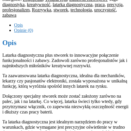
diagnostyka
,
kreatywność
,
latarka diagnostyczna
,
praca
,
precyzja
,
profesjonalizm
,
Rozrywka
,
stworek
,
technologia
,
uroczystość
,
zabawa
Opis
Opinie (0)
Opis
Latarka diagnostyczna plus stworek to innowacyjne połączenie
funkcjonalności i zabawy. Zadowoli zarówno profesjonalistów jak i
najmłodszych miłośników kreatywnej rozrywki.
Ta zaawansowana latarka diagnostyczna, idealna dla mechaników,
lekarzy czy pasjonatów elektroniki, została wyposażona w unikalną
funkcję, którą wyróżnia spośród innych latarek na rynku.
Dołączony specjalny stworek może zostać założony zarówno na
palec, jak i na latarkę. Co więcej, latarka świeci tylko wtedy, gdy
przytrzymasz włącznik, co zapewnia niezwykłą oszczędność energii
i dłuższy czas pracy baterii.
Ta latarka diagnostyczna jest idealnym narzędziem do pracy w
warunkach, gdzie wymagane jest precyzyjne oświetlenie w trudno