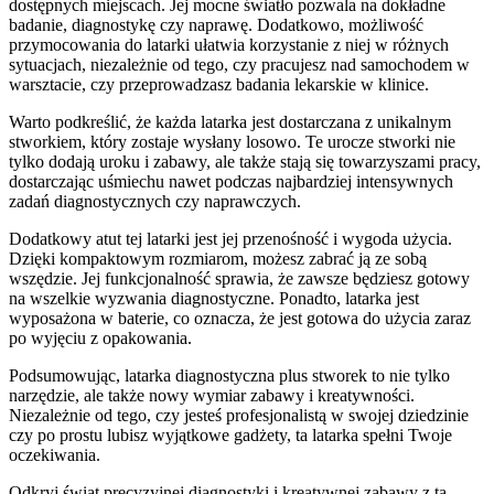
dostępnych miejscach. Jej mocne światło pozwala na dokładne
badanie, diagnostykę czy naprawę. Dodatkowo, możliwość
przymocowania do latarki ułatwia korzystanie z niej w różnych
sytuacjach, niezależnie od tego, czy pracujesz nad samochodem w
warsztacie, czy przeprowadzasz badania lekarskie w klinice.
Warto podkreślić, że każda latarka jest dostarczana z unikalnym
stworkiem, który zostaje wysłany losowo. Te urocze stworki nie
tylko dodają uroku i zabawy, ale także stają się towarzyszami pracy,
dostarczając uśmiechu nawet podczas najbardziej intensywnych
zadań diagnostycznych czy naprawczych.
Dodatkowy atut tej latarki jest jej przenośność i wygoda użycia.
Dzięki kompaktowym rozmiarom, możesz zabrać ją ze sobą
wszędzie. Jej funkcjonalność sprawia, że zawsze będziesz gotowy
na wszelkie wyzwania diagnostyczne. Ponadto, latarka jest
wyposażona w baterie, co oznacza, że jest gotowa do użycia zaraz
po wyjęciu z opakowania.
Podsumowując, latarka diagnostyczna plus stworek to nie tylko
narzędzie, ale także nowy wymiar zabawy i kreatywności.
Niezależnie od tego, czy jesteś profesjonalistą w swojej dziedzinie
czy po prostu lubisz wyjątkowe gadżety, ta latarka spełni Twoje
oczekiwania.
Odkryj świat precyzyjnej diagnostyki i kreatywnej zabawy z tą