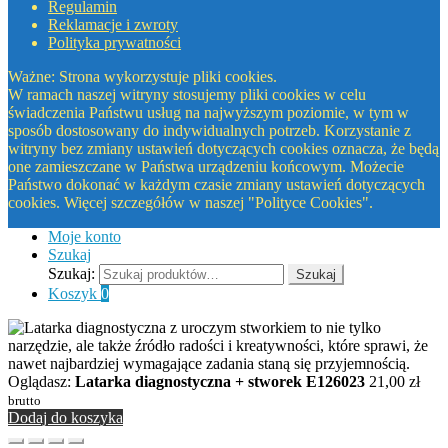
Regulamin
Reklamacje i zwroty
Polityka prywatności
Ważne: Strona wykorzystuje pliki cookies.
W ramach naszej witryny stosujemy pliki cookies w celu
świadczenia Państwu usług na najwyższym poziomie, w tym w
sposób dostosowany do indywidualnych potrzeb. Korzystanie z
witryny bez zmiany ustawień dotyczących cookies oznacza, że będą
one zamieszczane w Państwa urządzeniu końcowym. Możecie
Państwo dokonać w każdym czasie zmiany ustawień dotyczących
cookies. Więcej szczegółów w naszej "Polityce Cookies".
Moje konto
Szukaj
Szukaj:
Szukaj
Koszyk
0
Oglądasz:
Latarka diagnostyczna + stworek E126023
21,00
zł
brutto
Dodaj do koszyka