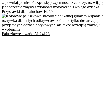
Przyssawki dla maluchów E9450
Paluszkowe stworki AL24123