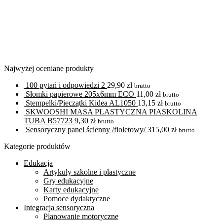
Najwyżej oceniane produkty
100 pytań i odpowiedzi 2
29,90
zł
brutto
Słomki papierowe 205x6mm ECO
11,00
zł
brutto
Stempelki/Pieczątki Kidea AL1050
13,15
zł
brutto
SKWOOSHI MASA PLASTYCZNA PIASKOLINA
TUBA B57723
9,30
zł
brutto
Sensoryczny panel ścienny /fioletowy/
315,00
zł
brutto
Kategorie produktów
Edukacja
Artykuły szkolne i plastyczne
Gry edukacyjne
Karty edukacyjne
Pomoce dydaktyczne
Integracja sensoryczna
Planowanie motoryczne