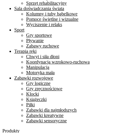
Sprzęt rehabilitacyjny
Sala doświadczania świata
Kolumny i tuby bąbelkowe
Pomoce świetlne i wizualne
Wyciszenie i relaks
Sport
Gry sportowe
Pływanie
Zabawy ruchowe
Terapia ręki
Chwyt i siła dłoni
Koordynacja wzrokowo-ruchowa
Manipulacja
Motoryka mała
Zabawki rozwojowe
Gry logiczne
Gry zręcznościowe
Klocki
Książeczki
Piłki
Zabawki dla najmłodszych
Zabawki kreatywne
Zabawki sensoryczne
Produkty