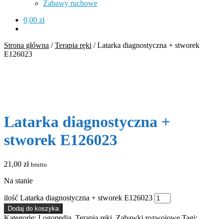
Zabawy ruchowe
0,00
zł
Strona główna
/
Terapia ręki
/
Latarka diagnostyczna + stworek
E126023
Latarka diagnostyczna +
stworek E126023
21,00
zł
brutto
Na stanie
ilość Latarka diagnostyczna + stworek E126023
Dodaj do koszyka
Kategorie:
Logopedia
,
Terapia ręki
,
Zabawki rozwojowe
Tagi: