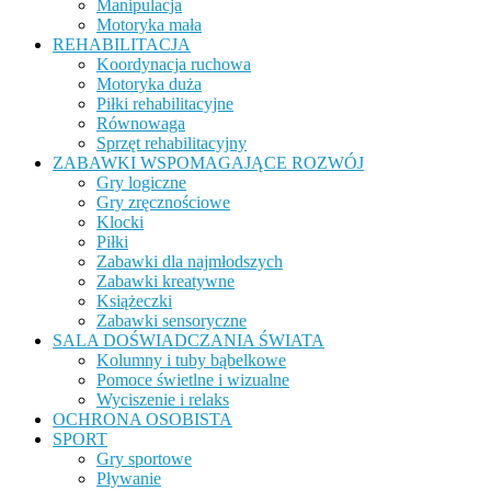
Manipulacja
Motoryka mała
REHABILITACJA
Koordynacja ruchowa
Motoryka duża
Piłki rehabilitacyjne
Równowaga
Sprzęt rehabilitacyjny
ZABAWKI WSPOMAGAJĄCE ROZWÓJ
Gry logiczne
Gry zręcznościowe
Klocki
Piłki
Zabawki dla najmłodszych
Zabawki kreatywne
Książeczki
Zabawki sensoryczne
SALA DOŚWIADCZANIA ŚWIATA
Kolumny i tuby bąbelkowe
Pomoce świetlne i wizualne
Wyciszenie i relaks
OCHRONA OSOBISTA
SPORT
Gry sportowe
Pływanie