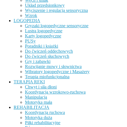
Węch i smak
Układ przedsionkowy
Wyciszenie i regulacja sensoryczna
Wzrok
LOGOPEDIA
Gryzaki logopedyczne sensoryczne
Lustra logopedyczne
Karty logopedyczne
PUSy
Poradniki i książki
Do ćwiczeń oddechowych
Do ćwiczeń słuchowych
Gry i zabawki
Rozwijanie mowy i słownictwa
Wibratory logopedyczne i Masażery
Terapia miofunkcjonalna
TERAPIA RĘKI
Chwyt i siła dłoni
Koordynacja wzrokowo-ruchowa
Manipulacja
Motoryka mała
REHABILITACJA
Koordynacja ruchowa
Motoryka duża
Piłki rehabilitacyjne