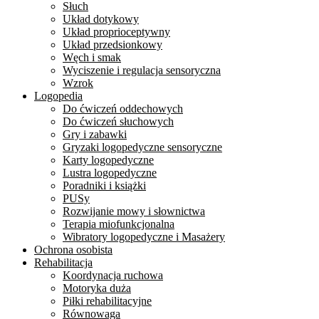
Słuch
Układ dotykowy
Układ proprioceptywny
Układ przedsionkowy
Węch i smak
Wyciszenie i regulacja sensoryczna
Wzrok
Logopedia
Do ćwiczeń oddechowych
Do ćwiczeń słuchowych
Gry i zabawki
Gryzaki logopedyczne sensoryczne
Karty logopedyczne
Lustra logopedyczne
Poradniki i książki
PUSy
Rozwijanie mowy i słownictwa
Terapia miofunkcjonalna
Wibratory logopedyczne i Masażery
Ochrona osobista
Rehabilitacja
Koordynacja ruchowa
Motoryka duża
Piłki rehabilitacyjne
Równowaga