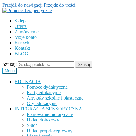
Przejdź do nawigacji
Przejdź do treści
Sklep
Oferta
Zamówienie
Moje konto
Koszyk
Kontakt
BLOG
Szukaj:
Szukaj
Menu
EDUKACJA
Pomoce dydaktyczne
Karty edukacyjne
Artykuły szkolne i plastyczne
Gry edukacyjne
INTEGRACJA SENSORYCZNA
Planowanie motoryczne
Układ dotykowy
Słuch
Układ proprioceptywny