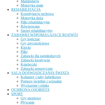
Manipulacja
Motoryka mała
REHABILITACJA
Koordynacja ruchowa
Motoryka duża
Piłki rehabilitacyjne
Równowaga
Sprzęt rehabilitacyjny
ZABAWKI WSPOMAGAJĄCE ROZWÓJ
Gry logiczne
Gry zręcznościowe
Klocki
Piłki
Zabawki dla najmłodszych
Zabawki kreatywne
Książeczki
Zabawki sensoryczne
SALA DOŚWIADCZANIA ŚWIATA
Kolumny i tuby bąbelkowe
Pomoce świetlne i wizualne
Wyciszenie i relaks
OCHRONA OSOBISTA
SPORT
Gry sportowe
Pływanie