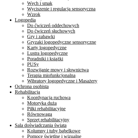
Węch i smak
Wyciszenie i regulacja sensoryczna
Wzrok
Logopedia
Do ćwiczeń oddechowych
Do ćwiczeń słuchowych
Gry i zabawki
Gryzaki logopedyczne sensoryczne
Karty logopedyczne
Lustra logopedyczne
Poradniki i książki
PUSy
Rozwijanie mowy i słownictwa
Terapia miofunkcjonalna
Wibratory logopedyczne i Masażery
Ochrona osobista
Rehabilitacja
Koordynacja ruchowa
Motoryka duża
Piłki rehabilitacyjne
Równowaga
Sprzęt rehabilitacyjny
Sala doświadczania świata
Kolumny i tuby bąbelkowe
Pomoce świetlne i wizualne