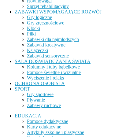
Równowaga
Sprzęt rehabilitacyjny
ZABAWKI WSPOMAGAJĄCE ROZWÓJ
Gry logiczne
Gry zręcznościowe
Klocki
Piłki
Zabawki dla najmłodszych
Zabawki kreatywne
Książeczki
Zabawki sensoryczne
SALA DOŚWIADCZANIA ŚWIATA
Kolumny i tuby bąbelkowe
Pomoce świetlne i wizualne
Wyciszenie i relaks
OCHRONA OSOBISTA
SPORT
Gry sportowe
Pływanie
Zabawy ruchowe
EDUKACJA
Pomoce dydaktyczne
Karty edukacyjne
Artykuły szkolne i plastyczne