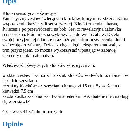
Opis
Klocki sensoryczne świecące
Fantastyczny zestaw świecących klocków, który musi się znaleźć na
wyposażeniu każdej sali sensorycznej. Klocki zmieniają barwę
świecenia po przewróceniu na bok. Jest to rewelacyjna zabawka
sensoryczna, którą można wykorzystać do wielu zabaw. Dzięki
swojej przyjemnej fakturze oraz różnym kolorom świecenia klocki
zachęcają do zabawy. Dzieci z chęcią będą eksperymentowały z
tym przyrządem, co można wykorzystać wplatając w zabawę
elementy nauki matematyki.
Właściwości święcących klocków sensorycznych:
w skład zestawu wchodzi 12 sztuk klocków w dwóch rozmiarach w
kształcie sześcianu.
rozmiary klocków: 4x sześcian o krawędzi 15 cm, 8x sześcian o
krawędzi 7.5 cm
każda kostka zasilana jest dwoma bateriami AA (baterie nie znajdują
się w zestawie)
Czas wysyłki 3-5 dni roboczych
Opinie