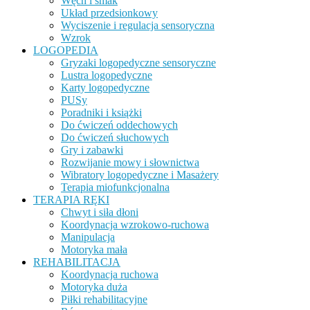
Węch i smak
Układ przedsionkowy
Wyciszenie i regulacja sensoryczna
Wzrok
LOGOPEDIA
Gryzaki logopedyczne sensoryczne
Lustra logopedyczne
Karty logopedyczne
PUSy
Poradniki i książki
Do ćwiczeń oddechowych
Do ćwiczeń słuchowych
Gry i zabawki
Rozwijanie mowy i słownictwa
Wibratory logopedyczne i Masażery
Terapia miofunkcjonalna
TERAPIA RĘKI
Chwyt i siła dłoni
Koordynacja wzrokowo-ruchowa
Manipulacja
Motoryka mała
REHABILITACJA
Koordynacja ruchowa
Motoryka duża
Piłki rehabilitacyjne