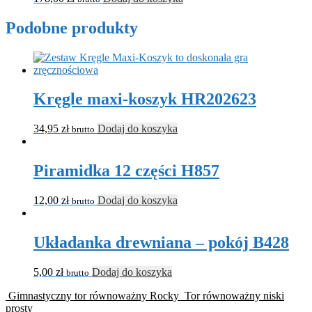
Podobne produkty
Kręgle maxi-koszyk HR202623
34,95
zł
Dodaj do koszyka
brutto
Piramidka 12 części H857
12,00
zł
Dodaj do koszyka
brutto
Układanka drewniana – pokój B428
5,00
zł
Dodaj do koszyka
brutto
Gimnastyczny tor równoważny Rocky
Tor równoważny niski
prosty