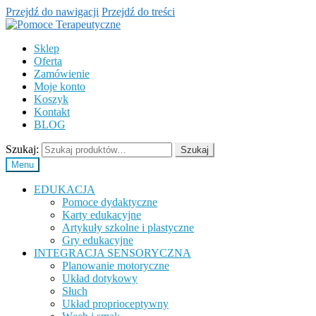
Przejdź do nawigacji
Przejdź do treści
Sklep
Oferta
Zamówienie
Moje konto
Koszyk
Kontakt
BLOG
Szukaj:
Szukaj
Menu
EDUKACJA
Pomoce dydaktyczne
Karty edukacyjne
Artykuły szkolne i plastyczne
Gry edukacyjne
INTEGRACJA SENSORYCZNA
Planowanie motoryczne
Układ dotykowy
Słuch
Układ proprioceptywny