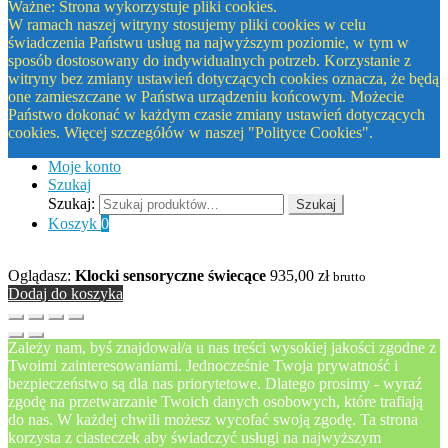
Ważne: Strona wykorzystuje pliki cookies.
W ramach naszej witryny stosujemy pliki cookies w celu
świadczenia Państwu usług na najwyższym poziomie, w tym w
sposób dostosowany do indywidualnych potrzeb. Korzystanie z
witryny bez zmiany ustawień dotyczących cookies oznacza, że będą
one zamieszczane w Państwa urządzeniu końcowym. Możecie
Państwo dokonać w każdym czasie zmiany ustawień dotyczących
cookies. Więcej szczegółów w naszej "Polityce Cookies".
Moje konto
Szukaj
Szukaj:
Szukaj
Koszyk
0
Oglądasz:
Klocki sensoryczne świecące
935,00
zł
brutto
Dodaj do koszyka
Zależy nam, byś znajdował/a u nas treści wysokiej jakości zgodne z
Twoimi zainteresowaniami. Jednocześnie Twoja prywatność i
bezpieczeństwo są dla nas priorytetowe. Dlatego prosimy - wyraź
zgodę na przetwarzanie Twoich danych osobowych, które trafiają
do nas. W każdej chwili możesz wycofać swoją zgodę. Ta strona
korzysta z ciasteczek aby świadczyć usługi na najwyższym