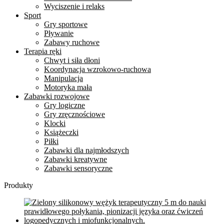
Wyciszenie i relaks
Sport
Gry sportowe
Pływanie
Zabawy ruchowe
Terapia ręki
Chwyt i siła dłoni
Koordynacja wzrokowo-ruchowa
Manipulacja
Motoryka mała
Zabawki rozwojowe
Gry logiczne
Gry zręcznościowe
Klocki
Książeczki
Piłki
Zabawki dla najmłodszych
Zabawki kreatywne
Zabawki sensoryczne
Produkty