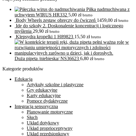
Piłka nadmuchiwana z
uchwytem WIRUS HR332
5,00
zł
brutto
Body Wheels zestaw obręczy do ćwiczeń
1459,00
zł
brutto
Idę do szkoły 2. Doskonalenie koncentracji i logicznego
myślenia
29,90
zł
brutto
Klepsydra kropelki 1 H89823
15,50
zł
brutto
Duża pipeta /niebieska/ NS36623
6,80
zł
brutto
Kategorie produktów
Edukacja
Artykuły szkolne i plastyczne
Gry edukacyjne
Karty edukacyjne
Pomoce dydaktyczne
Integracja sensoryczna
Planowanie motoryczne
Słuch
Układ dotykowy
Układ proprioceptywny
Układ przedsionkowy