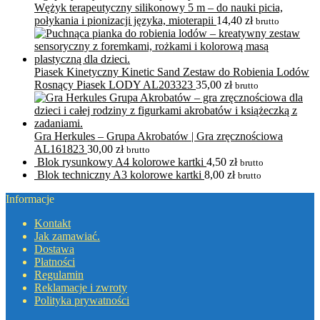
Wężyk terapeutyczny silikonowy 5 m – do nauki picia,
połykania i pionizacji języka, mioterapii
14,40
zł
brutto
Piasek Kinetyczny Kinetic Sand Zestaw do Robienia Lodów
Rosnący Piasek LODY AL203323
35,00
zł
brutto
Gra Herkules – Grupa Akrobatów | Gra zręcznościowa
AL161823
30,00
zł
brutto
Blok rysunkowy A4 kolorowe kartki
4,50
zł
brutto
Blok techniczny A3 kolorowe kartki
8,00
zł
brutto
Informacje
Kontakt
Jak zamawiać.
Dostawa
Płatności
Regulamin
Reklamacje i zwroty
Polityka prywatności