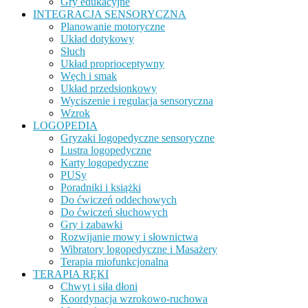
Gry edukacyjne
INTEGRACJA SENSORYCZNA
Planowanie motoryczne
Układ dotykowy
Słuch
Układ proprioceptywny
Węch i smak
Układ przedsionkowy
Wyciszenie i regulacja sensoryczna
Wzrok
LOGOPEDIA
Gryzaki logopedyczne sensoryczne
Lustra logopedyczne
Karty logopedyczne
PUSy
Poradniki i książki
Do ćwiczeń oddechowych
Do ćwiczeń słuchowych
Gry i zabawki
Rozwijanie mowy i słownictwa
Wibratory logopedyczne i Masażery
Terapia miofunkcjonalna
TERAPIA RĘKI
Chwyt i siła dłoni
Koordynacja wzrokowo-ruchowa