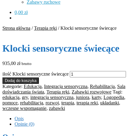
Zabawy ruchowe
0,00
zł
Strona główna
/
Terapia ręki
/
Klocki sensoryczne świecące
Klocki sensoryczne świecące
935,00
zł
brutto
ilość Klocki sensoryczne świecące
Dodaj do koszyka
Kategorie:
Edukacja
,
Integracja sensoryczna
,
Rehabilitacja
,
Sala
doświadczania świata
,
Terapia ręki
,
Zabawki rozwojowe
Tagi:
edukacja
,
gry
,
integracja sensoryczna
,
juniora
,
karty
,
Logopedia
,
pomoce
,
rehabilitacja
,
rozwoj
,
terapia
,
terapia reki
,
układanki
,
wczesne wspomaganie
,
zabawki
Opis
Opinie (0)