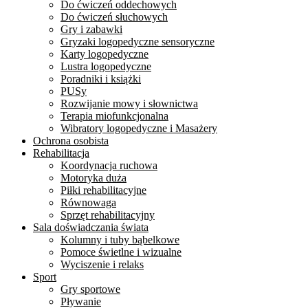
Do ćwiczeń oddechowych
Do ćwiczeń słuchowych
Gry i zabawki
Gryzaki logopedyczne sensoryczne
Karty logopedyczne
Lustra logopedyczne
Poradniki i książki
PUSy
Rozwijanie mowy i słownictwa
Terapia miofunkcjonalna
Wibratory logopedyczne i Masażery
Ochrona osobista
Rehabilitacja
Koordynacja ruchowa
Motoryka duża
Piłki rehabilitacyjne
Równowaga
Sprzęt rehabilitacyjny
Sala doświadczania świata
Kolumny i tuby bąbelkowe
Pomoce świetlne i wizualne
Wyciszenie i relaks
Sport
Gry sportowe
Pływanie