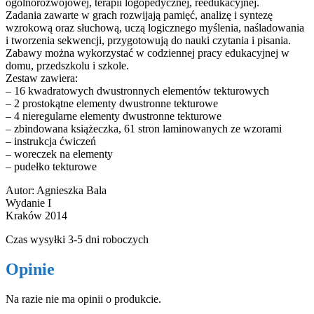
ogólnorozwojowej, terapii logopedycznej, reedukacyjnej.
Zadania zawarte w grach rozwijają pamięć, analizę i syntezę
wzrokową oraz słuchową, uczą logicznego myślenia, naśladowania
i tworzenia sekwencji, przygotowują do nauki czytania i pisania.
Zabawy można wykorzystać w codziennej pracy edukacyjnej w
domu, przedszkolu i szkole.
Zestaw zawiera:
– 16 kwadratowych dwustronnych elementów tekturowych
– 2 prostokątne elementy dwustronne tekturowe
– 4 nieregularne elementy dwustronne tekturowe
– zbindowana książeczka, 61 stron laminowanych ze wzorami
– instrukcja ćwiczeń
– woreczek na elementy
– pudełko tekturowe
Autor: Agnieszka Bala
Wydanie I
Kraków 2014
Czas wysyłki 3-5 dni roboczych
Opinie
Na razie nie ma opinii o produkcie.