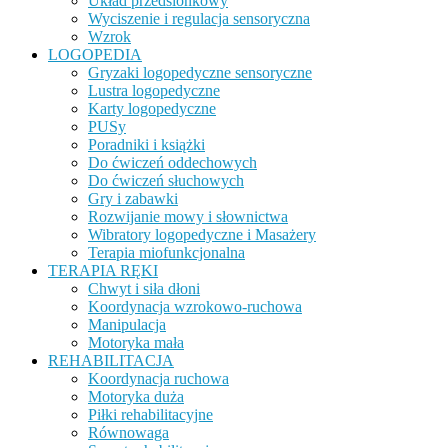
Układ przedsionkowy
Wyciszenie i regulacja sensoryczna
Wzrok
LOGOPEDIA
Gryzaki logopedyczne sensoryczne
Lustra logopedyczne
Karty logopedyczne
PUSy
Poradniki i książki
Do ćwiczeń oddechowych
Do ćwiczeń słuchowych
Gry i zabawki
Rozwijanie mowy i słownictwa
Wibratory logopedyczne i Masażery
Terapia miofunkcjonalna
TERAPIA RĘKI
Chwyt i siła dłoni
Koordynacja wzrokowo-ruchowa
Manipulacja
Motoryka mała
REHABILITACJA
Koordynacja ruchowa
Motoryka duża
Piłki rehabilitacyjne
Równowaga