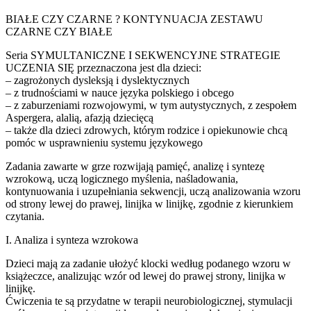
BIAŁE CZY CZARNE ? KONTYNUACJA ZESTAWU
CZARNE CZY BIAŁE
Seria SYMULTANICZNE I SEKWENCYJNE STRATEGIE
UCZENIA SIĘ przeznaczona jest dla dzieci:
– zagrożonych dysleksją i dyslektycznych
– z trudnościami w nauce języka polskiego i obcego
– z zaburzeniami rozwojowymi, w tym autystycznych, z zespołem
Aspergera, alalią, afazją dziecięcą
– także dla dzieci zdrowych, którym rodzice i opiekunowie chcą
pomóc w usprawnieniu systemu językowego
Zadania zawarte w grze rozwijają pamięć, analizę i syntezę
wzrokową, uczą logicznego myślenia, naśladowania,
kontynuowania i uzupełniania sekwencji, uczą analizowania wzoru
od strony lewej do prawej, linijka w linijkę, zgodnie z kierunkiem
czytania.
I. Analiza i synteza wzrokowa
Dzieci mają za zadanie ułożyć klocki według podanego wzoru w
książeczce, analizując wzór od lewej do prawej strony, linijka w
linijkę.
Ćwiczenia te są przydatne w terapii neurobiologicznej, stymulacji