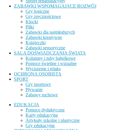
Sprzęt rehabilitacyjny
ZABAWKI WSPOMAGAJĄCE ROZWÓJ
Gry logiczne
Gry zręcznościowe
Klocki
Piłki
Zabawki dla najmłodszych
Zabawki kreatywne
Książeczki
Zabawki sensoryczne
SALA DOŚWIADCZANIA ŚWIATA
Kolumny i tuby bąbelkowe
Pomoce świetlne i wizualne
Wyciszenie i relaks
OCHRONA OSOBISTA
SPORT
Gry sportowe
Pływanie
Zabawy ruchowe
EDUKACJA
Pomoce dydaktyczne
Karty edukacyjne
Artykuły szkolne i plastyczne
Gry edukacyjne