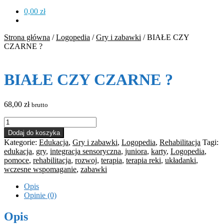
0,00
zł
Strona główna
/
Logopedia
/
Gry i zabawki
/
BIAŁE CZY
CZARNE ?
BIAŁE CZY CZARNE ?
68,00
zł
brutto
ilość
BIAŁE
Dodaj do koszyka
CZY
Kategorie:
Edukacja
,
Gry i zabawki
,
Logopedia
,
Rehabilitacja
Tagi:
CZARNE
edukacja
,
gry
,
integracja sensoryczna
,
juniora
,
karty
,
Logopedia
,
?
pomoce
,
rehabilitacja
,
rozwoj
,
terapia
,
terapia reki
,
układanki
,
wczesne wspomaganie
,
zabawki
Opis
Opinie (0)
Opis