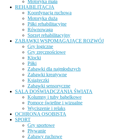
Motoryka mała
REHABILITACJA
Koordynacja ruchowa
Motoryka duża
Piłki rehabilitacyjne
Równowaga
Sprzęt rehabilitacyjny
ZABAWKI WSPOMAGAJĄCE ROZWÓJ
Gry logiczne
Gry zręcznościowe
Klocki
Piłki
Zabawki dla najmłodszych
Zabawki kreatywne
Książeczki
Zabawki sensoryczne
SALA DOŚWIADCZANIA ŚWIATA
Kolumny i tuby bąbelkowe
Pomoce świetlne i wizualne
Wyciszenie i relaks
OCHRONA OSOBISTA
SPORT
Gry sportowe
Pływanie
Zabawy ruchowe