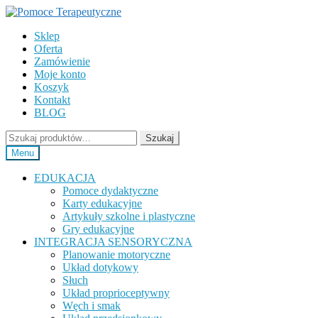
Przejdź
Przejdź
do
do
Sklep
nawigacji
treści
Oferta
Zamówienie
Moje konto
Koszyk
Kontakt
BLOG
Szukaj:
Szukaj
Menu
EDUKACJA
Pomoce dydaktyczne
Karty edukacyjne
Artykuły szkolne i plastyczne
Gry edukacyjne
INTEGRACJA SENSORYCZNA
Planowanie motoryczne
Układ dotykowy
Słuch
Układ proprioceptywny
Węch i smak