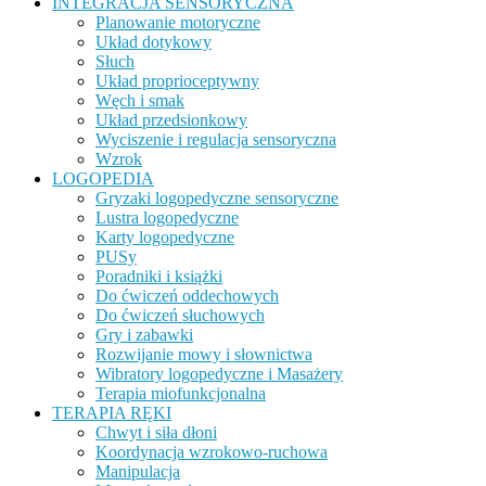
INTEGRACJA SENSORYCZNA
Planowanie motoryczne
Układ dotykowy
Słuch
Układ proprioceptywny
Węch i smak
Układ przedsionkowy
Wyciszenie i regulacja sensoryczna
Wzrok
LOGOPEDIA
Gryzaki logopedyczne sensoryczne
Lustra logopedyczne
Karty logopedyczne
PUSy
Poradniki i książki
Do ćwiczeń oddechowych
Do ćwiczeń słuchowych
Gry i zabawki
Rozwijanie mowy i słownictwa
Wibratory logopedyczne i Masażery
Terapia miofunkcjonalna
TERAPIA RĘKI
Chwyt i siła dłoni
Koordynacja wzrokowo-ruchowa
Manipulacja