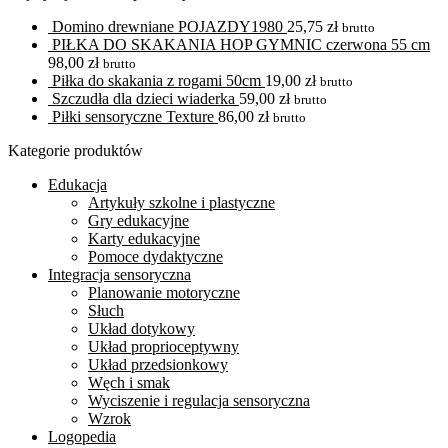
Domino drewniane POJAZDY1980
25,75
zł
brutto
PIŁKA DO SKAKANIA HOP GYMNIC czerwona 55 cm
98,00
zł
brutto
Piłka do skakania z rogami 50cm
19,00
zł
brutto
Szczudła dla dzieci wiaderka
59,00
zł
brutto
Piłki sensoryczne Texture
86,00
zł
brutto
Kategorie produktów
Edukacja
Artykuły szkolne i plastyczne
Gry edukacyjne
Karty edukacyjne
Pomoce dydaktyczne
Integracja sensoryczna
Planowanie motoryczne
Słuch
Układ dotykowy
Układ proprioceptywny
Układ przedsionkowy
Węch i smak
Wyciszenie i regulacja sensoryczna
Wzrok
Logopedia