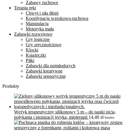
Zabawy ruchowe
Terapia ręki
Chwyt i siła dłoni
Koordynacja wzrokowo-ruchowa
Manipulacja
Motoryka mała
Zabawki rozwojowe
Gry logiczne
Gry zręcznościowe
Klocki
Książeczki
Piłki
Zabawki dla najmłodszych
Zabawki kreatywne
Zabawki sensoryczne
Produkty
Wężyk terapeutyczny silikonowy 5 m – do nauki picia,
połykania i pionizacji języka, mioterapii
14,40
zł
brutto