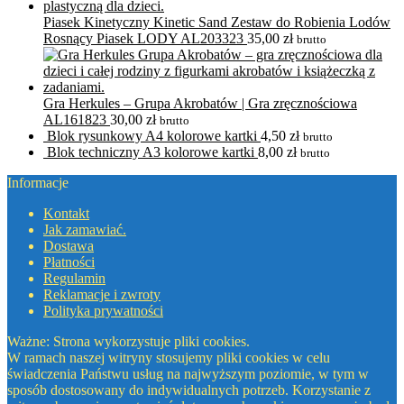
Piasek Kinetyczny Kinetic Sand Zestaw do Robienia Lodów
Rosnący Piasek LODY AL203323
35,00
zł
brutto
Gra Herkules – Grupa Akrobatów | Gra zręcznościowa
AL161823
30,00
zł
brutto
Blok rysunkowy A4 kolorowe kartki
4,50
zł
brutto
Blok techniczny A3 kolorowe kartki
8,00
zł
brutto
Informacje
Kontakt
Jak zamawiać.
Dostawa
Płatności
Regulamin
Reklamacje i zwroty
Polityka prywatności
Ważne: Strona wykorzystuje pliki cookies.
W ramach naszej witryny stosujemy pliki cookies w celu
świadczenia Państwu usług na najwyższym poziomie, w tym w
sposób dostosowany do indywidualnych potrzeb. Korzystanie z