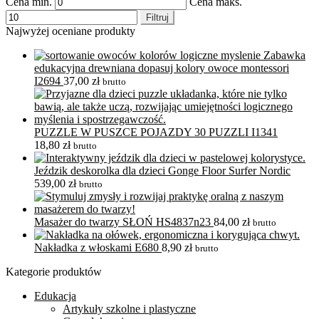
Cena min.
Cena maks.
Filtruj
Najwyżej oceniane produkty
Zabawka
edukacyjna drewniana dopasuj kolory owoce montessori
I2694
37,00
zł
brutto
PUZZLE W PUSZCE POJAZDY 30 PUZZLI I1341
18,80
zł
brutto
Jeździk deskorolka dla dzieci Gonge Floor Surfer Nordic
539,00
zł
brutto
Masażer do twarzy SŁOŃ HS4837n23
84,00
zł
brutto
Nakładka z włoskami E680
8,90
zł
brutto
Kategorie produktów
Edukacja
Artykuły szkolne i plastyczne