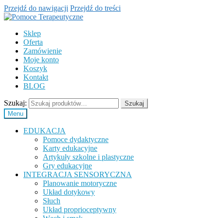
Przejdź do nawigacji
Przejdź do treści
Sklep
Oferta
Zamówienie
Moje konto
Koszyk
Kontakt
BLOG
Szukaj:
Szukaj
Menu
EDUKACJA
Pomoce dydaktyczne
Karty edukacyjne
Artykuły szkolne i plastyczne
Gry edukacyjne
INTEGRACJA SENSORYCZNA
Planowanie motoryczne
Układ dotykowy
Słuch
Układ proprioceptywny