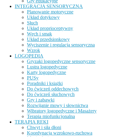
Gry edukacyjne
INTEGRACJA SENSORYCZNA
Planowanie motoryczne
Układ dotykowy
Słuch
Układ proprioceptywny
Węch i smak
Układ przedsionkowy
Wyciszenie i regulacja sensoryczna
Wzrok
LOGOPEDIA
Gryzaki logopedyczne sensoryczne
Lustra logopedyczne
Karty logopedyczne
PUSy
Poradniki i książki
Do ćwiczeń oddechowych
Do ćwiczeń słuchowych
Gry i zabawki
Rozwijanie mowy i słownictwa
Wibratory logopedyczne i Masażery
Terapia miofunkcjonalna
TERAPIA RĘKI
Chwyt i siła dłoni
Koordynacja wzrokowo-ruchowa