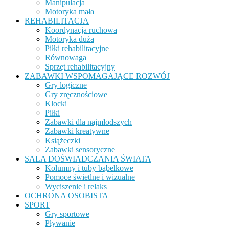
Manipulacja
Motoryka mała
REHABILITACJA
Koordynacja ruchowa
Motoryka duża
Piłki rehabilitacyjne
Równowaga
Sprzęt rehabilitacyjny
ZABAWKI WSPOMAGAJĄCE ROZWÓJ
Gry logiczne
Gry zręcznościowe
Klocki
Piłki
Zabawki dla najmłodszych
Zabawki kreatywne
Książeczki
Zabawki sensoryczne
SALA DOŚWIADCZANIA ŚWIATA
Kolumny i tuby bąbelkowe
Pomoce świetlne i wizualne
Wyciszenie i relaks
OCHRONA OSOBISTA
SPORT
Gry sportowe
Pływanie