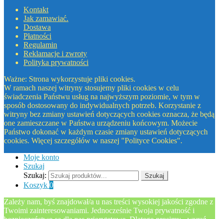
Kontakt
Jak zamawiać.
Dostawa
Płatności
Regulamin
Reklamacje i zwroty
Polityka prywatności
Ważne: Strona wykorzystuje pliki cookies.
W ramach naszej witryny stosujemy pliki cookies w celu
świadczenia Państwu usług na najwyższym poziomie, w tym w
sposób dostosowany do indywidualnych potrzeb. Korzystanie z
witryny bez zmiany ustawień dotyczących cookies oznacza, że będą
one zamieszczane w Państwa urządzeniu końcowym. Możecie
Państwo dokonać w każdym czasie zmiany ustawień dotyczących
cookies. Więcej szczegółów w naszej "Polityce Cookies".
Moje konto
Szukaj
Szukaj:
Szukaj
Koszyk
0
Zależy nam, byś znajdował/a u nas treści wysokiej jakości zgodne z
Twoimi zainteresowaniami. Jednocześnie Twoja prywatność i