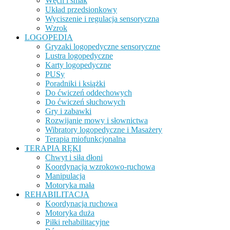
Węch i smak
Układ przedsionkowy
Wyciszenie i regulacja sensoryczna
Wzrok
LOGOPEDIA
Gryzaki logopedyczne sensoryczne
Lustra logopedyczne
Karty logopedyczne
PUSy
Poradniki i książki
Do ćwiczeń oddechowych
Do ćwiczeń słuchowych
Gry i zabawki
Rozwijanie mowy i słownictwa
Wibratory logopedyczne i Masażery
Terapia miofunkcjonalna
TERAPIA RĘKI
Chwyt i siła dłoni
Koordynacja wzrokowo-ruchowa
Manipulacja
Motoryka mała
REHABILITACJA
Koordynacja ruchowa
Motoryka duża
Piłki rehabilitacyjne