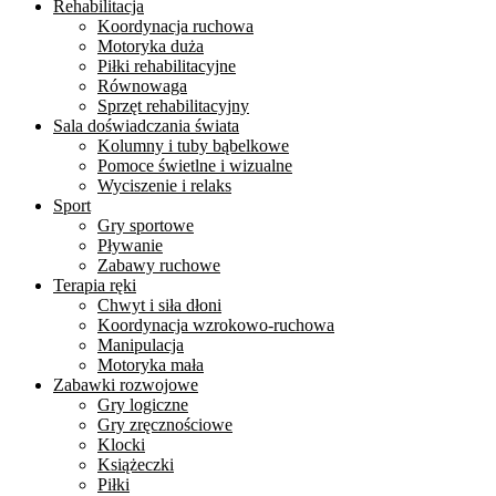
Rehabilitacja
Koordynacja ruchowa
Motoryka duża
Piłki rehabilitacyjne
Równowaga
Sprzęt rehabilitacyjny
Sala doświadczania świata
Kolumny i tuby bąbelkowe
Pomoce świetlne i wizualne
Wyciszenie i relaks
Sport
Gry sportowe
Pływanie
Zabawy ruchowe
Terapia ręki
Chwyt i siła dłoni
Koordynacja wzrokowo-ruchowa
Manipulacja
Motoryka mała
Zabawki rozwojowe
Gry logiczne
Gry zręcznościowe
Klocki
Książeczki
Piłki