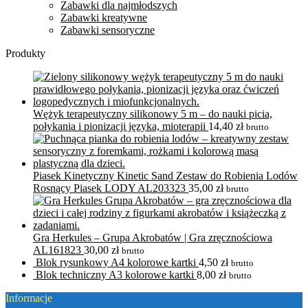
Zabawki dla najmłodszych
Zabawki kreatywne
Zabawki sensoryczne
Produkty
Wężyk terapeutyczny silikonowy 5 m – do nauki picia,
połykania i pionizacji języka, mioterapii
14,40
zł
brutto
Piasek Kinetyczny Kinetic Sand Zestaw do Robienia Lodów
Rosnący Piasek LODY AL203323
35,00
zł
brutto
Gra Herkules – Grupa Akrobatów | Gra zręcznościowa
AL161823
30,00
zł
brutto
Blok rysunkowy A4 kolorowe kartki
4,50
zł
brutto
Blok techniczny A3 kolorowe kartki
8,00
zł
brutto
Informacje