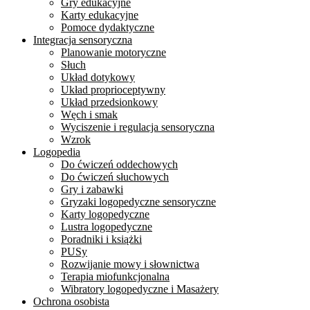
Gry edukacyjne
Karty edukacyjne
Pomoce dydaktyczne
Integracja sensoryczna
Planowanie motoryczne
Słuch
Układ dotykowy
Układ proprioceptywny
Układ przedsionkowy
Węch i smak
Wyciszenie i regulacja sensoryczna
Wzrok
Logopedia
Do ćwiczeń oddechowych
Do ćwiczeń słuchowych
Gry i zabawki
Gryzaki logopedyczne sensoryczne
Karty logopedyczne
Lustra logopedyczne
Poradniki i książki
PUSy
Rozwijanie mowy i słownictwa
Terapia miofunkcjonalna
Wibratory logopedyczne i Masażery
Ochrona osobista