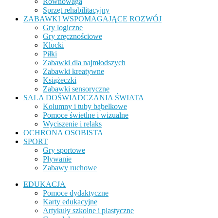
Równowaga
Sprzęt rehabilitacyjny
ZABAWKI WSPOMAGAJĄCE ROZWÓJ
Gry logiczne
Gry zręcznościowe
Klocki
Piłki
Zabawki dla najmłodszych
Zabawki kreatywne
Książeczki
Zabawki sensoryczne
SALA DOŚWIADCZANIA ŚWIATA
Kolumny i tuby bąbelkowe
Pomoce świetlne i wizualne
Wyciszenie i relaks
OCHRONA OSOBISTA
SPORT
Gry sportowe
Pływanie
Zabawy ruchowe
EDUKACJA
Pomoce dydaktyczne
Karty edukacyjne
Artykuły szkolne i plastyczne