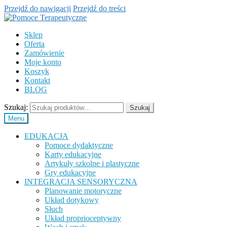
Przejdź do nawigacji
Przejdź do treści
Sklep
Oferta
Zamówienie
Moje konto
Koszyk
Kontakt
BLOG
Szukaj:
Szukaj
Menu
EDUKACJA
Pomoce dydaktyczne
Karty edukacyjne
Artykuły szkolne i plastyczne
Gry edukacyjne
INTEGRACJA SENSORYCZNA
Planowanie motoryczne
Układ dotykowy
Słuch
Układ proprioceptywny