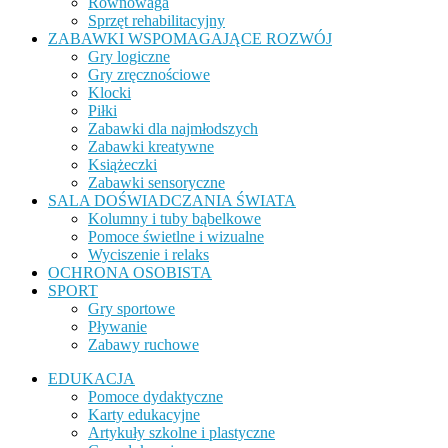
Równowaga
Sprzęt rehabilitacyjny
ZABAWKI WSPOMAGAJĄCE ROZWÓJ
Gry logiczne
Gry zręcznościowe
Klocki
Piłki
Zabawki dla najmłodszych
Zabawki kreatywne
Książeczki
Zabawki sensoryczne
SALA DOŚWIADCZANIA ŚWIATA
Kolumny i tuby bąbelkowe
Pomoce świetlne i wizualne
Wyciszenie i relaks
OCHRONA OSOBISTA
SPORT
Gry sportowe
Pływanie
Zabawy ruchowe
EDUKACJA
Pomoce dydaktyczne
Karty edukacyjne
Artykuły szkolne i plastyczne