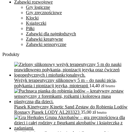
Zabawki rozwojowe
Gry logiczne
Gry zręcznościowe
Klocki
Książeczki
Piłki
Zabawki dla najmłodszych
Zabawki kreatywne
Zabawki sensoryczne
Produkty
Wężyk terapeutyczny silikonowy 5 m – do nauki picia,
połykania i pionizacji języka, mioterapii
14,40
zł
brutto
Piasek Kinetyczny Kinetic Sand Zestaw do Robienia Lodów
Rosnący Piasek LODY AL203323
35,00
zł
brutto