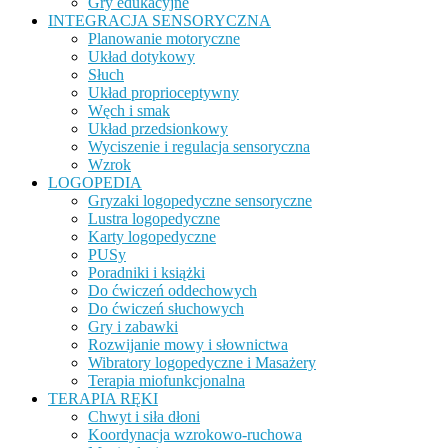
Gry edukacyjne
INTEGRACJA SENSORYCZNA
Planowanie motoryczne
Układ dotykowy
Słuch
Układ proprioceptywny
Węch i smak
Układ przedsionkowy
Wyciszenie i regulacja sensoryczna
Wzrok
LOGOPEDIA
Gryzaki logopedyczne sensoryczne
Lustra logopedyczne
Karty logopedyczne
PUSy
Poradniki i książki
Do ćwiczeń oddechowych
Do ćwiczeń słuchowych
Gry i zabawki
Rozwijanie mowy i słownictwa
Wibratory logopedyczne i Masażery
Terapia miofunkcjonalna
TERAPIA RĘKI
Chwyt i siła dłoni
Koordynacja wzrokowo-ruchowa