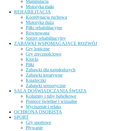
Manipulacja
Motoryka mała
REHABILITACJA
Koordynacja ruchowa
Motoryka duża
Piłki rehabilitacyjne
Równowaga
Sprzęt rehabilitacyjny
ZABAWKI WSPOMAGAJĄCE ROZWÓJ
Gry logiczne
Gry zręcznościowe
Klocki
Piłki
Zabawki dla najmłodszych
Zabawki kreatywne
Książeczki
Zabawki sensoryczne
SALA DOŚWIADCZANIA ŚWIATA
Kolumny i tuby bąbelkowe
Pomoce świetlne i wizualne
Wyciszenie i relaks
OCHRONA OSOBISTA
SPORT
Gry sportowe
Pływanie