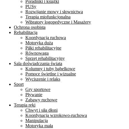
Poradniki i książki
PUSy
Rozwijanie mowy i słownictwa
Terapia miofunkcjonalna
Wibratory logopedyczne i Masażery
Ochrona osobista
Rehabilitacja
Koordynacja ruchowa
Motoryka duża
Piłki rehabilitacyjne
Równowaga
Sprzęt rehabilitacyjny
Sala doświadczania świata
Kolumny i tuby bąbelkowe
Pomoce świetlne i wizualne
Wyciszenie i relaks
Sport
Gry sportowe
Pływanie
Zabawy ruchowe
Terapia ręki
Chwyt i siła dłoni
Koordynacja wzrokowo-ruchowa
Manipulacja
Motoryka mała