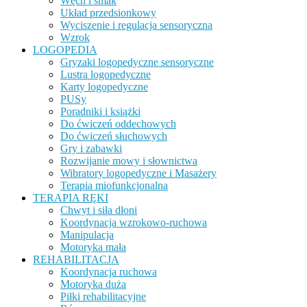
Węch i smak
Układ przedsionkowy
Wyciszenie i regulacja sensoryczna
Wzrok
LOGOPEDIA
Gryzaki logopedyczne sensoryczne
Lustra logopedyczne
Karty logopedyczne
PUSy
Poradniki i książki
Do ćwiczeń oddechowych
Do ćwiczeń słuchowych
Gry i zabawki
Rozwijanie mowy i słownictwa
Wibratory logopedyczne i Masażery
Terapia miofunkcjonalna
TERAPIA RĘKI
Chwyt i siła dłoni
Koordynacja wzrokowo-ruchowa
Manipulacja
Motoryka mała
REHABILITACJA
Koordynacja ruchowa
Motoryka duża
Piłki rehabilitacyjne