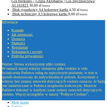
Gra Herkules – Grupa Akrobatów | Gra zręcznościowa
AL161823
30,00
zł
brutto
Blok rysunkowy A4 kolorowe kartki
4,50
zł
brutto
Blok techniczny A3 kolorowe kartki
8,00
zł
brutto
Informacje
Kontakt
Jak zamawiać.
Dostawa
Płatności
Regulamin
Reklamacje i zwroty
Polityka prywatności
Ważne: Strona wykorzystuje pliki cookies.
W ramach naszej witryny stosujemy pliki cookies w celu
świadczenia Państwu usług na najwyższym poziomie, w tym w
sposób dostosowany do indywidualnych potrzeb. Korzystanie z
witryny bez zmiany ustawień dotyczących cookies oznacza, że będą
one zamieszczane w Państwa urządzeniu końcowym. Możecie
Państwo dokonać w każdym czasie zmiany ustawień dotyczących
cookies. Więcej szczegółów w naszej "Polityce Cookies".
Moje konto
Szukaj