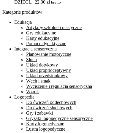
DZIECI...
22,00
zł
brutto
Kategorie produktów
Edukacja
Artykuły szkolne i plastyczne
Gry edukacyjne
Karty edukacyjne
Pomoce dydaktyczne
Integracja sensoryczna
Planowanie motoryczne
Słuch
Układ dotykowy
Układ proprioceptywny
Układ przedsionkowy
Węch i smak
Wyciszenie i regulacja sensoryczna
Wzrok
Logopedia
Do ćwiczeń oddechowych
Do ćwiczeń słuchowych
Gry i zabawki
Gryzaki logopedyczne sensoryczne
Karty logopedyczne
Lustra logopedyczne