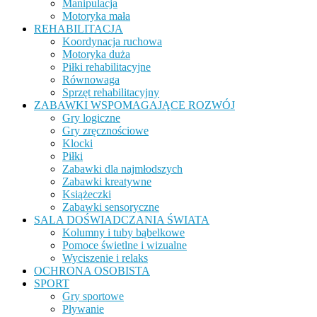
Manipulacja
Motoryka mała
REHABILITACJA
Koordynacja ruchowa
Motoryka duża
Piłki rehabilitacyjne
Równowaga
Sprzęt rehabilitacyjny
ZABAWKI WSPOMAGAJĄCE ROZWÓJ
Gry logiczne
Gry zręcznościowe
Klocki
Piłki
Zabawki dla najmłodszych
Zabawki kreatywne
Książeczki
Zabawki sensoryczne
SALA DOŚWIADCZANIA ŚWIATA
Kolumny i tuby bąbelkowe
Pomoce świetlne i wizualne
Wyciszenie i relaks
OCHRONA OSOBISTA
SPORT
Gry sportowe
Pływanie