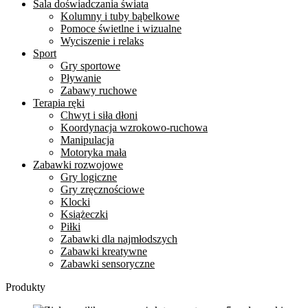
Sala doświadczania świata
Kolumny i tuby bąbelkowe
Pomoce świetlne i wizualne
Wyciszenie i relaks
Sport
Gry sportowe
Pływanie
Zabawy ruchowe
Terapia ręki
Chwyt i siła dłoni
Koordynacja wzrokowo-ruchowa
Manipulacja
Motoryka mała
Zabawki rozwojowe
Gry logiczne
Gry zręcznościowe
Klocki
Książeczki
Piłki
Zabawki dla najmłodszych
Zabawki kreatywne
Zabawki sensoryczne
Produkty