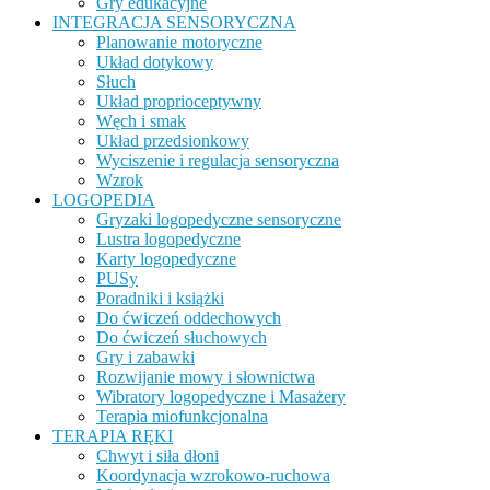
Gry edukacyjne
INTEGRACJA SENSORYCZNA
Planowanie motoryczne
Układ dotykowy
Słuch
Układ proprioceptywny
Węch i smak
Układ przedsionkowy
Wyciszenie i regulacja sensoryczna
Wzrok
LOGOPEDIA
Gryzaki logopedyczne sensoryczne
Lustra logopedyczne
Karty logopedyczne
PUSy
Poradniki i książki
Do ćwiczeń oddechowych
Do ćwiczeń słuchowych
Gry i zabawki
Rozwijanie mowy i słownictwa
Wibratory logopedyczne i Masażery
Terapia miofunkcjonalna
TERAPIA RĘKI
Chwyt i siła dłoni
Koordynacja wzrokowo-ruchowa