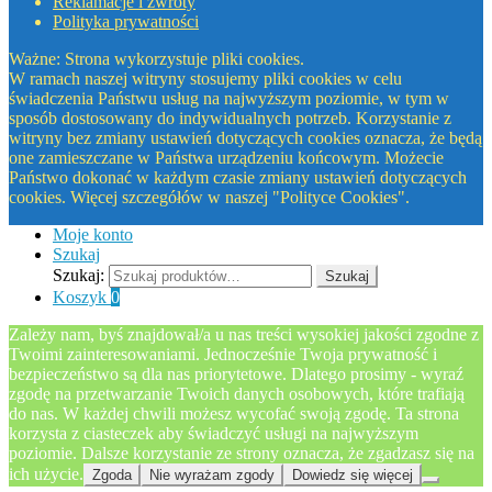
Reklamacje i zwroty
Polityka prywatności
Ważne: Strona wykorzystuje pliki cookies.
W ramach naszej witryny stosujemy pliki cookies w celu
świadczenia Państwu usług na najwyższym poziomie, w tym w
sposób dostosowany do indywidualnych potrzeb. Korzystanie z
witryny bez zmiany ustawień dotyczących cookies oznacza, że będą
one zamieszczane w Państwa urządzeniu końcowym. Możecie
Państwo dokonać w każdym czasie zmiany ustawień dotyczących
cookies. Więcej szczegółów w naszej "Polityce Cookies".
Moje konto
Szukaj
Szukaj:
Szukaj
Koszyk
0
Zależy nam, byś znajdował/a u nas treści wysokiej jakości zgodne z
Twoimi zainteresowaniami. Jednocześnie Twoja prywatność i
bezpieczeństwo są dla nas priorytetowe. Dlatego prosimy - wyraź
zgodę na przetwarzanie Twoich danych osobowych, które trafiają
do nas. W każdej chwili możesz wycofać swoją zgodę. Ta strona
korzysta z ciasteczek aby świadczyć usługi na najwyższym
poziomie. Dalsze korzystanie ze strony oznacza, że zgadzasz się na
ich użycie.
Zgoda
Nie wyrażam zgody
Dowiedz się więcej