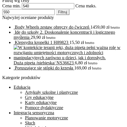
Filtruj wg ceny
Cena min.
Cena maks.
Filtruj
Najwyżej oceniane produkty
Body Wheels zestaw obręczy do ćwiczeń
1459,00
zł
brutto
Idę do szkoły 2. Doskonalenie koncentracji i logicznego
myślenia
29,90
zł
brutto
Klepsydra kropelki 1 H89823
15,50
zł
brutto
Duża pipeta /niebieska/ NS36623
6,80
zł
brutto
Poruszające się stópki do krzesła
169,00
zł
brutto
Kategorie produktów
Edukacja
Artykuły szkolne i plastyczne
Gry edukacyjne
Karty edukacyjne
Pomoce dydaktyczne
Integracja sensoryczna
Planowanie motoryczne
Słuch