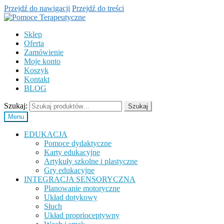
Przejdź do nawigacji
Przejdź do treści
Sklep
Oferta
Zamówienie
Moje konto
Koszyk
Kontakt
BLOG
Szukaj:
Szukaj
Menu
EDUKACJA
Pomoce dydaktyczne
Karty edukacyjne
Artykuły szkolne i plastyczne
Gry edukacyjne
INTEGRACJA SENSORYCZNA
Planowanie motoryczne
Układ dotykowy
Słuch
Układ proprioceptywny