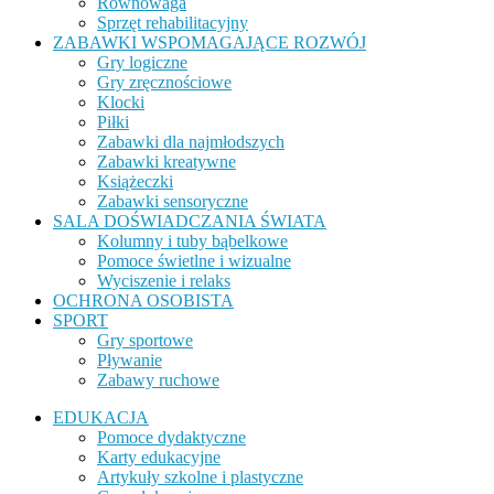
Równowaga
Sprzęt rehabilitacyjny
ZABAWKI WSPOMAGAJĄCE ROZWÓJ
Gry logiczne
Gry zręcznościowe
Klocki
Piłki
Zabawki dla najmłodszych
Zabawki kreatywne
Książeczki
Zabawki sensoryczne
SALA DOŚWIADCZANIA ŚWIATA
Kolumny i tuby bąbelkowe
Pomoce świetlne i wizualne
Wyciszenie i relaks
OCHRONA OSOBISTA
SPORT
Gry sportowe
Pływanie
Zabawy ruchowe
EDUKACJA
Pomoce dydaktyczne
Karty edukacyjne
Artykuły szkolne i plastyczne