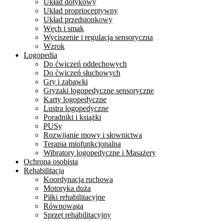
Układ dotykowy
Układ proprioceptywny
Układ przedsionkowy
Węch i smak
Wyciszenie i regulacja sensoryczna
Wzrok
Logopedia
Do ćwiczeń oddechowych
Do ćwiczeń słuchowych
Gry i zabawki
Gryzaki logopedyczne sensoryczne
Karty logopedyczne
Lustra logopedyczne
Poradniki i książki
PUSy
Rozwijanie mowy i słownictwa
Terapia miofunkcjonalna
Wibratory logopedyczne i Masażery
Ochrona osobista
Rehabilitacja
Koordynacja ruchowa
Motoryka duża
Piłki rehabilitacyjne
Równowaga
Sprzęt rehabilitacyjny