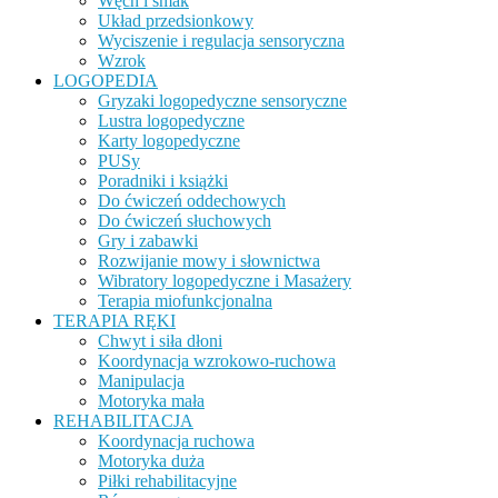
Węch i smak
Układ przedsionkowy
Wyciszenie i regulacja sensoryczna
Wzrok
LOGOPEDIA
Gryzaki logopedyczne sensoryczne
Lustra logopedyczne
Karty logopedyczne
PUSy
Poradniki i książki
Do ćwiczeń oddechowych
Do ćwiczeń słuchowych
Gry i zabawki
Rozwijanie mowy i słownictwa
Wibratory logopedyczne i Masażery
Terapia miofunkcjonalna
TERAPIA RĘKI
Chwyt i siła dłoni
Koordynacja wzrokowo-ruchowa
Manipulacja
Motoryka mała
REHABILITACJA
Koordynacja ruchowa
Motoryka duża
Piłki rehabilitacyjne