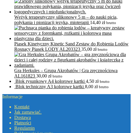
Wężyk terapeutyczny silikonowy 5 m – do nauki picia,
połykania i pionizacji języka, mioterapii
14,40
zł
brutto
Piasek Kinetyczny Kinetic Sand Zestaw do Robienia Lodów
Rosnący Piasek LODY AL203323
35,00
zł
brutto
Gra Herkules – Grupa Akrobatów | Gra zręcznościowa
AL161823
30,00
zł
brutto
Blok rysunkowy A4 kolorowe kartki
4,50
zł
brutto
Blok techniczny A3 kolorowe kartki
8,00
zł
brutto
Informacje
Kontakt
Jak zamawiać.
Dostawa
Płatności
Regulamin