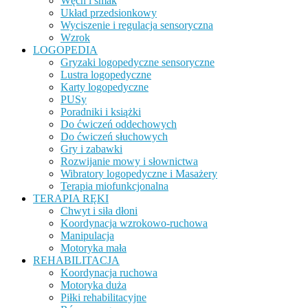
Węch i smak
Układ przedsionkowy
Wyciszenie i regulacja sensoryczna
Wzrok
LOGOPEDIA
Gryzaki logopedyczne sensoryczne
Lustra logopedyczne
Karty logopedyczne
PUSy
Poradniki i książki
Do ćwiczeń oddechowych
Do ćwiczeń słuchowych
Gry i zabawki
Rozwijanie mowy i słownictwa
Wibratory logopedyczne i Masażery
Terapia miofunkcjonalna
TERAPIA RĘKI
Chwyt i siła dłoni
Koordynacja wzrokowo-ruchowa
Manipulacja
Motoryka mała
REHABILITACJA
Koordynacja ruchowa
Motoryka duża
Piłki rehabilitacyjne