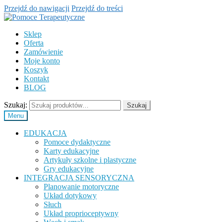
Przejdź do nawigacji
Przejdź do treści
Sklep
Oferta
Zamówienie
Moje konto
Koszyk
Kontakt
BLOG
Szukaj:
Szukaj
Menu
EDUKACJA
Pomoce dydaktyczne
Karty edukacyjne
Artykuły szkolne i plastyczne
Gry edukacyjne
INTEGRACJA SENSORYCZNA
Planowanie motoryczne
Układ dotykowy
Słuch
Układ proprioceptywny