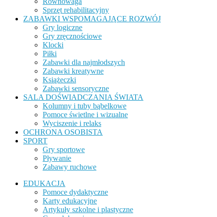
Równowaga
Sprzęt rehabilitacyjny
ZABAWKI WSPOMAGAJĄCE ROZWÓJ
Gry logiczne
Gry zręcznościowe
Klocki
Piłki
Zabawki dla najmłodszych
Zabawki kreatywne
Książeczki
Zabawki sensoryczne
SALA DOŚWIADCZANIA ŚWIATA
Kolumny i tuby bąbelkowe
Pomoce świetlne i wizualne
Wyciszenie i relaks
OCHRONA OSOBISTA
SPORT
Gry sportowe
Pływanie
Zabawy ruchowe
EDUKACJA
Pomoce dydaktyczne
Karty edukacyjne
Artykuły szkolne i plastyczne