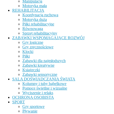
Manipulacja
Motoryka mała
REHABILITACJA
Koordynacja ruchowa
Motoryka duża
Piłki rehabilitacyjne
Równowaga
Sprzęt rehabilitacyjny
ZABAWKI WSPOMAGAJĄCE ROZWÓJ
Gry logiczne
Gry zręcznościowe
Klocki
Piłki
Zabawki dla najmłodszych
Zabawki kreatywne
Książeczki
Zabawki sensoryczne
SALA DOŚWIADCZANIA ŚWIATA
Kolumny i tuby bąbelkowe
Pomoce świetlne i wizualne
Wyciszenie i relaks
OCHRONA OSOBISTA
SPORT
Gry sportowe
Pływanie