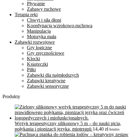
Pływanie
Zabawy ruchowe
Terapia ręki
Chwyt i siła dłoni
Koordynacja wzrokowo-ruchowa
Manipulacja
Motoryka mała
Zabawki rozwojowe
Gry logiczne
Gry zręcznościowe
Klocki
Książeczki
Piłki
Zabawki dla najmłodszych
Zabawki kreatywne
Zabawki sensoryczne
Produkty
Wężyk terapeutyczny silikonowy 5 m – do nauki picia,
połykania i pionizacji języka, mioterapii
14,40
zł
brutto