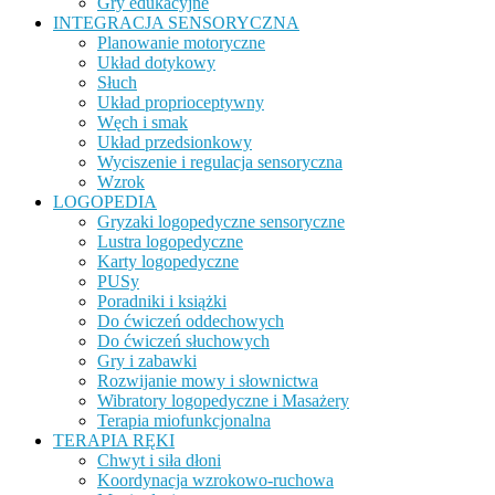
Gry edukacyjne
INTEGRACJA SENSORYCZNA
Planowanie motoryczne
Układ dotykowy
Słuch
Układ proprioceptywny
Węch i smak
Układ przedsionkowy
Wyciszenie i regulacja sensoryczna
Wzrok
LOGOPEDIA
Gryzaki logopedyczne sensoryczne
Lustra logopedyczne
Karty logopedyczne
PUSy
Poradniki i książki
Do ćwiczeń oddechowych
Do ćwiczeń słuchowych
Gry i zabawki
Rozwijanie mowy i słownictwa
Wibratory logopedyczne i Masażery
Terapia miofunkcjonalna
TERAPIA RĘKI
Chwyt i siła dłoni
Koordynacja wzrokowo-ruchowa