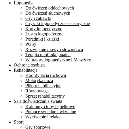
Logopedia
Do ćwiczeń oddechowych
Do ćwiczeń słuchowych
Gry i zabawki
Gryzaki logopedyczne sensoryczne
Karty logopedyczne
Lustra logopedyczne
Poradniki i książki
PUSy
Rozwijanie mowy i słownictwa
Terapia miofunkcjonalna
Wibratory logopedyczne i Masażery
Ochrona osobista
Rehabilitacja
Koordynacja ruchowa
Motoryka duża
Piłki rehabilitacyjne
Równowaga
Sprzęt rehabilitacyjny
Sala doświadczania świata
Kolumny i tuby bąbelkowe
Pomoce świetlne i wizualne
Wyciszenie i relaks
Sport
Gry sportowe