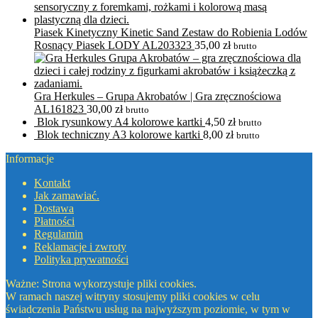
Piasek Kinetyczny Kinetic Sand Zestaw do Robienia Lodów
Rosnący Piasek LODY AL203323
35,00
zł
brutto
Gra Herkules – Grupa Akrobatów | Gra zręcznościowa
AL161823
30,00
zł
brutto
Blok rysunkowy A4 kolorowe kartki
4,50
zł
brutto
Blok techniczny A3 kolorowe kartki
8,00
zł
brutto
Informacje
Kontakt
Jak zamawiać.
Dostawa
Płatności
Regulamin
Reklamacje i zwroty
Polityka prywatności
Ważne: Strona wykorzystuje pliki cookies.
W ramach naszej witryny stosujemy pliki cookies w celu
świadczenia Państwu usług na najwyższym poziomie, w tym w