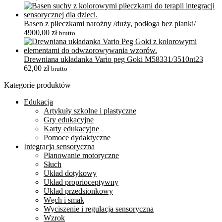
Basen z piłeczkami narożny /duży, podłoga bez pianki/
4900,00
zł
brutto
Drewniana układanka Vario peg Goki M58331/3510nt23
62,00
zł
brutto
Kategorie produktów
Edukacja
Artykuły szkolne i plastyczne
Gry edukacyjne
Karty edukacyjne
Pomoce dydaktyczne
Integracja sensoryczna
Planowanie motoryczne
Słuch
Układ dotykowy
Układ proprioceptywny
Układ przedsionkowy
Węch i smak
Wyciszenie i regulacja sensoryczna
Wzrok