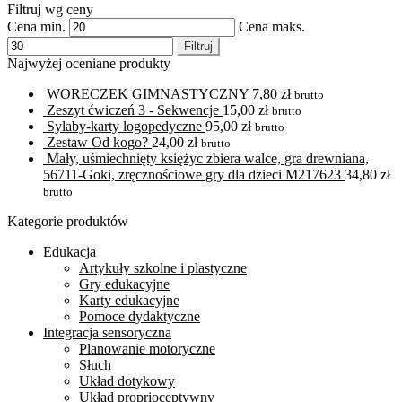
Filtruj wg ceny
Cena min.
Cena maks.
Filtruj
Najwyżej oceniane produkty
WORECZEK GIMNASTYCZNY
7,80
zł
brutto
Zeszyt ćwiczeń 3 - Sekwencje
15,00
zł
brutto
Sylaby-karty logopedyczne
95,00
zł
brutto
Zestaw Od kogo?
24,00
zł
brutto
Mały, uśmiechnięty księżyc zbiera walce, gra drewniana,
56711-Goki, zręcznościowe gry dla dzieci M217623
34,80
zł
brutto
Kategorie produktów
Edukacja
Artykuły szkolne i plastyczne
Gry edukacyjne
Karty edukacyjne
Pomoce dydaktyczne
Integracja sensoryczna
Planowanie motoryczne
Słuch
Układ dotykowy
Układ proprioceptywny