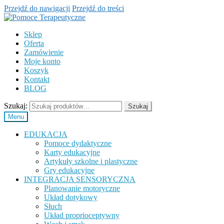
Przejdź do nawigacji
Przejdź do treści
Sklep
Oferta
Zamówienie
Moje konto
Koszyk
Kontakt
BLOG
Szukaj:
Szukaj
Menu
EDUKACJA
Pomoce dydaktyczne
Karty edukacyjne
Artykuły szkolne i plastyczne
Gry edukacyjne
INTEGRACJA SENSORYCZNA
Planowanie motoryczne
Układ dotykowy
Słuch
Układ proprioceptywny