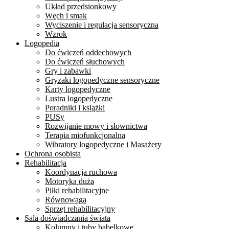
Układ przedsionkowy
Węch i smak
Wyciszenie i regulacja sensoryczna
Wzrok
Logopedia
Do ćwiczeń oddechowych
Do ćwiczeń słuchowych
Gry i zabawki
Gryzaki logopedyczne sensoryczne
Karty logopedyczne
Lustra logopedyczne
Poradniki i książki
PUSy
Rozwijanie mowy i słownictwa
Terapia miofunkcjonalna
Wibratory logopedyczne i Masażery
Ochrona osobista
Rehabilitacja
Koordynacja ruchowa
Motoryka duża
Piłki rehabilitacyjne
Równowaga
Sprzęt rehabilitacyjny
Sala doświadczania świata
Kolumny i tuby bąbelkowe