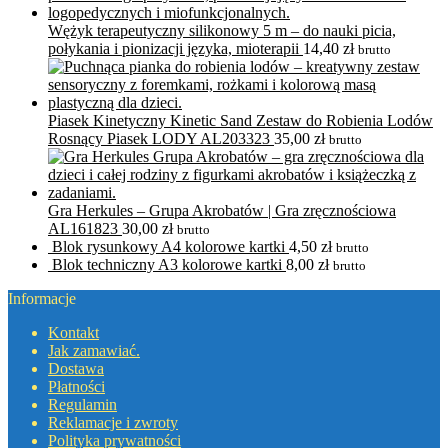
Wężyk terapeutyczny silikonowy 5 m – do nauki picia,
połykania i pionizacji języka, mioterapii
14,40
zł
brutto
Piasek Kinetyczny Kinetic Sand Zestaw do Robienia Lodów
Rosnący Piasek LODY AL203323
35,00
zł
brutto
Gra Herkules – Grupa Akrobatów | Gra zręcznościowa
AL161823
30,00
zł
brutto
Blok rysunkowy A4 kolorowe kartki
4,50
zł
brutto
Blok techniczny A3 kolorowe kartki
8,00
zł
brutto
Informacje
Kontakt
Jak zamawiać.
Dostawa
Płatności
Regulamin
Reklamacje i zwroty
Polityka prywatności