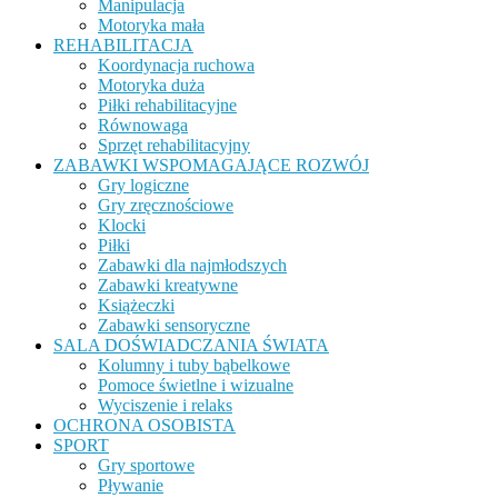
Manipulacja
Motoryka mała
REHABILITACJA
Koordynacja ruchowa
Motoryka duża
Piłki rehabilitacyjne
Równowaga
Sprzęt rehabilitacyjny
ZABAWKI WSPOMAGAJĄCE ROZWÓJ
Gry logiczne
Gry zręcznościowe
Klocki
Piłki
Zabawki dla najmłodszych
Zabawki kreatywne
Książeczki
Zabawki sensoryczne
SALA DOŚWIADCZANIA ŚWIATA
Kolumny i tuby bąbelkowe
Pomoce świetlne i wizualne
Wyciszenie i relaks
OCHRONA OSOBISTA
SPORT
Gry sportowe
Pływanie