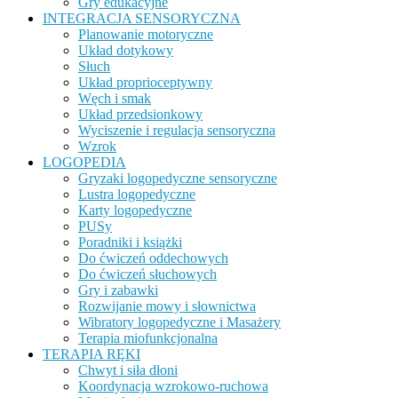
Gry edukacyjne
INTEGRACJA SENSORYCZNA
Planowanie motoryczne
Układ dotykowy
Słuch
Układ proprioceptywny
Węch i smak
Układ przedsionkowy
Wyciszenie i regulacja sensoryczna
Wzrok
LOGOPEDIA
Gryzaki logopedyczne sensoryczne
Lustra logopedyczne
Karty logopedyczne
PUSy
Poradniki i książki
Do ćwiczeń oddechowych
Do ćwiczeń słuchowych
Gry i zabawki
Rozwijanie mowy i słownictwa
Wibratory logopedyczne i Masażery
Terapia miofunkcjonalna
TERAPIA RĘKI
Chwyt i siła dłoni
Koordynacja wzrokowo-ruchowa