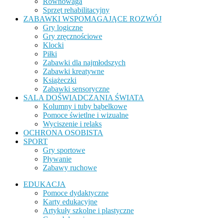
Równowaga
Sprzęt rehabilitacyjny
ZABAWKI WSPOMAGAJĄCE ROZWÓJ
Gry logiczne
Gry zręcznościowe
Klocki
Piłki
Zabawki dla najmłodszych
Zabawki kreatywne
Książeczki
Zabawki sensoryczne
SALA DOŚWIADCZANIA ŚWIATA
Kolumny i tuby bąbelkowe
Pomoce świetlne i wizualne
Wyciszenie i relaks
OCHRONA OSOBISTA
SPORT
Gry sportowe
Pływanie
Zabawy ruchowe
EDUKACJA
Pomoce dydaktyczne
Karty edukacyjne
Artykuły szkolne i plastyczne