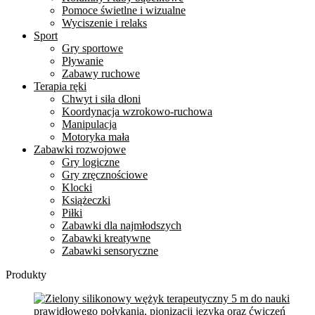
Pomoce świetlne i wizualne
Wyciszenie i relaks
Sport
Gry sportowe
Pływanie
Zabawy ruchowe
Terapia ręki
Chwyt i siła dłoni
Koordynacja wzrokowo-ruchowa
Manipulacja
Motoryka mała
Zabawki rozwojowe
Gry logiczne
Gry zręcznościowe
Klocki
Książeczki
Piłki
Zabawki dla najmłodszych
Zabawki kreatywne
Zabawki sensoryczne
Produkty