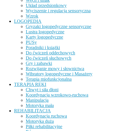
Węch i smak
Układ przedsionkowy
Wyciszenie i regulacja sensoryczna
Wzrok
LOGOPEDIA
Gryzaki logopedyczne sensoryczne
Lustra logopedyczne
Karty logopedyczne
PUSy
Poradniki i książki
Do ćwiczeń oddechowych
Do ćwiczeń słuchowych
Gry i zabawki
Rozwijanie mowy i słownictwa
Wibratory logopedyczne i Masażery
Terapia miofunkcjonalna
TERAPIA RĘKI
Chwyt i siła dłoni
Koordynacja wzrokowo-ruchowa
Manipulacja
Motoryka mała
REHABILITACJA
Koordynacja ruchowa
Motoryka duża
Piłki rehabilitacyjne