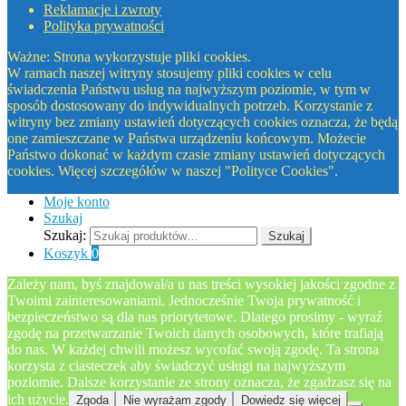
Reklamacje i zwroty
Polityka prywatności
Ważne: Strona wykorzystuje pliki cookies.
W ramach naszej witryny stosujemy pliki cookies w celu
świadczenia Państwu usług na najwyższym poziomie, w tym w
sposób dostosowany do indywidualnych potrzeb. Korzystanie z
witryny bez zmiany ustawień dotyczących cookies oznacza, że będą
one zamieszczane w Państwa urządzeniu końcowym. Możecie
Państwo dokonać w każdym czasie zmiany ustawień dotyczących
cookies. Więcej szczegółów w naszej "Polityce Cookies".
Moje konto
Szukaj
Szukaj:
Szukaj
Koszyk
0
Zależy nam, byś znajdował/a u nas treści wysokiej jakości zgodne z
Twoimi zainteresowaniami. Jednocześnie Twoja prywatność i
bezpieczeństwo są dla nas priorytetowe. Dlatego prosimy - wyraź
zgodę na przetwarzanie Twoich danych osobowych, które trafiają
do nas. W każdej chwili możesz wycofać swoją zgodę. Ta strona
korzysta z ciasteczek aby świadczyć usługi na najwyższym
poziomie. Dalsze korzystanie ze strony oznacza, że zgadzasz się na
ich użycie.
Zgoda
Nie wyrażam zgody
Dowiedz się więcej