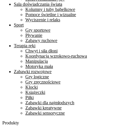
Sala doświadczania świata
Kolumny i tuby bąbelkowe
Pomoce świetlne i wizualne
Wyciszenie i relaks
Sport
Gry sportowe
Pływanie
Zabawy ruchowe
Terapia ręki
Chwyt i siła dłoni
Koordynacja wzrokowo-ruchowa
Manipulacja
Motoryka mała
Zabawki rozwojowe
Gry logiczne
Gry zręcznościowe
Klocki
Książeczki
Piłki
Zabawki dla najmłodszych
Zabawki kreatywne
Zabawki sensoryczne
Produkty