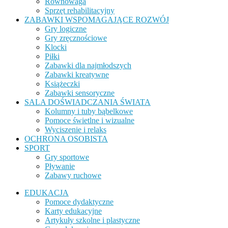
Równowaga
Sprzęt rehabilitacyjny
ZABAWKI WSPOMAGAJĄCE ROZWÓJ
Gry logiczne
Gry zręcznościowe
Klocki
Piłki
Zabawki dla najmłodszych
Zabawki kreatywne
Książeczki
Zabawki sensoryczne
SALA DOŚWIADCZANIA ŚWIATA
Kolumny i tuby bąbelkowe
Pomoce świetlne i wizualne
Wyciszenie i relaks
OCHRONA OSOBISTA
SPORT
Gry sportowe
Pływanie
Zabawy ruchowe
EDUKACJA
Pomoce dydaktyczne
Karty edukacyjne
Artykuły szkolne i plastyczne