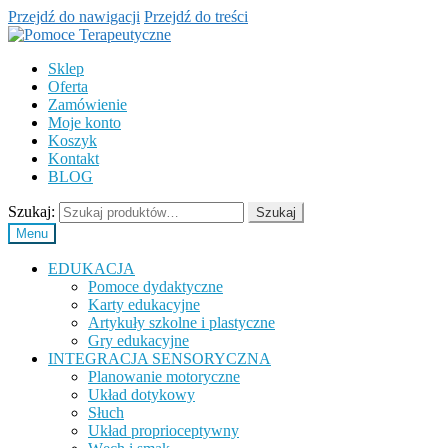
Przejdź do nawigacji
Przejdź do treści
Sklep
Oferta
Zamówienie
Moje konto
Koszyk
Kontakt
BLOG
Szukaj:
Szukaj
Menu
EDUKACJA
Pomoce dydaktyczne
Karty edukacyjne
Artykuły szkolne i plastyczne
Gry edukacyjne
INTEGRACJA SENSORYCZNA
Planowanie motoryczne
Układ dotykowy
Słuch
Układ proprioceptywny