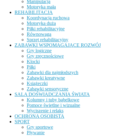
Manipulacja
Motoryka mała
REHABILITACJA
Koordynacja ruchowa
Motoryka duża
Piłki rehabilitacyjne
Równowaga
Sprzęt rehabilitacyjny
ZABAWKI WSPOMAGAJĄCE ROZWÓJ
Gry logiczne
Gry zręcznościowe
Klocki
Piłki
Zabawki dla najmłodszych
Zabawki kreatywne
Książeczki
Zabawki sensoryczne
SALA DOŚWIADCZANIA ŚWIATA
Kolumny i tuby bąbelkowe
Pomoce świetlne i wizualne
Wyciszenie i relaks
OCHRONA OSOBISTA
SPORT
Gry sportowe
Pływanie