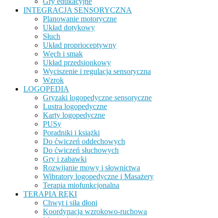
Gry edukacyjne
INTEGRACJA SENSORYCZNA
Planowanie motoryczne
Układ dotykowy
Słuch
Układ proprioceptywny
Węch i smak
Układ przedsionkowy
Wyciszenie i regulacja sensoryczna
Wzrok
LOGOPEDIA
Gryzaki logopedyczne sensoryczne
Lustra logopedyczne
Karty logopedyczne
PUSy
Poradniki i książki
Do ćwiczeń oddechowych
Do ćwiczeń słuchowych
Gry i zabawki
Rozwijanie mowy i słownictwa
Wibratory logopedyczne i Masażery
Terapia miofunkcjonalna
TERAPIA RĘKI
Chwyt i siła dłoni
Koordynacja wzrokowo-ruchowa