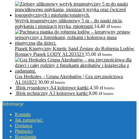
Wężyk terapeutyczny silikonowy 5 m – do nauki picia,
połykania i pionizacji języka, mioterapii
14,40
zł
brutto
Piasek Kinetyczny Kinetic Sand Zestaw do Robienia Lodów
Rosnący Piasek LODY AL203323
35,00
zł
brutto
Gra Herkules – Grupa Akrobatów | Gra zręcznościowa
AL161823
30,00
zł
brutto
Blok rysunkowy A4 kolorowe kartki
4,50
zł
brutto
Blok techniczny A3 kolorowe kartki
8,00
zł
brutto
Informacje
Kontakt
Jak zamawiać.
Dostawa
Płatności
Regulamin