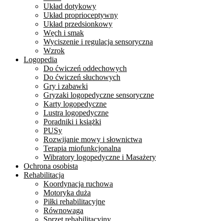
Układ dotykowy
Układ proprioceptywny
Układ przedsionkowy
Węch i smak
Wyciszenie i regulacja sensoryczna
Wzrok
Logopedia
Do ćwiczeń oddechowych
Do ćwiczeń słuchowych
Gry i zabawki
Gryzaki logopedyczne sensoryczne
Karty logopedyczne
Lustra logopedyczne
Poradniki i książki
PUSy
Rozwijanie mowy i słownictwa
Terapia miofunkcjonalna
Wibratory logopedyczne i Masażery
Ochrona osobista
Rehabilitacja
Koordynacja ruchowa
Motoryka duża
Piłki rehabilitacyjne
Równowaga
Sprzęt rehabilitacyjny