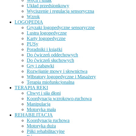
Węch i smak
Układ przedsionkowy
Wyciszenie i regulacja sensoryczna
Wzrok
LOGOPEDIA
Gryzaki logopedyczne sensoryczne
Lustra logopedyczne
Karty logopedyczne
PUSy
Poradniki i książki
Do ćwiczeń oddechowych
Do ćwiczeń słuchowych
Gry i zabawki
Rozwijanie mowy i słownictwa
Wibratory logopedyczne i Masażery
Terapia miofunkcjonalna
TERAPIA RĘKI
Chwyt i siła dłoni
Koordynacja wzrokowo-ruchowa
Manipulacja
Motoryka mała
REHABILITACJA
Koordynacja ruchowa
Motoryka duża
Piłki rehabilitacyjne