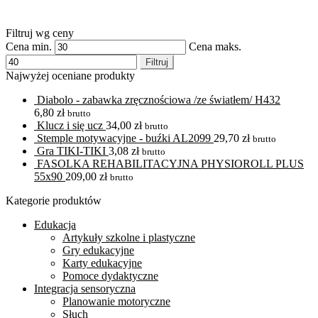
Filtruj wg ceny
Cena min.
Cena maks.
Filtruj
Najwyżej oceniane produkty
Diabolo - zabawka zręcznościowa /ze światłem/ H432
6,80
zł
brutto
Klucz i się ucz
34,00
zł
brutto
Stemple motywacyjne - buźki AL2099
29,70
zł
brutto
Gra TIKI-TIKI
3,08
zł
brutto
FASOLKA REHABILITACYJNA PHYSIOROLL PLUS
55x90
209,00
zł
brutto
Kategorie produktów
Edukacja
Artykuły szkolne i plastyczne
Gry edukacyjne
Karty edukacyjne
Pomoce dydaktyczne
Integracja sensoryczna
Planowanie motoryczne
Słuch