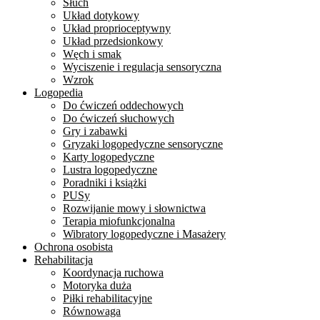
Słuch
Układ dotykowy
Układ proprioceptywny
Układ przedsionkowy
Węch i smak
Wyciszenie i regulacja sensoryczna
Wzrok
Logopedia
Do ćwiczeń oddechowych
Do ćwiczeń słuchowych
Gry i zabawki
Gryzaki logopedyczne sensoryczne
Karty logopedyczne
Lustra logopedyczne
Poradniki i książki
PUSy
Rozwijanie mowy i słownictwa
Terapia miofunkcjonalna
Wibratory logopedyczne i Masażery
Ochrona osobista
Rehabilitacja
Koordynacja ruchowa
Motoryka duża
Piłki rehabilitacyjne
Równowaga