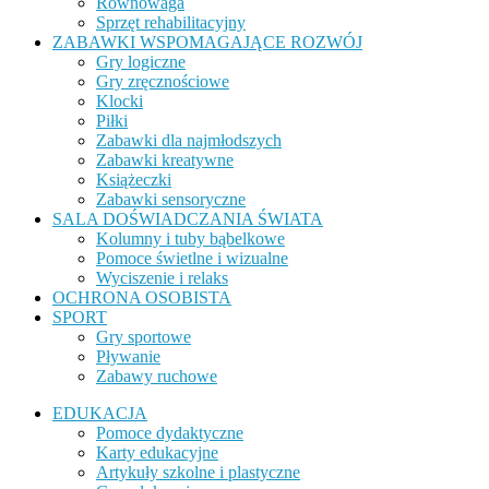
Równowaga
Sprzęt rehabilitacyjny
ZABAWKI WSPOMAGAJĄCE ROZWÓJ
Gry logiczne
Gry zręcznościowe
Klocki
Piłki
Zabawki dla najmłodszych
Zabawki kreatywne
Książeczki
Zabawki sensoryczne
SALA DOŚWIADCZANIA ŚWIATA
Kolumny i tuby bąbelkowe
Pomoce świetlne i wizualne
Wyciszenie i relaks
OCHRONA OSOBISTA
SPORT
Gry sportowe
Pływanie
Zabawy ruchowe
EDUKACJA
Pomoce dydaktyczne
Karty edukacyjne
Artykuły szkolne i plastyczne