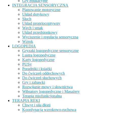
Gry edukacyjne
INTEGRACJA SENSORYCZNA
Planowanie motoryczne
Układ dotykowy
Słuch
Układ proprioceptywny
Węch i smak
Układ przedsionkowy
Wyciszenie i regulacja sensoryczna
Wzrok
LOGOPEDIA
Gryzaki logopedyczne sensoryczne
Lustra logopedyczne
Karty logopedyczne
PUSy
Poradniki i książki
Do ćwiczeń oddechowych
Do ćwiczeń słuchowych
Gry i zabawki
Rozwijanie mowy i słownictwa
Wibratory logopedyczne i Masażery
Terapia miofunkcjonalna
TERAPIA RĘKI
Chwyt i siła dłoni
Koordynacja wzrokowo-ruchowa