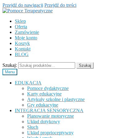
Przejdź do nawigacji
Przejdź do treści
Sklep
Oferta
Zamówienie
Moje konto
Koszyk
Kontakt
BLOG
Szukaj:
Szukaj
Menu
EDUKACJA
Pomoce dydaktyczne
Karty edukacyjne
Artykuły szkolne i plastyczne
Gry edukacyjne
INTEGRACJA SENSORYCZNA
Planowanie motoryczne
Układ dotykowy
Słuch
Układ proprioceptywny