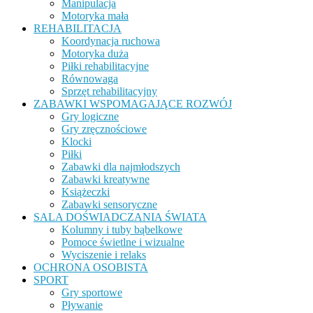
Manipulacja
Motoryka mała
REHABILITACJA
Koordynacja ruchowa
Motoryka duża
Piłki rehabilitacyjne
Równowaga
Sprzęt rehabilitacyjny
ZABAWKI WSPOMAGAJĄCE ROZWÓJ
Gry logiczne
Gry zręcznościowe
Klocki
Piłki
Zabawki dla najmłodszych
Zabawki kreatywne
Książeczki
Zabawki sensoryczne
SALA DOŚWIADCZANIA ŚWIATA
Kolumny i tuby bąbelkowe
Pomoce świetlne i wizualne
Wyciszenie i relaks
OCHRONA OSOBISTA
SPORT
Gry sportowe
Pływanie