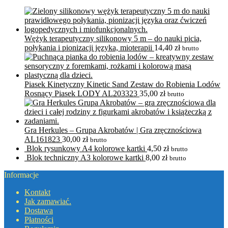
Wężyk terapeutyczny silikonowy 5 m – do nauki picia,
połykania i pionizacji języka, mioterapii
14,40
zł
brutto
Piasek Kinetyczny Kinetic Sand Zestaw do Robienia Lodów
Rosnący Piasek LODY AL203323
35,00
zł
brutto
Gra Herkules – Grupa Akrobatów | Gra zręcznościowa
AL161823
30,00
zł
brutto
Blok rysunkowy A4 kolorowe kartki
4,50
zł
brutto
Blok techniczny A3 kolorowe kartki
8,00
zł
brutto
Informacje
Kontakt
Jak zamawiać.
Dostawa
Płatności