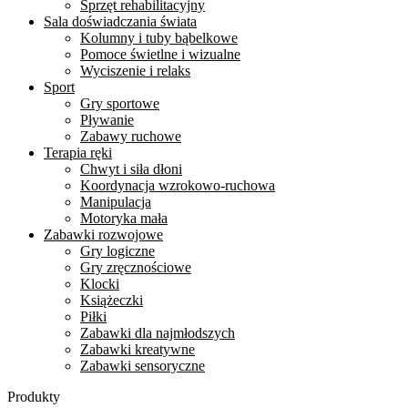
Sprzęt rehabilitacyjny
Sala doświadczania świata
Kolumny i tuby bąbelkowe
Pomoce świetlne i wizualne
Wyciszenie i relaks
Sport
Gry sportowe
Pływanie
Zabawy ruchowe
Terapia ręki
Chwyt i siła dłoni
Koordynacja wzrokowo-ruchowa
Manipulacja
Motoryka mała
Zabawki rozwojowe
Gry logiczne
Gry zręcznościowe
Klocki
Książeczki
Piłki
Zabawki dla najmłodszych
Zabawki kreatywne
Zabawki sensoryczne
Produkty