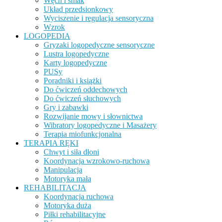
Węch i smak
Układ przedsionkowy
Wyciszenie i regulacja sensoryczna
Wzrok
LOGOPEDIA
Gryzaki logopedyczne sensoryczne
Lustra logopedyczne
Karty logopedyczne
PUSy
Poradniki i książki
Do ćwiczeń oddechowych
Do ćwiczeń słuchowych
Gry i zabawki
Rozwijanie mowy i słownictwa
Wibratory logopedyczne i Masażery
Terapia miofunkcjonalna
TERAPIA RĘKI
Chwyt i siła dłoni
Koordynacja wzrokowo-ruchowa
Manipulacja
Motoryka mała
REHABILITACJA
Koordynacja ruchowa
Motoryka duża
Piłki rehabilitacyjne