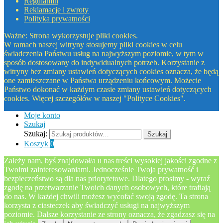
Regulamin
Reklamacje i zwroty
Polityka prywatności
Ważne: Strona wykorzystuje pliki cookies.
W ramach naszej witryny stosujemy pliki cookies w celu
świadczenia Państwu usług na najwyższym poziomie, w tym w
sposób dostosowany do indywidualnych potrzeb. Korzystanie z
witryny bez zmiany ustawień dotyczących cookies oznacza, że będą
one zamieszczane w Państwa urządzeniu końcowym. Możecie
Państwo dokonać w każdym czasie zmiany ustawień dotyczących
cookies. Więcej szczegółów w naszej "Polityce Cookies".
Moje konto
Szukaj
Szukaj:
Szukaj
Koszyk
0
Zależy nam, byś znajdował/a u nas treści wysokiej jakości zgodne z
Twoimi zainteresowaniami. Jednocześnie Twoja prywatność i
bezpieczeństwo są dla nas priorytetowe. Dlatego prosimy - wyraź
zgodę na przetwarzanie Twoich danych osobowych, które trafiają
do nas. W każdej chwili możesz wycofać swoją zgodę. Ta strona
korzysta z ciasteczek aby świadczyć usługi na najwyższym
poziomie. Dalsze korzystanie ze strony oznacza, że zgadzasz się na