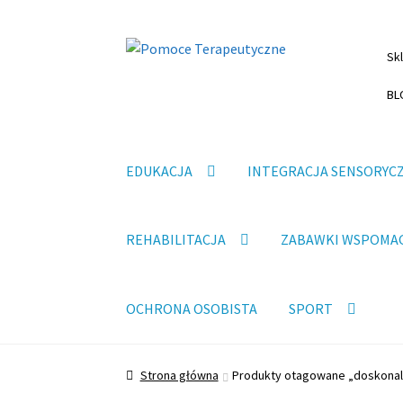
Przejdź
Przejdź
Sk
do
do
nawigacji
treści
BL
EDUKACJA
INTEGRACJA SENSORYC
REHABILITACJA
ZABAWKI WSPOMA
OCHRONA OSOBISTA
SPORT
Strona główna
Produkty otagowane „doskonal