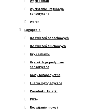
Węch i smak
Wyciszenie i regulacja
sensoryczna
Wzrok
Logopedia
Do ćwiczeń oddechowych
Do ćwiczeń słuchowych
Gry i zabawki
Gryzaki logopedyczne
sensoryczne
Karty logopedyczne
Lustra logopedyczne
Poradniki i książki
PUSy
Rozwijanie mowy i