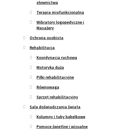
słownictwa
Terapia miofunkcjonalna
Wibratory logopedyczne i
Masażery
Ochrona osobista
Rehabilitacja
Koordynacja ruchowa
Motoryka duża
Piłki rehabilitacyjne
Równowaga
Sprzęt rehabilitacyjny
Sala doświadczania świata
Kolumny i tuby bąbelkowe
Pomoce świetlne i wizualne