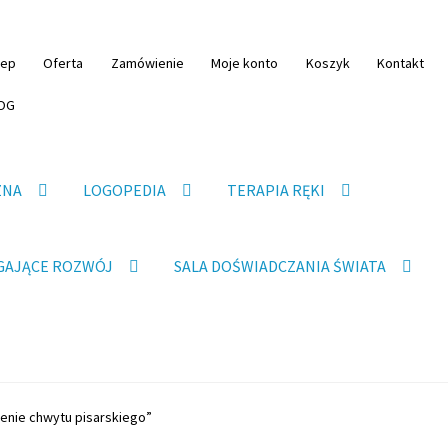
lep
Oferta
Zamówienie
Moje konto
Koszyk
Kontakt
OG
ZNA
LOGOPEDIA
TERAPIA RĘKI
GAJĄCE ROZWÓJ
SALA DOŚWIADCZANIA ŚWIATA
enie chwytu pisarskiego”