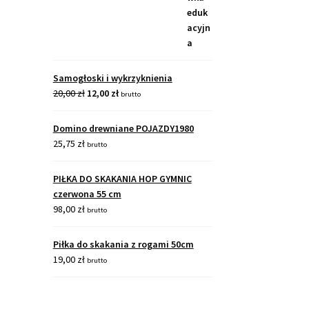
Samogłoski i wykrzyknienia
20,00
zł
12,00
zł
brutto
Domino drewniane POJAZDY1980
25,75
zł
brutto
PIŁKA DO SKAKANIA HOP GYMNIC
czerwona 55 cm
98,00
zł
brutto
Piłka do skakania z rogami 50cm
19,00
zł
brutto