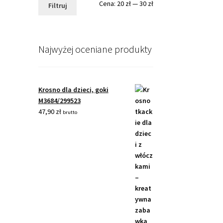
Cena
Cena
Cena:
20 zł
—
30 zł
Filtruj
min.
maks.
Najwyżej oceniane produkty
Krosno dla dzieci, goki
M3684/299523
47,90
zł
brutto