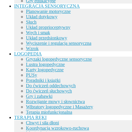
Gry edukacyjne
INTEGRACJA SENSORYCZNA
Planowanie motoryczne
Układ dotykowy
Słuch
Układ proprioceptywny
Węch i smak
Układ przedsionkowy
Wyciszenie i regulacja sensoryczna
Wzrok
LOGOPEDIA
Gryzaki logopedyczne sensoryczne
Lustra logopedyczne
Karty logopedyczne
PUSy
Poradniki i książki
Do ćwiczeń oddechowych
Do ćwiczeń słuchowych
Gry i zabawki
Rozwijanie mowy i słownictwa
Wibratory logopedyczne i Masażery
Terapia miofunkcjonalna
TERAPIA RĘKI
Chwyt i siła dłoni
Koordynacja wzrokowo-ruchowa