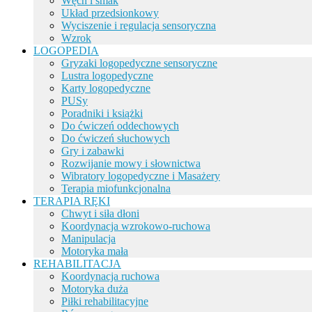
Węch i smak
Układ przedsionkowy
Wyciszenie i regulacja sensoryczna
Wzrok
LOGOPEDIA
Gryzaki logopedyczne sensoryczne
Lustra logopedyczne
Karty logopedyczne
PUSy
Poradniki i książki
Do ćwiczeń oddechowych
Do ćwiczeń słuchowych
Gry i zabawki
Rozwijanie mowy i słownictwa
Wibratory logopedyczne i Masażery
Terapia miofunkcjonalna
TERAPIA RĘKI
Chwyt i siła dłoni
Koordynacja wzrokowo-ruchowa
Manipulacja
Motoryka mała
REHABILITACJA
Koordynacja ruchowa
Motoryka duża
Piłki rehabilitacyjne