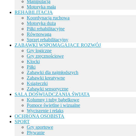
Manipulacja
Motoryka mała
REHABILITACJA
Koordynacja ruchowa
Motoryka duża
Piłki rehabilitacyjne
Równowaga
Sprzęt rehabilitacyjny
ZABAWKI WSPOMAGAJĄCE ROZWÓJ
Gry logiczne
Gry zręcznościowe
Klocki
Piłki
Zabawki dla najmłodszych
Zabawki kreatywne
Książeczki
Zabawki sensoryczne
SALA DOŚWIADCZANIA ŚWIATA
Kolumny i tuby bąbelkowe
Pomoce świetlne i wizualne
Wyciszenie i relaks
OCHRONA OSOBISTA
SPORT
Gry sportowe
Pływanie