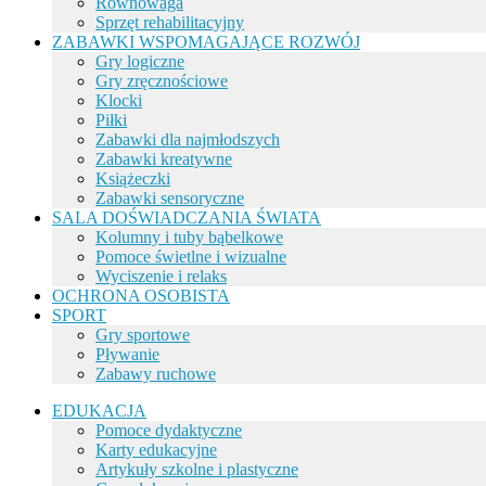
Równowaga
Sprzęt rehabilitacyjny
ZABAWKI WSPOMAGAJĄCE ROZWÓJ
Gry logiczne
Gry zręcznościowe
Klocki
Piłki
Zabawki dla najmłodszych
Zabawki kreatywne
Książeczki
Zabawki sensoryczne
SALA DOŚWIADCZANIA ŚWIATA
Kolumny i tuby bąbelkowe
Pomoce świetlne i wizualne
Wyciszenie i relaks
OCHRONA OSOBISTA
SPORT
Gry sportowe
Pływanie
Zabawy ruchowe
EDUKACJA
Pomoce dydaktyczne
Karty edukacyjne
Artykuły szkolne i plastyczne