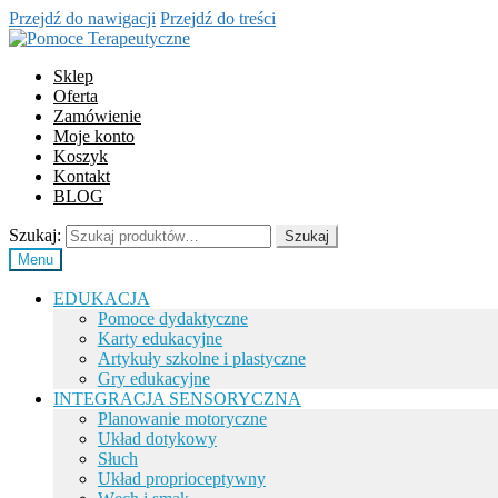
Przejdź do nawigacji
Przejdź do treści
Sklep
Oferta
Zamówienie
Moje konto
Koszyk
Kontakt
BLOG
Szukaj:
Szukaj
Menu
EDUKACJA
Pomoce dydaktyczne
Karty edukacyjne
Artykuły szkolne i plastyczne
Gry edukacyjne
INTEGRACJA SENSORYCZNA
Planowanie motoryczne
Układ dotykowy
Słuch
Układ proprioceptywny