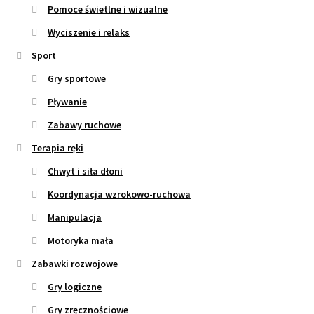
Pomoce świetlne i wizualne
Wyciszenie i relaks
Sport
Gry sportowe
Pływanie
Zabawy ruchowe
Terapia ręki
Chwyt i siła dłoni
Koordynacja wzrokowo-ruchowa
Manipulacja
Motoryka mała
Zabawki rozwojowe
Gry logiczne
Gry zręcznościowe