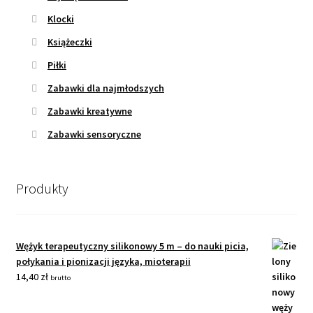
Klocki
Książeczki
Piłki
Zabawki dla najmłodszych
Zabawki kreatywne
Zabawki sensoryczne
Produkty
Wężyk terapeutyczny silikonowy 5 m – do nauki picia,
połykania i pionizacji języka, mioterapii
14,40
zł
brutto