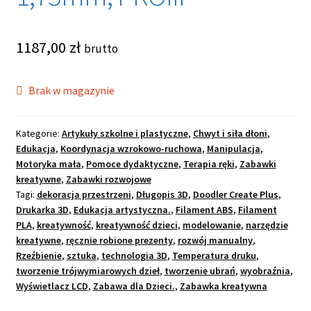
potom
OCHRONA OSOBISTA
1187,00
zł
Rozwiń
brutto
SPORT
menu
potom
Brak w magazynie
Kategorie:
Artykuły szkolne i plastyczne
,
Chwyt i siła dłoni
,
Edukacja
,
Koordynacja wzrokowo-ruchowa
,
Manipulacja
,
Motoryka mała
,
Pomoce dydaktyczne
,
Terapia ręki
,
Zabawki
kreatywne
,
Zabawki rozwojowe
Tagi:
dekoracja przestrzeni
,
Długopis 3D
,
Doodler Create Plus
,
Drukarka 3D
,
Edukacja artystyczna.
,
Filament ABS
,
Filament
PLA
,
kreatywność
,
kreatywność dzieci
,
modelowanie
,
narzędzie
kreatywne
,
ręcznie robione prezenty
,
rozwój manualny
,
Rzeźbienie
,
sztuka
,
technologia 3D
,
Temperatura druku
,
tworzenie trójwymiarowych dzieł
,
tworzenie ubrań
,
wyobraźnia
,
Wyświetlacz LCD
,
Zabawa dla Dzieci.
,
Zabawka kreatywna