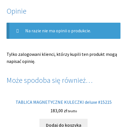
Opinie
Na razie nie ma opinii o produkcie.
Tylko zalogowani klienci, którzy kupili ten produkt mogą
napisać opinię.
Może spodoba się również…
TABLICA MAGNETYCZNE KULECZKI deluxe #15215
183,00
zł
brutto
Dodaj do koszyka