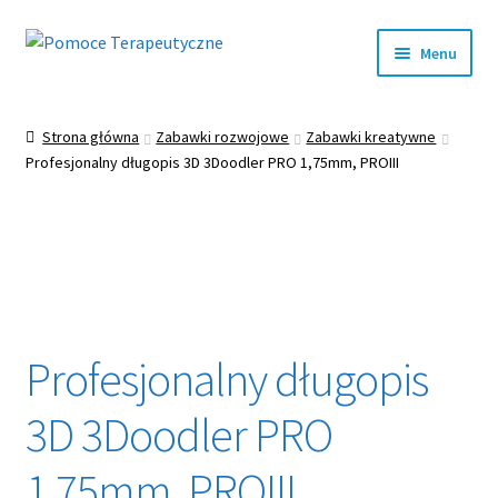
Przejdź
Przejdź
Menu
do
do
nawigacji
treści
Rozwiń
EDUKACJA
menu
Strona główna
Zabawki rozwojowe
Zabawki kreatywne
potom
Rozwiń
Profesjonalny długopis 3D 3Doodler PRO 1,75mm, PROIII
INTEGRACJA SENSORYCZNA
menu
potom
Rozwiń
LOGOPEDIA
menu
potom
Rozwiń
TERAPIA RĘKI
menu
potom
Rozwiń
REHABILITACJA
Profesjonalny długopis
menu
potom
Rozwiń
ZABAWKI WSPOMAGAJĄCE ROZWÓJ
3D 3Doodler PRO
menu
potom
Rozwiń
SALA DOŚWIADCZANIA ŚWIATA
1,75mm, PROIII
menu