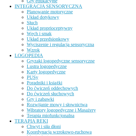
Gry edukacyjne
INTEGRACJA SENSORYCZNA
Planowanie motoryczne
Układ dotykowy
Słuch
Układ proprioceptywny
Węch i smak
Układ przedsionkowy
Wyciszenie i regulacja sensoryczna
Wzrok
LOGOPEDIA
Gryzaki logopedyczne sensoryczne
Lustra logopedyczne
Karty logopedyczne
PUSy
Poradniki i książki
Do ćwiczeń oddechowych
Do ćwiczeń słuchowych
Gry i zabawki
Rozwijanie mowy i słownictwa
Wibratory logopedyczne i Masażery
Terapia miofunkcjonalna
TERAPIA RĘKI
Chwyt i siła dłoni
Koordynacja wzrokowo-ruchowa