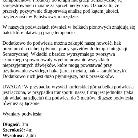
zarejestrowane i uznane za sprzęt medyczny. Oznacza to, że
przeszły pozytywnie długotrwałą analizę pod kątem jakości,
użyteczności w Państwowym urzędzie.
W naszych podwiesiach również w belkach pionowych znajdują się
haki. które ułatwiają pracę terapeucie.
Dodatkowo do podwiesia można zakupić naszą nowość, hak
premium dla cichej i płynnej pracy sprzętów do terapii Integracji
Sensorycznej. Wkładki z bardzo wytrzymałego tworzywa
sztucznego spowodowały wyeliminowanie wszystkich
nieprzyjemnych dźwięków, które mogą powstawać przy
użytkowaniu zwykłego haka (tarcia metalu, hak – karabińczyk).
Dodatkowo ruch jest dużo płynniejszy, brak przeskoków.
UWAGA! W przypadku wysyłki kurierskiej górna belka podwiesia
jest łączona, w przypadku transportu naszą firmą jest jednolita (taka
jak widać na zdjęciu) dla podwiesi do 3 metrów, dłuższe podwiesia
również są łączone.
Wymiary podwiesia:
Długość:
3m
Szerokość:
4m
Wysokość:
2,4m