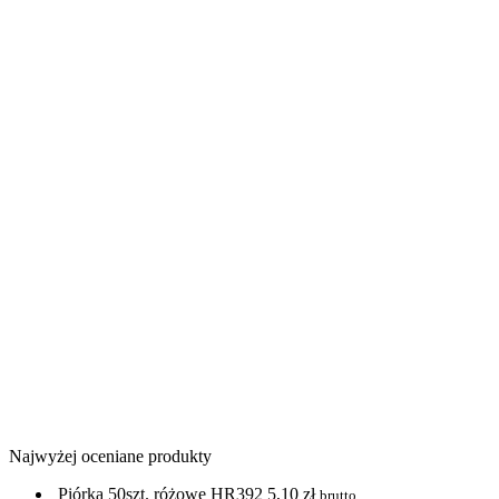
Najwyżej oceniane produkty
Piórka 50szt. różowe HR392
5,10
zł
brutto