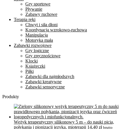
Gry sportowe
Pływanie
Zabawy ruchowe
Terapia ręki
Chwyt i siła dłoni
Koordynacja wzrokowo-ruchowa
Manipulacja
Motoryka mała
Zabawki rozwojowe
Gry logiczne
Gry zręcznościowe
Klocki
Książeczki
Piłki
Zabawki dla najmłodszych
Zabawki kreatywne
Zabawki sensoryczne
Produkty
Wężyk terapeutyczny silikonowy 5 m – do nauki picia,
połykania i pionizacji języka, mioterapii
14,40
zł
brutto