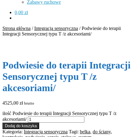
Zabawy ruchowe
0,00
zł
Strona główna
/
Integracja sensoryczna
/
Podwiesie do terapii
Integracji Sensorycznej typu T /z akcesoriami/
Podwiesie do terapii Integracji
Sensorycznej typu T /z
akcesoriami/
4525,00
zł
brutto
ilość Podwiesie do terapii Integracji Sensorycznej typu T /z
akcesoriami/
Dodaj do koszyka
Kategoria:
Integracja sensoryczna
Tagi:
belka
,
do ściany
,