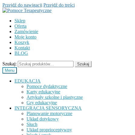
Przejdź do nawigacji
Przejdź do treści
Sklep
Oferta
Zamówienie
Moje konto
Koszyk
Kontakt
BLOG
Szukaj:
Szukaj
Menu
EDUKACJA
Pomoce dydaktyczne
Karty edukacyjne
Artykuły szkolne i plastyczne
Gry edukacyjne
INTEGRACJA SENSORYCZNA
Planowanie motoryczne
Układ dotykowy
Słuch
Układ proprioceptywny