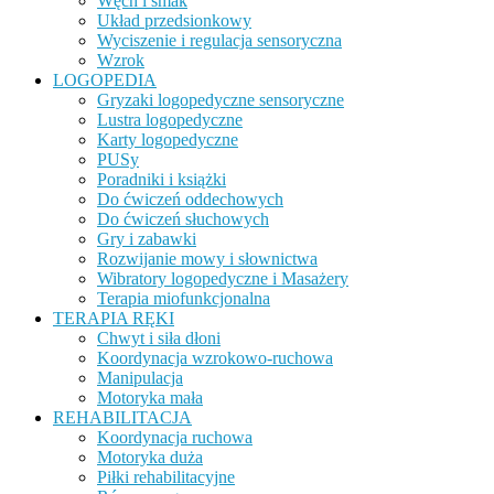
Węch i smak
Układ przedsionkowy
Wyciszenie i regulacja sensoryczna
Wzrok
LOGOPEDIA
Gryzaki logopedyczne sensoryczne
Lustra logopedyczne
Karty logopedyczne
PUSy
Poradniki i książki
Do ćwiczeń oddechowych
Do ćwiczeń słuchowych
Gry i zabawki
Rozwijanie mowy i słownictwa
Wibratory logopedyczne i Masażery
Terapia miofunkcjonalna
TERAPIA RĘKI
Chwyt i siła dłoni
Koordynacja wzrokowo-ruchowa
Manipulacja
Motoryka mała
REHABILITACJA
Koordynacja ruchowa
Motoryka duża
Piłki rehabilitacyjne