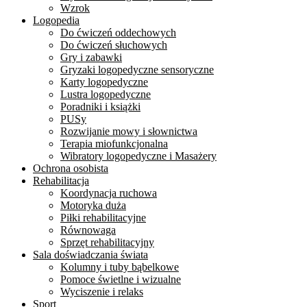
Wzrok
Logopedia
Do ćwiczeń oddechowych
Do ćwiczeń słuchowych
Gry i zabawki
Gryzaki logopedyczne sensoryczne
Karty logopedyczne
Lustra logopedyczne
Poradniki i książki
PUSy
Rozwijanie mowy i słownictwa
Terapia miofunkcjonalna
Wibratory logopedyczne i Masażery
Ochrona osobista
Rehabilitacja
Koordynacja ruchowa
Motoryka duża
Piłki rehabilitacyjne
Równowaga
Sprzęt rehabilitacyjny
Sala doświadczania świata
Kolumny i tuby bąbelkowe
Pomoce świetlne i wizualne
Wyciszenie i relaks
Sport