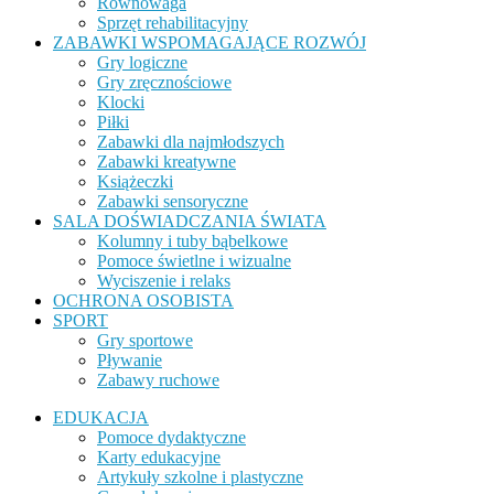
Równowaga
Sprzęt rehabilitacyjny
ZABAWKI WSPOMAGAJĄCE ROZWÓJ
Gry logiczne
Gry zręcznościowe
Klocki
Piłki
Zabawki dla najmłodszych
Zabawki kreatywne
Książeczki
Zabawki sensoryczne
SALA DOŚWIADCZANIA ŚWIATA
Kolumny i tuby bąbelkowe
Pomoce świetlne i wizualne
Wyciszenie i relaks
OCHRONA OSOBISTA
SPORT
Gry sportowe
Pływanie
Zabawy ruchowe
EDUKACJA
Pomoce dydaktyczne
Karty edukacyjne
Artykuły szkolne i plastyczne