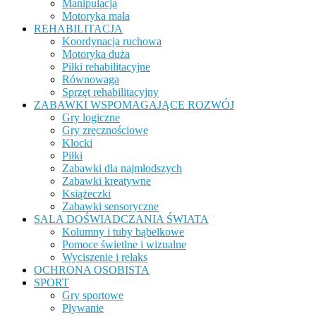
Manipulacja
Motoryka mała
REHABILITACJA
Koordynacja ruchowa
Motoryka duża
Piłki rehabilitacyjne
Równowaga
Sprzęt rehabilitacyjny
ZABAWKI WSPOMAGAJĄCE ROZWÓJ
Gry logiczne
Gry zręcznościowe
Klocki
Piłki
Zabawki dla najmłodszych
Zabawki kreatywne
Książeczki
Zabawki sensoryczne
SALA DOŚWIADCZANIA ŚWIATA
Kolumny i tuby bąbelkowe
Pomoce świetlne i wizualne
Wyciszenie i relaks
OCHRONA OSOBISTA
SPORT
Gry sportowe
Pływanie