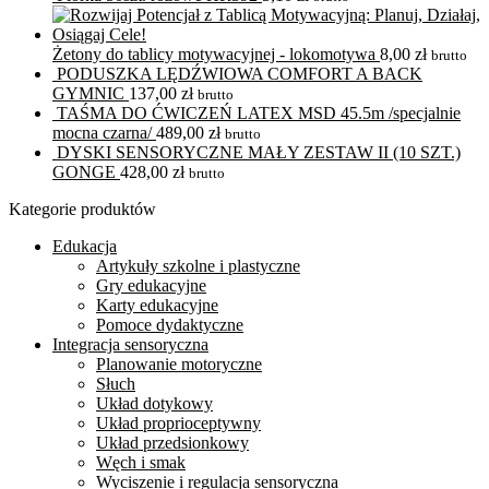
Żetony do tablicy motywacyjnej - lokomotywa
8,00
zł
brutto
PODUSZKA LĘDŹWIOWA COMFORT A BACK
GYMNIC
137,00
zł
brutto
TAŚMA DO ĆWICZEŃ LATEX MSD 45.5m /specjalnie
mocna czarna/
489,00
zł
brutto
DYSKI SENSORYCZNE MAŁY ZESTAW II (10 SZT.)
GONGE
428,00
zł
brutto
Kategorie produktów
Edukacja
Artykuły szkolne i plastyczne
Gry edukacyjne
Karty edukacyjne
Pomoce dydaktyczne
Integracja sensoryczna
Planowanie motoryczne
Słuch
Układ dotykowy
Układ proprioceptywny
Układ przedsionkowy
Węch i smak
Wyciszenie i regulacja sensoryczna