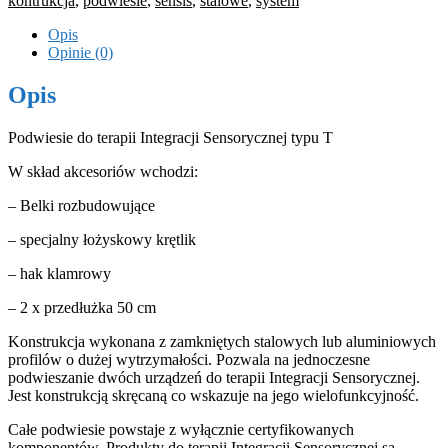
kontrukcja
,
podwiesie
,
sensis
,
stalowe
,
system
Opis
Opinie (0)
Opis
Podwiesie do terapii Integracji Sensorycznej typu T
W skład akcesoriów wchodzi:
– Belki rozbudowujące
– specjalny łożyskowy krętlik
– hak klamrowy
– 2 x przedłużka 50 cm
Konstrukcja wykonana z zamkniętych stalowych lub aluminiowych
profilów o dużej wytrzymałości. Pozwala na jednoczesne
podwieszanie dwóch urządzeń do terapii Integracji Sensorycznej.
Jest konstrukcją skręcaną co wskazuje na jego wielofunkcyjność.
Całe podwiesie powstaje z wyłącznie certyfikowanych
komponentów. Produkty do terapii Integracji Sensorycznej są