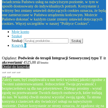
świadczenia Państwu usług na najwyższym poziomie, w tym w
sposób dostosowany do indywidualnych potrzeb. Korzystanie z
witryny bez zmiany ustawień dotyczących cookies oznacza, że będą
one zamieszczane w Państwa urządzeniu końcowym. Możecie
Państwo dokonać w każdym czasie zmiany ustawień dotyczących
cookies. Więcej szczegółów w naszej "Polityce Cookies".
Moje konto
Szukaj
Szukaj:
Szukaj
Koszyk
0
Oglądasz:
Podwiesie do terapii Integracji Sensorycznej typu T /z
akcesoriami/
4525,00
zł
brutto
Dodaj do koszyka
Zależy nam, byś znajdował/a u nas treści wysokiej jakości zgodne z
Twoimi zainteresowaniami. Jednocześnie Twoja prywatność i
bezpieczeństwo są dla nas priorytetowe. Dlatego prosimy - wyraź
zgodę na przetwarzanie Twoich danych osobowych, które trafiają
do nas. W każdej chwili możesz wycofać swoją zgodę. Ta strona
korzysta z ciasteczek aby świadczyć usługi na najwyższym
poziomie. Dalsze korzystanie ze strony oznacza, że zgadzasz się na