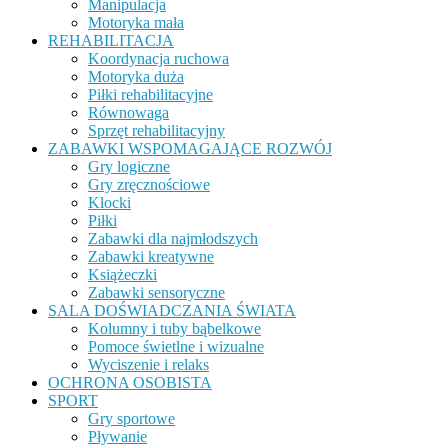
Manipulacja
Motoryka mała
REHABILITACJA
Koordynacja ruchowa
Motoryka duża
Piłki rehabilitacyjne
Równowaga
Sprzęt rehabilitacyjny
ZABAWKI WSPOMAGAJĄCE ROZWÓJ
Gry logiczne
Gry zręcznościowe
Klocki
Piłki
Zabawki dla najmłodszych
Zabawki kreatywne
Książeczki
Zabawki sensoryczne
SALA DOŚWIADCZANIA ŚWIATA
Kolumny i tuby bąbelkowe
Pomoce świetlne i wizualne
Wyciszenie i relaks
OCHRONA OSOBISTA
SPORT
Gry sportowe
Pływanie