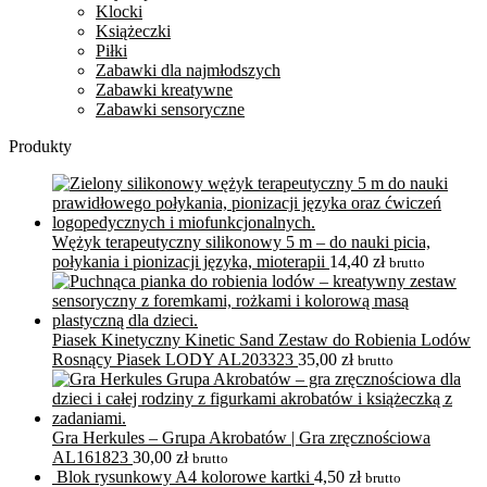
Klocki
Książeczki
Piłki
Zabawki dla najmłodszych
Zabawki kreatywne
Zabawki sensoryczne
Produkty
Wężyk terapeutyczny silikonowy 5 m – do nauki picia,
połykania i pionizacji języka, mioterapii
14,40
zł
brutto
Piasek Kinetyczny Kinetic Sand Zestaw do Robienia Lodów
Rosnący Piasek LODY AL203323
35,00
zł
brutto
Gra Herkules – Grupa Akrobatów | Gra zręcznościowa
AL161823
30,00
zł
brutto
Blok rysunkowy A4 kolorowe kartki
4,50
zł
brutto