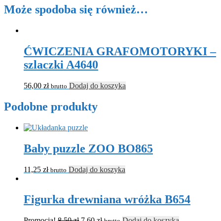
Może spodoba się również…
ĆWICZENIA GRAFOMOTORYKI –
szlaczki A4640
56,00
zł
Dodaj do koszyka
brutto
Podobne produkty
Baby puzzle ZOO BO865
11,25
zł
Dodaj do koszyka
brutto
Figurka drewniana wróżka B654
Promocja!
8,50
zł
7,60
zł
Dodaj do koszyka
brutto