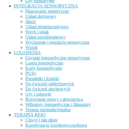
Gry edukacyjne
INTEGRACJA SENSORYCZNA
Planowanie motoryczne
Układ dotykowy
Słuch
Układ proprioceptywny
Węch i smak
Układ przedsionkowy
Wyciszenie i regulacja sensoryczna
Wzrok
LOGOPEDIA
Gryzaki logopedyczne sensoryczne
Lustra logopedyczne
Karty logopedyczne
PUSy
Poradniki i książki
Do ćwiczeń oddechowych
Do ćwiczeń słuchowych
Gry i zabawki
Rozwijanie mowy i słownictwa
Wibratory logopedyczne i Masażery
Terapia miofunkcjonalna
TERAPIA RĘKI
Chwyt i siła dłoni
Koordynacja wzrokowo-ruchowa