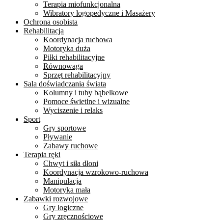
Terapia miofunkcjonalna
Wibratory logopedyczne i Masażery
Ochrona osobista
Rehabilitacja
Koordynacja ruchowa
Motoryka duża
Piłki rehabilitacyjne
Równowaga
Sprzęt rehabilitacyjny
Sala doświadczania świata
Kolumny i tuby bąbelkowe
Pomoce świetlne i wizualne
Wyciszenie i relaks
Sport
Gry sportowe
Pływanie
Zabawy ruchowe
Terapia ręki
Chwyt i siła dłoni
Koordynacja wzrokowo-ruchowa
Manipulacja
Motoryka mała
Zabawki rozwojowe
Gry logiczne
Gry zręcznościowe