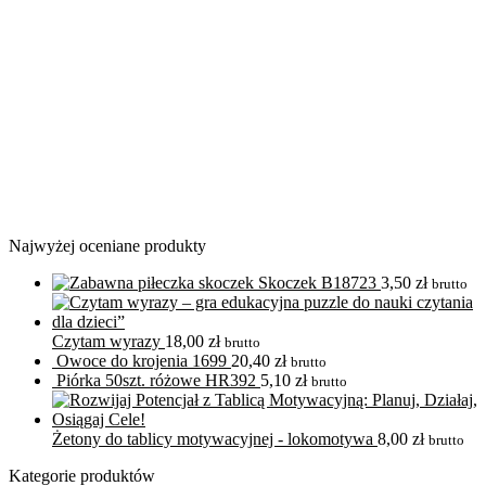
Najwyżej oceniane produkty
Skoczek B18723
3,50
zł
brutto
Czytam wyrazy
18,00
zł
brutto
Owoce do krojenia 1699
20,40
zł
brutto
Piórka 50szt. różowe HR392
5,10
zł
brutto
Żetony do tablicy motywacyjnej - lokomotywa
8,00
zł
brutto
Kategorie produktów