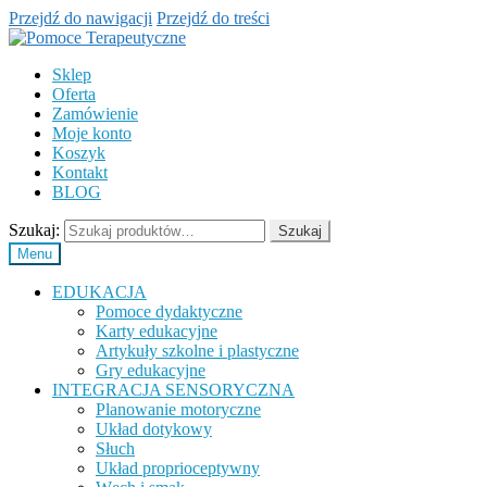
Przejdź do nawigacji
Przejdź do treści
Sklep
Oferta
Zamówienie
Moje konto
Koszyk
Kontakt
BLOG
Szukaj:
Szukaj
Menu
EDUKACJA
Pomoce dydaktyczne
Karty edukacyjne
Artykuły szkolne i plastyczne
Gry edukacyjne
INTEGRACJA SENSORYCZNA
Planowanie motoryczne
Układ dotykowy
Słuch
Układ proprioceptywny