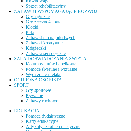
Równowaga
Sprzęt rehabilitacyjny
ZABAWKI WSPOMAGAJĄCE ROZWÓJ
Gry logiczne
Gry zręcznościowe
Klocki
Piłki
Zabawki dla najmłodszych
Zabawki kreatywne
Książeczki
Zabawki sensoryczne
SALA DOŚWIADCZANIA ŚWIATA
Kolumny i tuby bąbelkowe
Pomoce świetlne i wizualne
Wyciszenie i relaks
OCHRONA OSOBISTA
SPORT
Gry sportowe
Pływanie
Zabawy ruchowe
EDUKACJA
Pomoce dydaktyczne
Karty edukacyjne
Artykuły szkolne i plastyczne