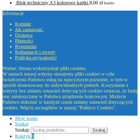
Blok techniczny A3 kolorowe kartki
8,00
zł
brutto
Informacje
Kontakt
Jak zamawiać.
Dostawa
Płatności
Regulamin
Reklamacje i zwroty
Polityka prywatności
Ważne: Strona wykorzystuje pliki cookies.
W ramach naszej witryny stosujemy pliki cookies w celu
świadczenia Państwu usług na najwyższym poziomie, w tym w
sposób dostosowany do indywidualnych potrzeb. Korzystanie z
witryny bez zmiany ustawień dotyczących cookies oznacza, że będą
one zamieszczane w Państwa urządzeniu końcowym. Możecie
Państwo dokonać w każdym czasie zmiany ustawień dotyczących
cookies. Więcej szczegółów w naszej "Polityce Cookies".
Moje konto
Szukaj
Szukaj:
Szukaj
Koszyk
0