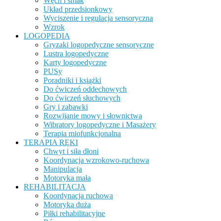
Węch i smak
Układ przedsionkowy
Wyciszenie i regulacja sensoryczna
Wzrok
LOGOPEDIA
Gryzaki logopedyczne sensoryczne
Lustra logopedyczne
Karty logopedyczne
PUSy
Poradniki i książki
Do ćwiczeń oddechowych
Do ćwiczeń słuchowych
Gry i zabawki
Rozwijanie mowy i słownictwa
Wibratory logopedyczne i Masażery
Terapia miofunkcjonalna
TERAPIA RĘKI
Chwyt i siła dłoni
Koordynacja wzrokowo-ruchowa
Manipulacja
Motoryka mała
REHABILITACJA
Koordynacja ruchowa
Motoryka duża
Piłki rehabilitacyjne