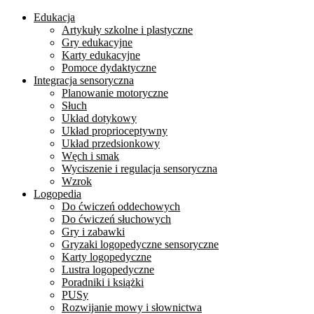
Edukacja
Artykuły szkolne i plastyczne
Gry edukacyjne
Karty edukacyjne
Pomoce dydaktyczne
Integracja sensoryczna
Planowanie motoryczne
Słuch
Układ dotykowy
Układ proprioceptywny
Układ przedsionkowy
Węch i smak
Wyciszenie i regulacja sensoryczna
Wzrok
Logopedia
Do ćwiczeń oddechowych
Do ćwiczeń słuchowych
Gry i zabawki
Gryzaki logopedyczne sensoryczne
Karty logopedyczne
Lustra logopedyczne
Poradniki i książki
PUSy
Rozwijanie mowy i słownictwa