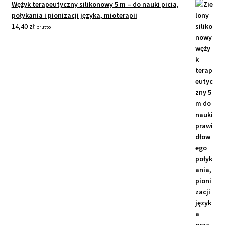
Wężyk terapeutyczny silikonowy 5 m – do nauki picia,
połykania i pionizacji języka, mioterapii
14,40
zł
brutto