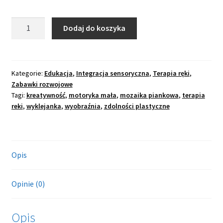
potom
OCHRONA OSOBISTA
ilość
Dodaj do koszyka
Rozwiń
Mozaika
SPORT
menu
piankowa
potom
naklejanka
Kategorie:
Edukacja
,
Integracja sensoryczna
,
Terapia ręki
,
Zabawki rozwojowe
Tagi:
kreatywność
,
motoryka mała
,
mozaika piankowa
,
terapia
reki
,
wyklejanka
,
wyobraźnia
,
zdolności plastyczne
Opis
Opinie (0)
Opis