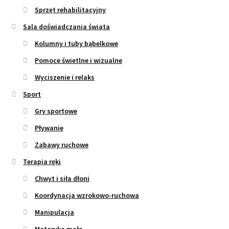
Sprzęt rehabilitacyjny
Sala doświadczania świata
Kolumny i tuby bąbelkowe
Pomoce świetlne i wizualne
Wyciszenie i relaks
Sport
Gry sportowe
Pływanie
Zabawy ruchowe
Terapia ręki
Chwyt i siła dłoni
Koordynacja wzrokowo-ruchowa
Manipulacja
Motoryka mała