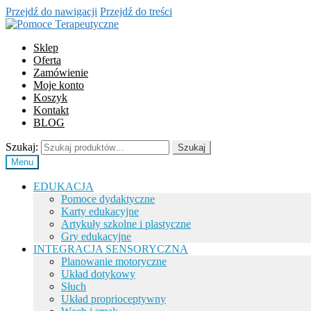
Przejdź do nawigacji
Przejdź do treści
Sklep
Oferta
Zamówienie
Moje konto
Koszyk
Kontakt
BLOG
Szukaj:
Szukaj
Menu
EDUKACJA
Pomoce dydaktyczne
Karty edukacyjne
Artykuły szkolne i plastyczne
Gry edukacyjne
INTEGRACJA SENSORYCZNA
Planowanie motoryczne
Układ dotykowy
Słuch
Układ proprioceptywny