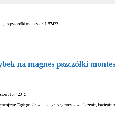
agnes pszczółki montessori I157423
ybek na magnes pszczółki montes
ssori I157423
rozwojowe
Tagi:
gra drewniana
,
gra zręcznościowa
,
liczenie
,
łowienie 