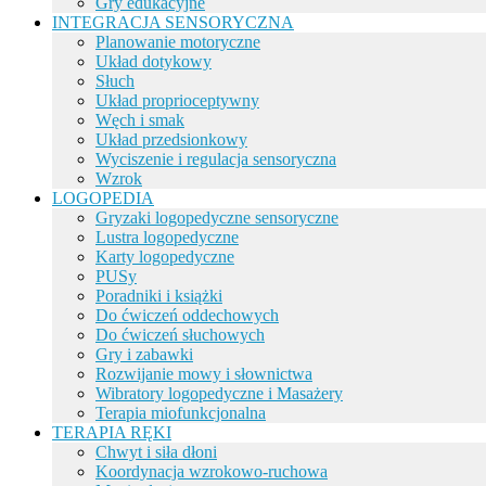
Gry edukacyjne
INTEGRACJA SENSORYCZNA
Planowanie motoryczne
Układ dotykowy
Słuch
Układ proprioceptywny
Węch i smak
Układ przedsionkowy
Wyciszenie i regulacja sensoryczna
Wzrok
LOGOPEDIA
Gryzaki logopedyczne sensoryczne
Lustra logopedyczne
Karty logopedyczne
PUSy
Poradniki i książki
Do ćwiczeń oddechowych
Do ćwiczeń słuchowych
Gry i zabawki
Rozwijanie mowy i słownictwa
Wibratory logopedyczne i Masażery
Terapia miofunkcjonalna
TERAPIA RĘKI
Chwyt i siła dłoni
Koordynacja wzrokowo-ruchowa