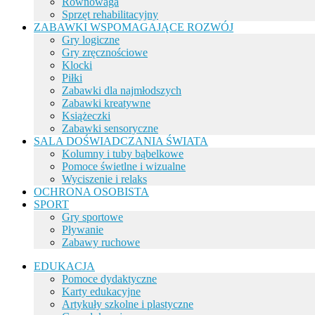
Równowaga
Sprzęt rehabilitacyjny
ZABAWKI WSPOMAGAJĄCE ROZWÓJ
Gry logiczne
Gry zręcznościowe
Klocki
Piłki
Zabawki dla najmłodszych
Zabawki kreatywne
Książeczki
Zabawki sensoryczne
SALA DOŚWIADCZANIA ŚWIATA
Kolumny i tuby bąbelkowe
Pomoce świetlne i wizualne
Wyciszenie i relaks
OCHRONA OSOBISTA
SPORT
Gry sportowe
Pływanie
Zabawy ruchowe
EDUKACJA
Pomoce dydaktyczne
Karty edukacyjne
Artykuły szkolne i plastyczne