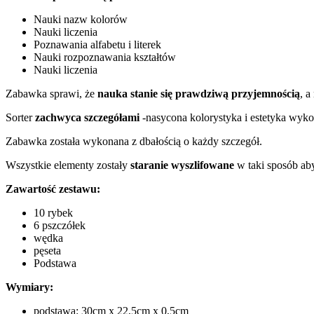
Nauki nazw kolorów
Nauki liczenia
Poznawania alfabetu i literek
Nauki rozpoznawania kształtów
Nauki liczenia
Zabawka sprawi, że
nauka stanie się prawdziwą przyjemnością
, a
Sorter
zachwyca szczegółami
-nasycona kolorystyka i estetyka wyko
Zabawka została wykonana z dbałością o każdy szczegół.
Wszystkie elementy zostały
staranie wyszlifowane
w taki sposób aby
Zawartość zestawu:
10 rybek
6 pszczółek
wędka
pęseta
Podstawa
Wymiary:
podstawa: 30cm x 22,5cm x 0,5cm