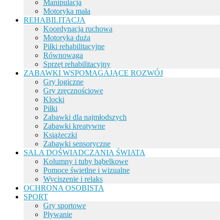
Manipulacja
Motoryka mała
REHABILITACJA
Koordynacja ruchowa
Motoryka duża
Piłki rehabilitacyjne
Równowaga
Sprzęt rehabilitacyjny
ZABAWKI WSPOMAGAJĄCE ROZWÓJ
Gry logiczne
Gry zręcznościowe
Klocki
Piłki
Zabawki dla najmłodszych
Zabawki kreatywne
Książeczki
Zabawki sensoryczne
SALA DOŚWIADCZANIA ŚWIATA
Kolumny i tuby bąbelkowe
Pomoce świetlne i wizualne
Wyciszenie i relaks
OCHRONA OSOBISTA
SPORT
Gry sportowe
Pływanie