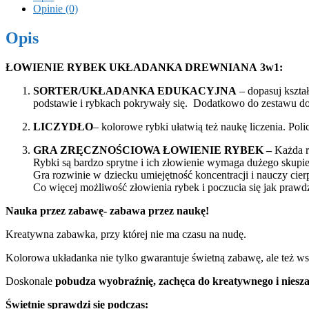
Opinie (0)
Opis
ŁOWIENIE RYBEK UKŁADANKA DREWNIANA
3w1:
SORTER/UKŁADANKA EDUKACYJNA
– dopasuj kształ
podstawie i rybkach pokrywały się. Dodatkowo do zestawu doł
LICZYDŁO
– kolorowe rybki ułatwią też naukę liczenia. Poli
GRA ZRĘCZNOŚCIOWA ŁOWIENIE RYBEK –
Każda r
Rybki są bardzo sprytne i ich złowienie wymaga dużego skupie
Gra rozwinie w dziecku umiejętność koncentracji i nauczy cier
Co więcej możliwość złowienia rybek i poczucia się jak praw
Nauka przez zabawę- zabawa przez naukę!
Kreatywna zabawka, przy której nie ma czasu na nudę.
Kolorowa układanka nie tylko gwarantuje świetną zabawę, ale też w
Doskonale
pobudza wyobraźnię, zachęca do kreatywnego i niesz
Świetnie sprawdzi się podczas: