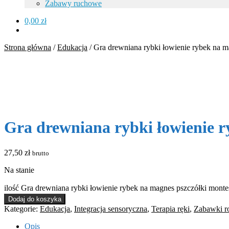
Zabawy ruchowe
0,00
zł
Strona główna
/
Edukacja
/
Gra drewniana rybki łowienie rybek na m
Gra drewniana rybki łowienie r
27,50
zł
brutto
Na stanie
ilość Gra drewniana rybki łowienie rybek na magnes pszczółki monte
Dodaj do koszyka
Kategorie:
Edukacja
,
Integracja sensoryczna
,
Terapia ręki
,
Zabawki 
Opis