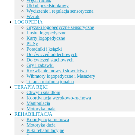
Węch i smak
Układ przedsionkowy
Wyciszenie i regulacja sensoryczna
Wzrok
LOGOPEDIA
Gryzaki logopedyczne sensoryczne
Lustra logopedyczne
Karty logopedyczne
PUSy
Poradniki i książki
Do ćwiczeń oddechowych
Do ćwiczeń słuchowych
Gry i zabawki
Rozwijanie mowy i słownictwa
Wibratory logopedyczne i Masażery
Terapia miofunkcjonalna
TERAPIA RĘKI
Chwyt i siła dłoni
Koordynacja wzrokowo-ruchowa
Manipulacja
Motoryka mała
REHABILITACJA
Koordynacja ruchowa
Motoryka duża
Piłki rehabilitacyjne