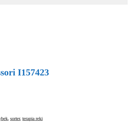
sori I157423
rybek
,
sorter
,
terapia reki