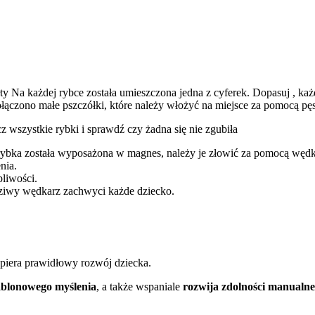
ty Na każdej rybce została umieszczona jedna z cyferek. Dopasuj , ka
ączono małe pszczółki, które należy włożyć na miejsce za pomocą pę
cz wszystkie rybki i sprawdź czy żadna się nie zgubiła
ybka została wyposażona w magnes, należy je złowić za pomocą wędki d
nia.
pliwości.
dziwy wędkarz zachwyci każde dziecko.
spiera prawidłowy rozwój dziecka.
ablonowego myślenia
, a także wspaniale
rozwija zdolności manualne