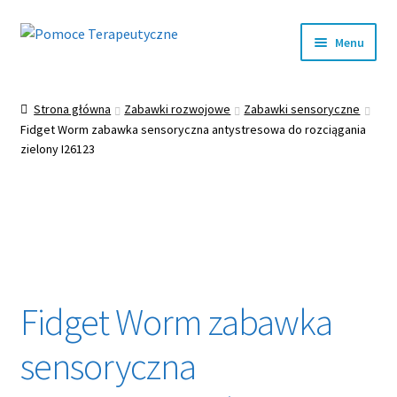
Przejdź
Przejdź
Menu
do
do
nawigacji
treści
Rozwiń
EDUKACJA
menu
Strona główna
Zabawki rozwojowe
Zabawki sensoryczne
potom
Rozwiń
Fidget Worm zabawka sensoryczna antystresowa do rozciągania
INTEGRACJA SENSORYCZNA
menu
zielony I26123
potom
Rozwiń
LOGOPEDIA
menu
potom
Rozwiń
TERAPIA RĘKI
menu
potom
Rozwiń
REHABILITACJA
menu
Fidget Worm zabawka
potom
Rozwiń
ZABAWKI WSPOMAGAJĄCE ROZWÓJ
menu
sensoryczna
potom
Rozwiń
SALA DOŚWIADCZANIA ŚWIATA
menu