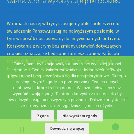
Ważne: Strona wykorzystuje pliki cookies.
W ramach naszej witryny stosujemy pliki cookies w celu
świadczenia Państwu usług na najwyższym poziomie, w
tym w sposób dostosowany do indywidualnych potrzeb.
Korzystanie z witryny bez zmiany ustawień dotyczących
cookies oznacza, że będą one zamieszczane w Państwa
urządzeniu końcowym. Możecie Państwo dokonać w
Zależy nam, byś znajdował/a u nas treści wysokiej jakości
każdym czasie zmiany ustawień dotyczących cookies.
zgodne z Twoimi zainteresowaniami. Jednocześnie Twoja
Więcej szczegółów w naszej "Polityce Cookies".
prywatność i bezpieczeństwo są dla nas priorytetowe. Dlatego
prosimy - wyraź zgodę na przetwarzanie Twoich danych
osobowych, które trafiają do nas. W każdej chwili możesz
wycofać swoją zgodę. Ta strona korzysta z ciasteczek aby
świadczyć usługi na najwyższym poziomie. Dalsze korzystanie
ze strony oznacza, że zgadzasz się na ich użycie.
Zgoda
Nie wyrażam zgody
0
Dowiedz się więcej
Szukaj:
Szukaj