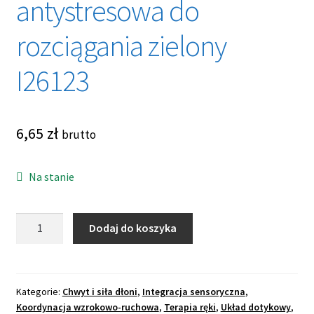
antystresowa do
potom
OCHRONA OSOBISTA
rozciągania zielony
Rozwiń
SPORT
menu
I26123
potom
6,65
zł
brutto
Na stanie
ilość
Dodaj do koszyka
Fidget
Worm
zabawka
sensoryczna
Kategorie:
Chwyt i siła dłoni
,
Integracja sensoryczna
,
Koordynacja wzrokowo-ruchowa
,
Terapia ręki
,
Układ dotykowy
,
antystresowa