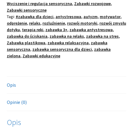
Wyciszenie i regulacja sensoryczna
,
Zabawki rozwojowe
,
do
Zabawki sensoryczne
rozciągania
Tagi:
#zabawka dla dzieci
,
antystresowa
,
autyzm
,
motywator
,
zielony
odprężenie
,
relaks
,
rozluźnienie
,
rozwój motoryki
,
rozwój zmysłu
I26123
dotyku
,
terapia reki
,
zabawka 3+
,
zabawka antystresowa
,
zabawka do ściskania
,
zabawka na relaks
,
zabawka na stres
,
Zabawka plastikowa
,
zabawka relaksacyjna
,
zabawka
sensoryczna
,
zabawka sensoryczna dla dzieci
,
zabawka
zielona
,
Zabawki edukacyjne
Opis
Opinie (0)
Opis