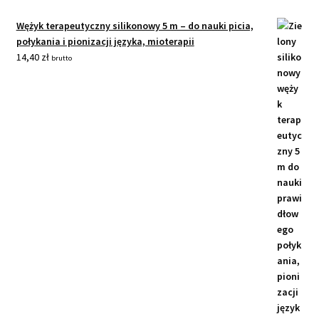
Wężyk terapeutyczny silikonowy 5 m – do nauki picia,
połykania i pionizacji języka, mioterapii
14,40
zł
brutto