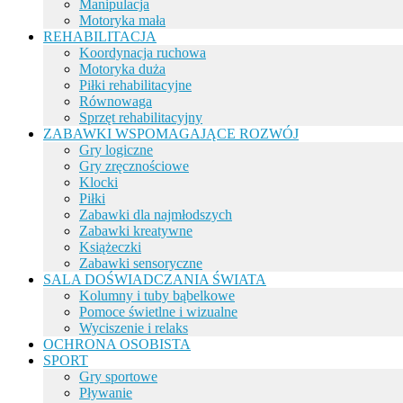
Manipulacja
Motoryka mała
REHABILITACJA
Koordynacja ruchowa
Motoryka duża
Piłki rehabilitacyjne
Równowaga
Sprzęt rehabilitacyjny
ZABAWKI WSPOMAGAJĄCE ROZWÓJ
Gry logiczne
Gry zręcznościowe
Klocki
Piłki
Zabawki dla najmłodszych
Zabawki kreatywne
Książeczki
Zabawki sensoryczne
SALA DOŚWIADCZANIA ŚWIATA
Kolumny i tuby bąbelkowe
Pomoce świetlne i wizualne
Wyciszenie i relaks
OCHRONA OSOBISTA
SPORT
Gry sportowe
Pływanie