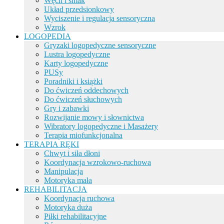
Węch i smak
Układ przedsionkowy
Wyciszenie i regulacja sensoryczna
Wzrok
LOGOPEDIA
Gryzaki logopedyczne sensoryczne
Lustra logopedyczne
Karty logopedyczne
PUSy
Poradniki i książki
Do ćwiczeń oddechowych
Do ćwiczeń słuchowych
Gry i zabawki
Rozwijanie mowy i słownictwa
Wibratory logopedyczne i Masażery
Terapia miofunkcjonalna
TERAPIA RĘKI
Chwyt i siła dłoni
Koordynacja wzrokowo-ruchowa
Manipulacja
Motoryka mała
REHABILITACJA
Koordynacja ruchowa
Motoryka duża
Piłki rehabilitacyjne