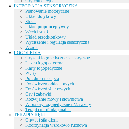
Gry edukacyjne
INTEGRACJA SENSORYCZNA
Planowanie motoryczne
Układ dotykowy
Słuch
Układ proprioceptywny
Węch i smak
Układ przedsionkowy
Wyciszenie i regulacja sensoryczna
Wzrok
LOGOPEDIA
Gryzaki logopedyczne sensoryczne
Lustra logopedyczne
Karty logopedyczne
PUSy
Poradniki i książki
Do ćwiczeń oddechowych
Do ćwiczeń słuchowych
Gry i zabawki
Rozwijanie mowy i słownictwa
Wibratory logopedyczne i Masażery
Terapia miofunkcjonalna
TERAPIA RĘKI
Chwyt i siła dłoni
Koordynacja wzrokowo-ruchowa