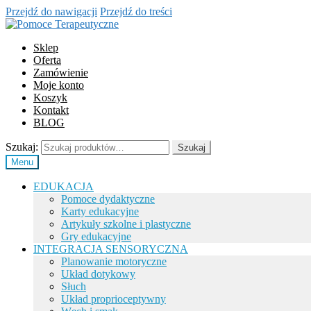
Przejdź do nawigacji
Przejdź do treści
Sklep
Oferta
Zamówienie
Moje konto
Koszyk
Kontakt
BLOG
Szukaj:
Szukaj
Menu
EDUKACJA
Pomoce dydaktyczne
Karty edukacyjne
Artykuły szkolne i plastyczne
Gry edukacyjne
INTEGRACJA SENSORYCZNA
Planowanie motoryczne
Układ dotykowy
Słuch
Układ proprioceptywny