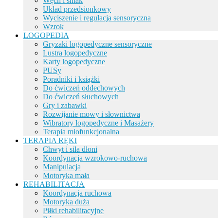
Węch i smak
Układ przedsionkowy
Wyciszenie i regulacja sensoryczna
Wzrok
LOGOPEDIA
Gryzaki logopedyczne sensoryczne
Lustra logopedyczne
Karty logopedyczne
PUSy
Poradniki i książki
Do ćwiczeń oddechowych
Do ćwiczeń słuchowych
Gry i zabawki
Rozwijanie mowy i słownictwa
Wibratory logopedyczne i Masażery
Terapia miofunkcjonalna
TERAPIA RĘKI
Chwyt i siła dłoni
Koordynacja wzrokowo-ruchowa
Manipulacja
Motoryka mała
REHABILITACJA
Koordynacja ruchowa
Motoryka duża
Piłki rehabilitacyjne