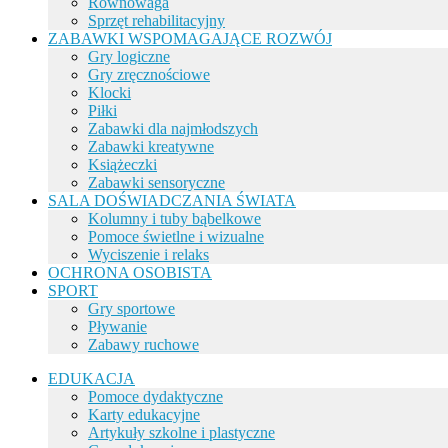
Równowaga
Sprzęt rehabilitacyjny
ZABAWKI WSPOMAGAJĄCE ROZWÓJ
Gry logiczne
Gry zręcznościowe
Klocki
Piłki
Zabawki dla najmłodszych
Zabawki kreatywne
Książeczki
Zabawki sensoryczne
SALA DOŚWIADCZANIA ŚWIATA
Kolumny i tuby bąbelkowe
Pomoce świetlne i wizualne
Wyciszenie i relaks
OCHRONA OSOBISTA
SPORT
Gry sportowe
Pływanie
Zabawy ruchowe
EDUKACJA
Pomoce dydaktyczne
Karty edukacyjne
Artykuły szkolne i plastyczne