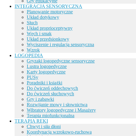
Gry edukacyjne
INTEGRACJA SENSORYCZNA
Planowanie motoryczne
Układ dotykowy
Słuch
Układ proprioceptywny
Węch i smak
Układ przedsionkowy
Wyciszenie i regulacja sensoryczna
Wzrok
LOGOPEDIA
Gryzaki logopedyczne sensoryczne
Lustra logopedyczne
Karty logopedyczne
PUSy
Poradniki i książki
Do ćwiczeń oddechowych
Do ćwiczeń słuchowych
Gry i zabawki
Rozwijanie mowy i słownictwa
Wibratory logopedyczne i Masażery
Terapia miofunkcjonalna
TERAPIA RĘKI
Chwyt i siła dłoni
Koordynacja wzrokowo-ruchowa