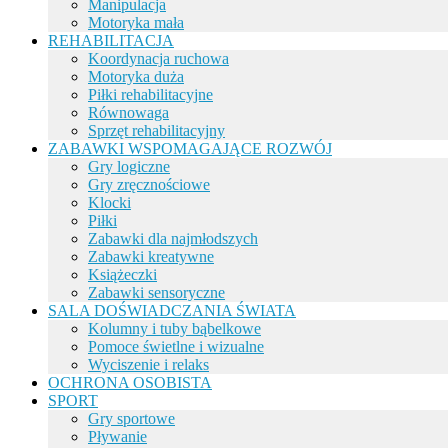
Manipulacja
Motoryka mała
REHABILITACJA
Koordynacja ruchowa
Motoryka duża
Piłki rehabilitacyjne
Równowaga
Sprzęt rehabilitacyjny
ZABAWKI WSPOMAGAJĄCE ROZWÓJ
Gry logiczne
Gry zręcznościowe
Klocki
Piłki
Zabawki dla najmłodszych
Zabawki kreatywne
Książeczki
Zabawki sensoryczne
SALA DOŚWIADCZANIA ŚWIATA
Kolumny i tuby bąbelkowe
Pomoce świetlne i wizualne
Wyciszenie i relaks
OCHRONA OSOBISTA
SPORT
Gry sportowe
Pływanie