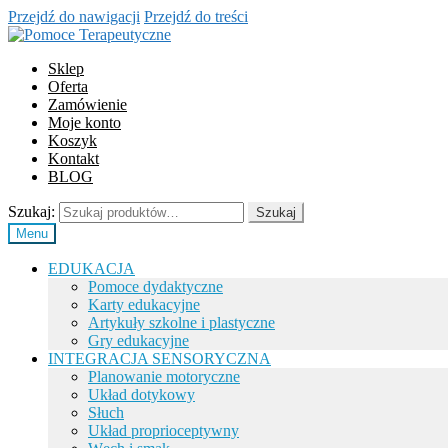
Przejdź do nawigacji
Przejdź do treści
Sklep
Oferta
Zamówienie
Moje konto
Koszyk
Kontakt
BLOG
Szukaj:
Szukaj
Menu
EDUKACJA
Pomoce dydaktyczne
Karty edukacyjne
Artykuły szkolne i plastyczne
Gry edukacyjne
INTEGRACJA SENSORYCZNA
Planowanie motoryczne
Układ dotykowy
Słuch
Układ proprioceptywny